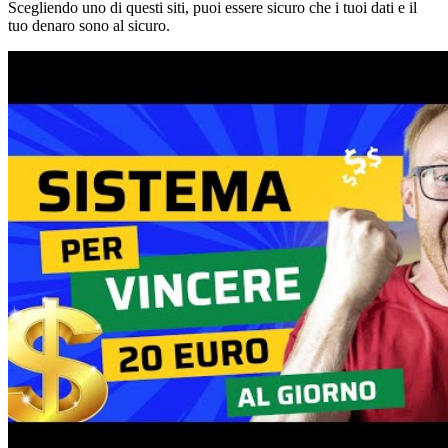
Scegliendo uno di questi siti, puoi essere sicuro che i tuoi dati e il
tuo denaro sono al sicuro.