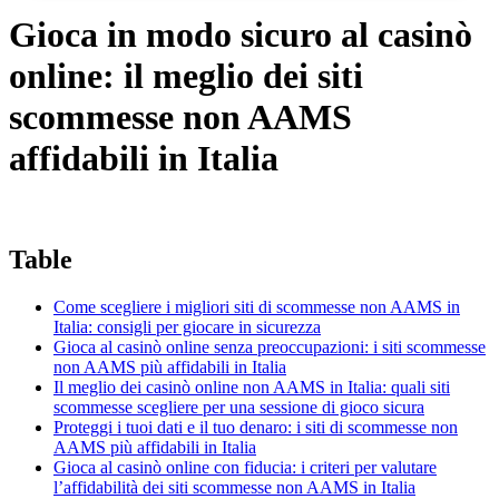
Gioca in modo sicuro al casinò
online: il meglio dei siti
scommesse non AAMS
affidabili in Italia
Table
Come scegliere i migliori siti di scommesse non AAMS in
Italia: consigli per giocare in sicurezza
Gioca al casinò online senza preoccupazioni: i siti scommesse
non AAMS più affidabili in Italia
Il meglio dei casinò online non AAMS in Italia: quali siti
scommesse scegliere per una sessione di gioco sicura
Proteggi i tuoi dati e il tuo denaro: i siti di scommesse non
AAMS più affidabili in Italia
Gioca al casinò online con fiducia: i criteri per valutare
l’affidabilità dei siti scommesse non AAMS in Italia