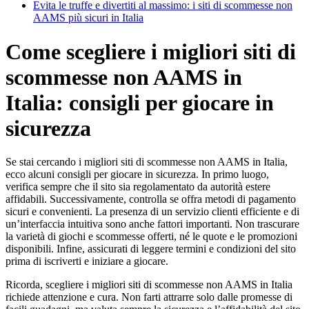
Evita le truffe e divertiti al massimo: i siti di scommesse non
AAMS più sicuri in Italia
Come scegliere i migliori siti di
scommesse non AAMS in
Italia: consigli per giocare in
sicurezza
Se stai cercando i migliori siti di scommesse non AAMS in Italia,
ecco alcuni consigli per giocare in sicurezza. In primo luogo,
verifica sempre che il sito sia regolamentato da autorità estere
affidabili. Successivamente, controlla se offra metodi di pagamento
sicuri e convenienti. La presenza di un servizio clienti efficiente e di
un’interfaccia intuitiva sono anche fattori importanti. Non trascurare
la varietà di giochi e scommesse offerti, né le quote e le promozioni
disponibili. Infine, assicurati di leggere termini e condizioni del sito
prima di iscriverti e iniziare a giocare.
Ricorda, scegliere i migliori siti di scommesse non AAMS in Italia
richiede attenzione e cura. Non farti attrarre solo dalle promesse di