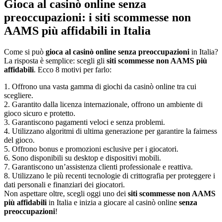
Gioca al casinò online senza
preoccupazioni: i siti scommesse non
AAMS più affidabili in Italia
Come si può
gioca al casinò online senza preoccupazioni
in Italia?
La risposta è semplice: scegli gli
siti scommesse non AAMS più
affidabili
. Ecco 8 motivi per farlo:
1. Offrono una vasta gamma di giochi da casinò online tra cui
scegliere.
2. Garantito dalla licenza internazionale, offrono un ambiente di
gioco sicuro e protetto.
3. Garantiscono pagamenti veloci e senza problemi.
4. Utilizzano algoritmi di ultima generazione per garantire la fairness
del gioco.
5. Offrono bonus e promozioni esclusive per i giocatori.
6. Sono disponibili su desktop e dispositivi mobili.
7. Garantiscono un’assistenza clienti professionale e reattiva.
8. Utilizzano le più recenti tecnologie di crittografia per proteggere i
dati personali e finanziari dei giocatori.
Non aspettare oltre, scegli oggi uno dei
siti scommesse non AAMS
più affidabili
in Italia e inizia a giocare al casinò online
senza
preoccupazioni
!