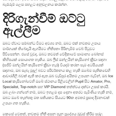
බැරෑරුම් ලෙස පහළට අනුචලනය කරන්න.
දිරිගැන්වීම් ඔට්ටු
ඇල්ලීම
ඔබට ඒවාට සම්බන්ධ වීමට අවශ්‍ය නම්, ඔබට එක් නවතම උපාය
මාර්ගයක් තිබේදැයි ඇගයීමට නිතිපතා පිරිනැමීම් වෙබ් පිටුවට
පිවිසෙන්න. එසේ වුවද, ඔබට තවමත් වේදිකාවේ සාමාන්‍ය බෝනස්
කිහිපයක් සොයාගත හැකිය. ඔබ ෆ්‍රීස් ඔන්ලයින් කැසිනෝ ක්‍රීඩා සඳහා
(සජීවී ඔන්ලයින් කැසිනෝ ක්‍රීඩා හැර) වියදම් කරන සෑම අටසියයක්
සඳහාම, ඔබ සැබෑ මුදල් බවට පරිවර්තනය කළ හැකි ඔබේම පැතිකඩෙහි
ආචාරශීලී බවක් ඇති කර ඇත.ඔබ වැඩිපුර අයිතම උපයන බැවින්, ඔබ Ice
Local කැසිනෝවෙහි ඔබේ ස්ථානය පිළිවෙලින් Pupil සිට Amator, Pro,
Specialist, Top-notch සහ VIP Diamond තත්ත්වය දක්වා උසස් කරයි.
ඔබ ලබා ගන්නේ නම්, ඔබට ඉහළම දස දෙනා අතරට පැමිණිය හැකි නම්,
ඔබට ඔබේ තැන්පතු මත සතියකට සියයට 90ක අමතර ප්‍රසාද දීමනාවක්
උපයා ගත හැකිය.
කෙසේ වෙතත්, නවතම නිති අසන පැන ප්‍රදේශය බ්‍රවුස් කිරීම සරල