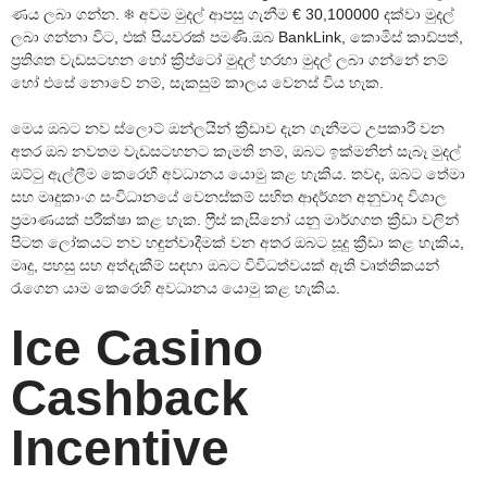
ණය ලබා ගන්න. ❄ අවම මුදල් ආපසු ගැනීම € 30,100000 දක්වා මුදල්
ලබා ගන්නා විට, එක් පියවරක් පමණි.ඔබ BankLink, කොමිස් කාඩ්පත්,
ප්‍රතිශත වැඩසටහන හෝ ක්‍රිප්ටෝ මුදල් හරහා මුදල් ලබා ගන්නේ නම්
හෝ එසේ නොවේ නම්, සැකසුම් කාලය වෙනස් විය හැක.
මෙය ඔබට නව ස්ලොට් ඔන්ලයින් ක්‍රීඩාව දැන ගැනීමට උපකාරී වන
අතර ඔබ නවතම වැඩසටහනට කැමති නම්, ඔබට ඉක්මනින් සැබෑ මුදල්
ඔට්ටු ඇල්ලීම කෙරෙහි අවධානය යොමු කළ හැකිය. තවද, ඔබට තේමා
සහ මෘදුකාංග සංවිධානයේ වෙනස්කම් සහිත ආදර්ශන අනුවාද විශාල
ප්‍රමාණයක් පරීක්ෂා කළ හැක. ෆ්‍රීස් කැසිනෝ යනු මාර්ගගත ක්‍රීඩා වලින්
පිටත ලෝකයට නව හඳුන්වාදීමක් වන අතර ඔබට සූදු ක්‍රීඩා කළ හැකිය,
මෘදු, පහසු සහ අත්දැකීම් සඳහා ඔබට විවිධත්වයක් ඇති වෘත්තිකයන්
රැගෙන යාම කෙරෙහි අවධානය යොමු කළ හැකිය.
Ice Casino
Cashback
Incentive