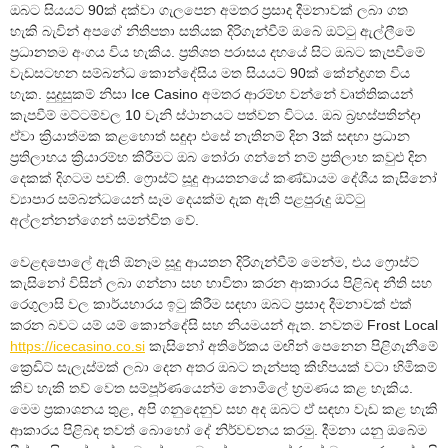
ඔබට සියයට 90ක් දක්වා ගැලපෙන අමතර ප්‍රසාද දීමනාවක් ලබා ගත
හැකි බැවින් අපගේ නිතිපතා සතියක දිරිගැන්වීම් ඔබේ ඔට්ටු ඇල්ලීමේ
ප්‍රධානතම අංගය විය හැකිය. ප්‍රතිශත පරාසය දහයේ සිට ඔබට කැපවීමේ
වැඩසටහන සම්බන්ධ කොන්දේසිය මත සියයට 90ක් කේන්ද්‍රගත විය
හැක. සුදුසුකම් නිසා Ice Casino අමතර ආරම්භ වන්නේ වෘත්තිකයන්
කැපවීම් මට්ටම්වල 10 වැනි ස්ථානයට පත්වන විටය. ඔබ බ්‍රහස්පතින්දා
ඒවා ක්‍රියාත්මක කළහොත් සඳුදා එසේ නැතිනම් දින 3ක් සඳහා ප්‍රධාන
ප්‍රතිලාභය ක්‍රියාරම්භ කිරීමට ඔබ තෝරා ගන්නේ නම් ප්‍රතිලාභ කවුළු දින
දෙකක් දිගටම පවතී. ෆ්‍රොස්ට් සූදු ආයතනයේ කණ්ඩායම දේශීය කැසිනෝ
ව්‍යාපාර සම්බන්ධයෙන් සෑම දෙයක්ම දැක ඇති පළපුරුදු ඔට්ටු
අල්ලන්නන්ගෙන් සමන්විත වේ.
වෙළඳපොලේ ඇති ඕනෑම සූදු ආයතන දිරිගැන්වීම් මෙන්ම, එය ෆ්‍රොස්ට්
කැසිනෝ විසින් ලබා ගන්නා සහ භාවිතා කරන ආකාරය පිළිබඳ නීති සහ
රෙගුලාසි වල කාර්යභාරය ඉටු කිරීම සඳහා ඔබට ප්‍රසාද දීමනාවක් එක්
කරන බවට යම් යම් කොන්දේසි සහ නියමයන් ඇත. නවතම Frost Local
https://icecasino.co.si
කැසිනෝ අතිරේකය මඟින් පෙනෙන පිළිගැනීමේ
ක්‍රෙඩිට් සැලැස්මක් ලබා දෙන අතර ඔබට තැන්පතු කිහිපයක් වටා හිමිකම්
කිව හැකි තව් වෙත සම්පූර්ණයෙන්ම නොමිලේ භ්‍රමණය කළ හැකිය.
මෙම ප්‍රකාශනය තුළ, අපි ගනුදෙනුව සහ අද ඔබට ඒ සඳහා වැඩ කළ හැකි
ආකාරය පිළිබඳ තවත් බොහෝ දේ නිර්වචනය කරමු. දීමනා යනු ඔබේම