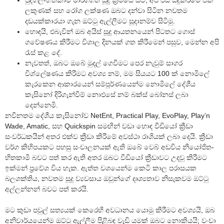
පුද්ගල-හිතකාමී මාර්ගගත සූදු ක්‍රමයේ සිට, අපි එය සිදුකිරීමේ එක්
ලකුණක් සහ රෝග ලක්ෂණ ඔබට දන්වා සිටින නවතම
දඩයක්කාරයා ගැන ඔට්ටු ඇල්ලීමට සූදානම්ව සිටිමු.
හොඳයි, එබැවින් ඔබ අයිස් සූදු ආයතනයෙන් පිටතට ගොස්
ගවේෂණය කිරීමට විශාල දිනයක් ගත කිරීමෙන් පසුව, මෙන්න අපි
රැස් කළ දේ.
නැවතත්, ඔබට ඔබේ මුදල් ගෙවීමට පෙර නැවුම් සාගර
විශ්ලේෂණය කිරීමට අවශ්‍ය නම්, මම සියයට 100 ක් නොමිලේ
කැරකෙන ආකාරයෙන් සම්පූර්ණයෙන්ම නොමිලේ දේශීය
කැසිනෝ දිරිගැන්වීම් නොඑසේ නම් බක්ස් බෝනස් ලබා
දෙන්නෙමි.
නවීනතම දේශීය කැසිනෝව NetEnt, Practical Play, EvoPlay, Play’n
Wade, Amatic, සහ Quickspin සමඟින් වඩා හොඳ වීඩියෝ ක්‍රීඩා
සංවර්ධකයින් අතර එක්ව ක්‍රීඩා කිරීමේ අවස්ථා රාශියක් ලබා දෙයි. ක්‍රීඩා
වර්ග කිහිපයකට පහසු සංචාලනයක් ඇති ඔබේ වෙබ් අඩවිය නියෝජිත-
හිතකාමී බවට පත් කර ඇති අතර ඔබට වීඩියෝ ක්‍රීඩාවට උදවු කිරීමට
ඉක්මන් ප්‍රවේශ විය හැක. ඇත්ත වශයෙන්ම කෙටි කාල පරාසයක
බලශක්තිය, නවතම සූදු ව්‍යවසාය ඔවුන්ගේ දෘශ්‍යතාව නිසැකවම ඔට්ටු
අල්ලන්නන් බවට පත් කරයි.
මට කුඩා පවුල් සත්‍යයක් කෙරෙහි අවධානය යොමු කිරීමට අවශ්‍යයි, ඔබ
අනිවාර්යයෙන්ම ඔට්ටු ඇල්ලීම පිළිබඳ වැඩි යමක් ඔබට නොකියයි; වංචා