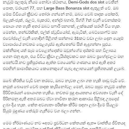
නැවුම් පලතුරු නියම නෝවා ස්ථානය, Demi-Gods dos slot වෙතින්
පොත, වරායන් 77, සහ Large Bass Bonanza slot ඇතුළත් වේ. ඔබ
මේස වීඩියෝ ක්‍රීඩාව තෝරා ගන්නේ නම්, ඔබට වෙබ් පාදක පෝකර්,
බ්ලැක්-ජැක්, රූලට්, බැකරට්, අන්දර් බහාර්, පිග්ගි 7ක් වැනි වෙනස්කම්
සොයා ගත හැකි අතර ඔබට සෆාරි පනහක්, ලක්ෂයක් සරාගී විය හැක.
මෙන්න, තන්ඩර්කික්, එල්ක් ස්ටූඩියෝස්, ඇමැටික්, බෙට්සොෆ්ට් සහ
එවෝප්ලේ වැනි හොඳින් පිළිගත් සන්නාම 31කට වඩා ලබා දෙන යෙදුම්
ව්‍යාපාරයේ නවතම පෙළගැස්ම ඇත්තෙන්ම සිත් ඇදගන්නා සුළුය.
මක්නිසාද යත් සෑම වෙළෙන්දෙක්ම ඔවුන්ගේම දස්කම් සහ විලාසය
ගෙන එනු ඇත, එය විවිධ ක්‍රීඩා ලැයිස්තුවකට සහ ඔබට ප්‍රභේදවලට මඟ
පෙන්වයි.නව ප්‍රතිපූරණය ඇත්ත වශයෙන්ම ගණනය කර ඇති අතර
එමඟින් සාමාජිකයාට කෙනෙකුගේ සැබෑ අලාභයෙන් ප්‍රතිශතයක් ලැබේ.
ඔබේ කීර්තිය වැඩි වන තරමට, ඔබට නැවත ලබා ගත හැකි පාඩු වැඩි වේ.
නමුත් බොහෝ වෙබ් පාදක කැසිනෝවල මෙන්, ඔබට පසුව නැවුම් කේත
පිරිවිතරයන් සොයාගත හැකිය. නවතම සූදු ආයතනය අවශ්‍යතා වැනි දේ
පිරිනමනු ඇති අතර ඔබට ඒවා භාවිතා කරන ආකාරය පිළිබඳ උපදෙස්
ලබා දිය හැක. කේත අවශ්‍යතා පරීක්ෂා කිරීම සඳහා ලබා දීමේ සියලුම
සියුම් මුද්‍රණය තේරුම් ගැනීමට වග බලා ගන්න.
මෙම නිර්මාණයට නව «අපට ප්‍රවර්ධන කේතයක් ඇත» වෘත්තීය ජීවිතයද