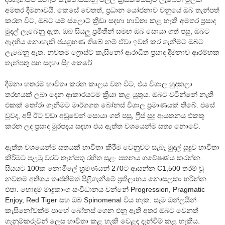
අමතර දීමනාවයි. කෙසේ වෙතත්, ප්‍රධාන යෝජනාව වනුයේ ඔබ තැන්පත්
කරන විට, ඔබට යම් ස්ලොට් ක්‍රීඩා සඳහා භාවිතා කළ හැකි අමතර ප්‍රසාද
මුදල් ලැබෙනු ඇත. ඔබ සියලු ප්‍රමිතීන් සමඟ ඔබ සොයා ගත් පසු, ඔබට
ඇදහිය නොහැකි ජයග්‍රහණ තිබේ නම් ඒවා ඉවත් කර ගැනීමට ඔබට
ලැබෙනු ඇත. නවතම ෆ්‍රොස්ට් කැසිනෝ ආරාධිත ප්‍රසාද දීමනාව ආරම්භක
තැන්පතු පහ සඳහා සිදු කෙරේ.
දීමනා හතරම භාවිතා කරන කාලය වන විට, එය විශාල හුදකලා
තරඟයක් ලබා දෙන ආකාරයටම ක්‍රියා කළ යුතුය. ඔබට වටින්නේ නැති
එකක් තෝරා ගැනීමට මාර්ගගත බෝනස් විශාල ප්‍රමාණයක් තිබේ. එසේ
වුවද, අපි ඊට වඩා අඩුවෙන් සොයා ගත් පසු, ෆ්‍රීස් සූදු ආයතනය එකතු
කරන ලද ප්‍රසාද මුරපදය සඳහා එය ඇත්ත වශයෙන්ම සත්‍ය නොවේ.
ඇත්ත වශයෙන්ම සතයක් භාවිතා කිරීම වෙනුවට සැබෑ මුදල් සූදුව භාවිතා
කිරීමට පළමු වරට තැන්පතු රහිත සුළං පතනය ගවේෂණය කරන්න.
සියයට 100ක නොමිලේ භ්‍රමණයන් 270ට ආසන්න C1,500 තරම් වූ
නවතම අතිශය තෘප්තිමත් පිළිගැනීමේ ප්‍රතිලාභය නොසලකා හරින්න
එපා. හොඳම මෘදුකාංග සංවිධානය වන්නේ Progression, Pragmatic
Enjoy, Red Tiger සහ ඔබ Spinomenal විය හැක. සෑම ඔන්ලයින්
කැසිනෝවක්ම පාහේ බෝනස් ගෙන එනු ඇති අතර ඔබට වෙනත්
ගැනුම්කරුවන් ලෙස භාවිතා කළ හැකි වෙළඳ දැන්වීම් කළ හැකිය.