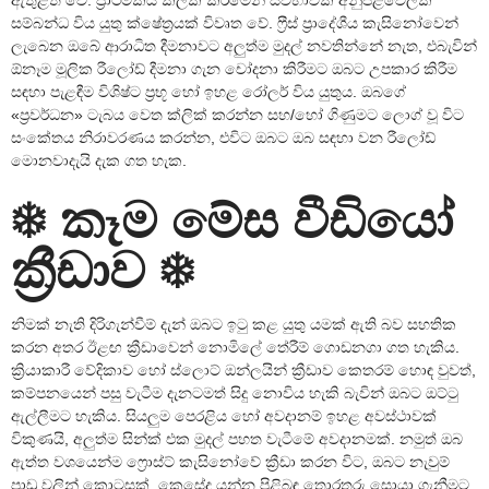
ඇතුළත් වේ. ප්‍රාථමිකය ක්ලික් කිරීමෙන් ස්වභාවික අනුපිළිවෙලක්
සම්බන්ධ විය යුතු ක්ෂේත්‍රයක් විවෘත වේ. ෆ්‍රීස් ප්‍රාදේශීය කැසිනෝවෙන්
ලැබෙන ඔබේ ආරාධිත දීමනාවට අලුත්ම මුදල් නවතින්නේ නැත, එබැවින්
ඕනෑම මූලික රීලෝඩ් දීමනා ගැන චෝදනා කිරීමට ඔබට උපකාර කිරීම
සඳහා පැළඳීම විශිෂ්ට ප්‍රභූ හෝ ඉහළ රෝලර් විය යුතුය. ඔබගේ
«ප්‍රවර්ධන» ටැබය වෙත ක්ලික් කරන්න සහ/හෝ ගිණුමට ලොග් වූ විට
සංකේතය නිරාවරණය කරන්න, එවිට ඔබට ඔබ සඳහා වන රීලෝඩ්
මොනවාදැයි දැක ගත හැක.
❄ කෑම මේස වීඩියෝ
ක්‍රීඩාව ❄
නිමක් නැති දිරිගැන්වීම් දැන් ඔබට ඉටු කළ යුතු යමක් ඇති බව සහතික
කරන අතර ඊළඟ ක්‍රීඩාවෙන් නොමිලේ තේරීම් ගොඩනගා ගත හැකිය.
ක්‍රියාකාරී වේදිකාව හෝ ස්ලොට් ඔන්ලයින් ක්‍රීඩාව කෙතරම් හොඳ වුවත්,
කම්පනයෙන් පසු වැටීම දැනටමත් සිදු නොවිය හැකි බැවින් ඔබට ඔට්ටු
ඇල්ලීමට හැකිය. සියලුම පෙරළිය හෝ අවදානම් ඉහළ අවස්ථාවක්
විකුණයි, අලුත්ම සින්ක් එක මුදල් පහත වැටීමේ අවදානමක්. නමුත් ඔබ
ඇත්ත වශයෙන්ම ෆ්‍රොස්ට් කැසිනෝවේ ක්‍රීඩා කරන විට, ඔබට නැවුම්
පාඩු වලින් කොටසක්, කෙසේද යන්න පිළිබඳ තොරතුරු සොයා ගැනීමට