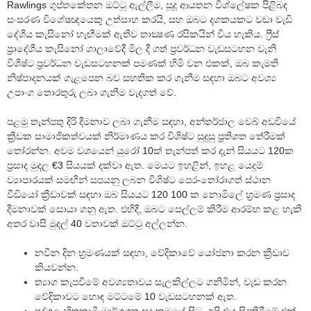
Rawlings ගුප්තකේතන ඔට්ටු ඇල්ලීම, සූදු ආයතන විශ්ලේෂක පිළිබඳ
සංසරණ විශේෂඥයෙකු උත්සාහ කරයි, සහ ඔබට දශකයකට වඩා වැඩි
දේශීය කැසිනෝ හැඟීමක් ඇතිව තාක්‍ෂණ රසිකයින් විය හැකිය. ෆ්‍රීස්
ප්‍රාදේශීය කැසිනෝ ශාලාවේදී මිල දී ගත් ප්‍රවර්ධන වැඩසටහන වැනි
විශිෂ්ට ප්‍රවර්ධන වැඩසටහනක් පමණක් හිමි වන එකක්, ඔබ කැමති
නිෂ්පාදනයක් ගැළපෙන බව සහතික කර ගැනීම සඳහා ඔබට අවශ්‍ය
උපාංග තොරතුරු ලබා ගැනීම වැදගත් වේ.
පළමු තැන්පතු දිරි දීමනාව ලබා ගැනීම සඳහා, අන්තර්ජාල වෙබ් අඩවියේ
ක්‍රීඩක සාමාජිකත්වයක් නිර්මාණය කර විශිෂ්ට සුදුසු ප්‍රතිශත තේරීමක්
තෝරන්න. අවම වශයෙන් යුරෝ 10ක් තැන්පත් කර දැන් සියයට 120ක
ප්‍රසාද මුදල €3 සියයක් දක්වා ඇත. මෙයට ඉහළින්, ඉහළ යෙදුම්
ව්‍යාපාරයක් සමඟින් සපයනු ලබන විශිෂ්ට පෙර-තෝරාගත් ස්ථාන
වීඩියෝ ක්‍රීඩාවක් සඳහා ඔබ සියයට 120 100 ක නොමිලේ භ්‍රමණ ප්‍රසාද
දීමනාවක් සොයා ගනු ඇත. එහිදී, ඔබට සෙල්ලම් කිරීම ආරම්භ කළ හැකි
අතර වාසි මුදල් 40 වතාවක් ඔට්ටු අල්ලන්න.
නවීන දින භ්‍රමණයක් සඳහා, වේදිකාවේ යෝජනා කරන ක්‍රීඩාව
කියවන්න.
ත්‍යාග කැපවීමේ අවශ්‍යතාවය සැලකිල්ලට ගනිමින්, වැඩ කරන
වේදිකාවට හොඳ මට්ටමේ 10 වැඩසටහනක් ඇත.