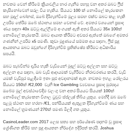
නවතම වෙන් කිරීමේ ක්‍රියාවලිය භාර ගැනීම පහසු වන අතර ඔබට ෆ්‍රීස්
කැසිනෝවෙන් සරල විය හැකිය. සියයට 100 ක් නොමිලේ කැරකෙන
සහ මුදල් බෝනස්, ඔබේ දිරිගැන්වීමේ මූල්‍ය සමඟ එක්ව ඔබට කළ හැකි
උපරිම තේරීම ඔබේ ස්ථානය සමඟ වෙනස් වේ. අමතර වශයෙන් ප්‍රසාද
ණය සඳහා 40x ඔට්ටු ඇල්ලීමේ අංගයක් ඇති අතර සියයට 35x 100ක්
නොමිලේ කැරකෙයි. ඔබට ආයාත කිරීමට අවසර ඇත්තේ ඔබගේ අමතර
ගණනින් උපරිම x5 පමණි. කුඩා මුද්‍රණයේ සම්මත අය සඳහා, ෆ්‍රීස් සූදු
ආයතනය ඔබට ඔවුන්ගේ දිරිගැන්වීම් ප්‍රතික්ෂේප කිරීමට අධිකාරිය
සපයයි.
ඔබට සැබවින්ම දැරිය හැකි වැඩියෙන් මුදල් ඔට්ටු අල්ලන සහ ඔට්ටු
අල්ලන අය සඳහා, ඔබ වැඩි ආදායමක් වැගිරීමට නිරාවරණය කරයි, වැඩි
යමක් වැඩිපුර පැළඳීමේ ඉතා සුළු අවදානමක් ඇත. නවතම ඉහළ රෝලරය
සියයට 150ක් /€2,000 වැනි Ice Gambling ව්‍යවසාය ප්‍රසාද මුරපදය
ඔබේම මුල් අවස්ථාවේදීම වලංගු වන අතර සියයට සියයක් 100ක්
නොමිලේ කැරකෙන විශාල ට්‍රවුට් ස්ප්ලෑෂ් තිබිය යුතුය. මෙහිදී ඔබ ඔබේ
පළමු ස්ථාන පහ හරහා /€1, පන්සියයක් ඇතුළත දිරිගැන්වීමේ ණය සහ
නොමිලේ භ්‍රමණයන් 270ක් පමණ මිලදී ගත යුතුය.
CasinoLeader.com 2017 ලෙස සත්‍ය සහ පර්යේෂණ පදනම් වූ ප්‍රසාද
ශ්‍රේණිගත කිරීම් සහ සූදු ආයතන නිර්දේශ ඉදිරිපත් කරයි. Joshua