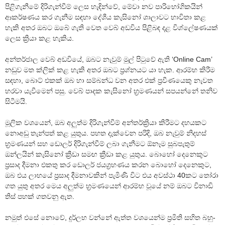
පිළිගැනීමේ දිරිගැන්වීම් ලෙස හැඳින්වේ, මේවා නව පාරිභෝගිකයින්
ආකර්ෂණය කර ගැනීම සඳහා දේශීය කැසිනෝ ශාලාවට භාවිතා කළ
හැකි අතර ඔබට ඔබේ ගැති වෙත වෙබ් අඩවිය පිළිබඳ දළ විශ්ලේෂණයක්
ලෙස ක්‍රියා කළ හැකිය.
අන්තර්ජාල වෙබ් අඩවියේ, ඔබට නැවුම් මුල් පිටුවේ ඇති ‘Online Cam’
නඩුව මත ක්ලික් කළ හැකි අතර ඔබට ප්‍රශ්නයට යා හැක. ආරම්භ කිරීම
සඳහා, බොට් එකක් ඔබ හා සම්බන්ධ වන අතර එක් ප්‍රවීණයෙකු නැවත
හරවා යැවීමෙන් පසු. වෙබ් පාදක කැසිනෝ භ්‍රමණයන් සපයන්නේ තනිව
සිටීමයි.
මූලික වශයෙන්, ඔබ අලුත්ම දිරිගැන්වීම් අන්තර්ක්‍රියා කිරීමට දහයකට
නොඅඩු තැන්පත් කළ යුතුය. පහත දැක්වෙන පරිදි, ඔබ නැවුම් නිදහස්
භ්‍රමණයන් සහ ඩොලර් දිරිගැන්වීම් ලබා ගැනීමට ඕනෑම සුබපැතුම්
ඔන්ලයින් කැසිනෝ ක්‍රීඩා සමඟ ක්‍රීඩා කළ යුතුය. බොහෝ දෙනෙකුට
ප්‍රසාද දීමනා එකතු කර ඩොලර් ජයග්‍රහණය කරන බොහෝ දෙනෙකුට,
ඔබ එය ලාභයේ ප්‍රසාද දීමනාවකින් පැමිණි විට එය අවස්ථා 40කට තෝරා
ගත යුතු අතර මෙය අලුත්ම භ්‍රමණයෙන් ආරම්භ වූයේ නම් ඔබට විනාඩි
තිස් පහක් ගතවනු ඇත.
නමුත් එසේ නොවේ, දුර්ලභ වන්නේ ඇත්ත වශයෙන්ම ප්‍රමිති සහිත බහු-