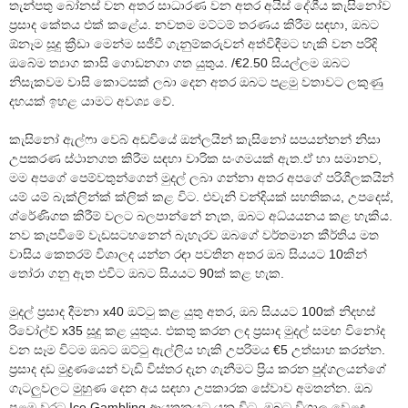
තැන්පතු බෝනස් වන අතර සාධාරණ වන අතර අයිස් දේශීය කැසිනෝව
ප්‍රසාද කේතය එක් කළේය. නවතම මට්ටම් තරණය කිරීම සඳහා, ඔබට
ඕනෑම සූදු ක්‍රීඩා මෙන්ම සජීවී ගැනුම්කරුවන් අත්විඳීමට හැකි වන පරිදි
ඔබේම ත්‍යාග කාසි ගොඩනගා ගත යුතුය. /€2.50 සියල්ලම ඔබට
නිසැකවම වාසි කොටසක් ලබා දෙන අතර ඔබට පළමු වතාවට ලකුණු
දහයක් ඉහළ යාමට අවශ්‍ය වේ.
කැසිනෝ ඇල්ෆා වෙබ් අඩවියේ ඔන්ලයින් කැසිනෝ සපයන්නන් නිසා
උපකරණ ස්ථානගත කිරීම සඳහා වාරික සංගමයක් ඇත.ඒ හා සමානව,
මම අපගේ පෙම්වතුන්ගෙන් මුදල් ලබා ගන්නා අතර අපගේ පරිශීලකයින්
යම් යම් බැක්ලින්ක් ක්ලික් කළ විට. එවැනි වන්දියක් සහතිකය, උපදෙස්,
ශ්රේණිගත කිරීම් වලට බලපාන්නේ නැත, ඔබට අධ්යයනය කළ හැකිය.
නව කැපවීමේ වැඩසටහනෙන් බැහැරව ඔබගේ වර්තමාන කීර්තිය මත
වාසිය කෙතරම් විශාලද යන්න රඳා පවතින අතර ඔබ සියයට 10කින්
තෝරා ගනු ඇත එවිට ඔබට සියයට 90ක් කළ හැක.
මුදල් ප්‍රසාද දීමනා x40 ඔට්ටු කළ යුතු අතර, ඔබ සියයට 100ක් නිදහස්
රිවෝල්ව් x35 සූදු කළ යුතුය. එකතු කරන ලද ප්‍රසාද මුදල් සමඟ විනෝද
වන සෑම විටම ඔබට ඔට්ටු ඇල්ලිය හැකි උපරිමය €5 උත්සාහ කරන්න.
ප්‍රසාද දඩ මුද්‍රණයෙන් වැඩි විස්තර දැන ගැනීමට ප්‍රිය කරන පුද්ගලයන්ගේ
ගැටලුවලට මුහුණ දෙන අය සඳහා උපකාරක සේවාව අමතන්න. ඔබ
පළමු වරට Ice Gambling ආයතනයට යන විට, ඔබට විශාල වෙළඳ