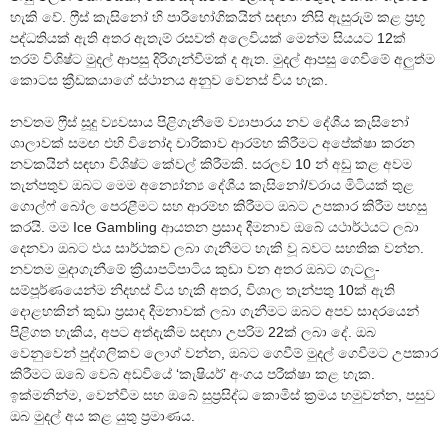
හැකි වේ. ෆ්‍රීස් කැසිනෝ හි පාරිභෝගිකයින් සඳහා නිසි ඇසුරුම් කළ ප්‍රභූ
පද්ධතියක් ඇති අතර ඇතැම් රසවත් අලෙවියක් මෙන්ම සියයට 12ක්
තරම් විශිෂ්ට මුදල් ආපසු දිරිගැන්වීමක් ද ඇත. මුදල් ආපසු ගෙවීමේ අලුත්ම
කොටස ක්‍රීඩකයාගේ ස්ථානය අනුව වෙනස් විය හැක.
නවතම ෆ්‍රීස් සූදු ව්‍යවසාය පිළිගැනීමේ ව්‍යාපාරය නව දේශීය කැසිනෝ
ශාලාවක් සමඟ එහි විනෝද චාරිකාව ආරම්භ කිරීමට අපේක්ෂා කරන
නවකයින් සඳහා විශිෂ්ට කේවල් කිරීමකි. සරලව 10 න් අඩු කළ අවම
තැන්පතුව ඔබට මෙම අන්‍යෝන්‍ය දේශීය කැසිනෝ/වරාය මිටියක් තුළ
ගොල්ෆ් බෝල පෙරළීමට සහ ආරම්භ කිරීමට ඔබට උපකාර කිරීම පහසු
කරයි. මම Ice Gambling ආයතන ප්‍රසාද දීමනාව ඔබේ යථාර්ථයට ලබා
දෙනවා ඔබට එය සාර්ථකව ලබා ගැනීමට හැකි වූ බවට සහතික වන්න.
නවතම මුදාගැනීමේ ක්‍රියාපටිපාටිය කුඩා වන අතර ඔබට ගැටලු-
සම්පූර්ණයෙන්ම නිදහස් විය හැකි අතර, විශාල තැන්පතු 10ක් ඇති
දොළහකින් කුඩා ප්‍රසාද දීමනාවක් ලබා ගැනීමට ඔබට අපව සාදරයෙන්
පිළිගත හැකිය, අපට අත්දැකීම සඳහා උපරිම 22ක් ලබා දේ. ඔබ
වෙනුවෙන් පුද්ගලිකව ලොග් වන්න, ඔබට ගෙවීම් මුදල් ගෙවීමට උපකාර
කිරීමට ඔබේ වෙබ් අඩවියේ ‘කැෂියර්’ අංගය පරීක්ෂා කළ හැක.
ඉක්මනින්ම, වෙන්වීම සහ ඔබේ සුප්‍රසිද්ධ කොමිස් ක්‍රමය හමුවන්න, පසුව
ඔබ මුදල් අය කළ යුතු ප්‍රමාණය.