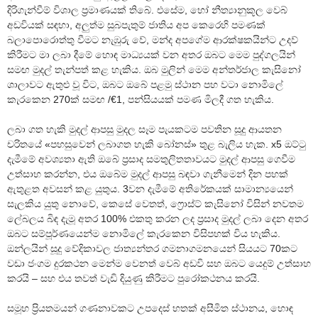
දිරිගැන්වීම් විශාල ප්‍රමාණයක් තිබේ. එසේම, හෝ නීත්‍යානුකූල වෙබ්
අඩවියක් සඳහා, අලුත්ම සුබපැතුම් ජාතිය අප කෙරෙහි පමණක්
බලාපොරොත්තු වීමට නැඹුරු වේ, මන්ද අපගේම ආරක්ෂකයින්ට උදව්
කිරීමට මා ලබා දීමේ හොඳ මාධ්‍යයක් වන අතර ඔබට මෙම පුද්ගලයින්
සමඟ මුදල් තැන්පත් කළ හැකිය. ඔබ මුලින් මෙම අන්තර්ජාල කැසිනෝ
ශාලාවට ඇතුළු වූ විට, ඔබට ඔබේ පළමු ස්ථාන පහ වටා නොමිලේ
කැරකෙන 270ක් සමඟ /€1, පන්සියයක් පමණ මිලදී ගත හැකිය.
ලබා ගත හැකි මුදල් ආපසු මුදල සෑම පැයකටම පවතින සූදු ආයතන
චරිතයේ «පහසුවෙන් ලබාගත හැකි බෝනස්» තුළ බැලිය හැක. x5 ඔට්ටු
දැමීමේ අවශ්‍යතා ඇති ඔබේ ප්‍රසාද සමතුලිතතාවයට මුදල් ආපසු ගෙවීම
උත්සාහ කරන්න, එය ඔබේම මුදල් ආපසු බඳවා ගැනීමෙන් දින පහක්
ඇතුළත අවසන් කළ යුතුය. 3වන දැමීමේ අතිරේකයක් සාමාන්‍යයෙන්
සැලකිය යුතු නොවේ, කෙසේ වෙතත්, ෆ්‍රොස්ට් කැසිනෝ විසින් නවතම
ලේබලය බිඳ දැමූ අතර 100% එකතු කරන ලද ප්‍රසාද මුදල් ලබා දෙන අතර
ඔබට සම්පූර්ණයෙන්ම නොමිලේ කැරකෙන විසිපහක් විය හැකිය.
ඔන්ලයින් සූදු වේදිකාවල ජාත්‍යන්තර ගමනාගමනයෙන් සියයට 70කට
වඩා ජංගම දුරකථන මෙන්ම වෙනත් වෙබ් අඩවි සහ ඔබට යෙදුම් උත්සාහ
කරයි – සහ එය තවත් වැඩි දියුණු කිරීමට පුරෝකථනය කරයි.
සමූහ ප්‍රියතමයන් ගණනාවකට උපදෙස් හතක් අසීමිත ස්ථානය, හොඳ