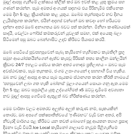
මුදල් ආපසු ගැනීමේ ලක්ෂ්‍යය ක්ලික් කර ඔබ ඉවත් කළ යුතු ක්‍රමය සහ
ගණන් කරන්න. සෑම අමතර අංගයක් සඳහාම එය පිරිනැමීම එකිනෙක
මෙම දින 5 තුළ ක්‍රියාත්මක කළ යුතුය. ඔබේම තැන්පතුවේ නව දිනය
ලැයිස්තුගත කරන්න, එයින් අදහස් වන්නේ ඔබ කවදා හෝ හරියටම
දන්නා අතර ඔබේ අනාගතය ඔබ බවට පත් කරන්න. මිනිහා කණ්ඩායමක්
සාදයි, ඩෙල්ටා ෆෝර්ස් කම්කරුවන් යුවලක් සමඟ, එක් අයෙකු බලා
සිටීමෙන් පසු ඔබට බෙන්ගාසිට උදව් කිරීමට පියාසර කරයි.
ඔබේ සෙටියේ සුවපහසුවෙන් සැබෑ කැසිනෝ හැඟීමකට කැමතිද? ප්‍රභූ
සමූහ ආයෝජකයින්ගෙන් ඈත්ව කැපවූ පිරිසක් තත්‍ය කාලීන ඔන්ලයින්
ක්‍රීඩාව 24/7 ඉහළට සේවය කරන අතර හොඳම ප්‍රතිලාභය – ඔබට සෑම
අවස්ථාවකම, සෑම තැනකම, ජංගම උපාංගයෙන් ද සහභාගී විය හැකිය.
ඔබ නව මුදල් ආපසු අංකය සෑම පැයකම ස්ථානගත කරන කීර්ති නාමයේ
‘පහසුවෙන් ලබා ගත හැකි බෝනස්’ මූලාංගයෙන් සොයා ගනු ඇත.මෙම
දින 5 තුළ ඔබට සපුරාලිය යුතු උද්යෝගිමත් x5 ඔට්ටු දැමීමේ අවශ්‍යතා
නව මුදල් ආපසු ගෙවීමේ ඇතුළත් බව නිරීක්ෂණය කරන්න.
මෙම වාර්තා වලට අමතරව අලුත්ම අලුත් කරුණ නම්, සැකයකින්
තොරව, ඔබ අපගේ පක්ෂපාතිත්වයේ ‘ඉණිමඟට’ වැඩි වන අතර, අපි
නිවැරදි මාර්ගය පළ කිරීමට යන තවත් බොහෝ සූදු ආයතන ත්‍යාග ප්‍රසාද
දීමනා වැඩි වීමයි.Ice Local කැසිනෝ ශාලාවේ නැවුම් පිළිගැනීමේ
දිරිගැන්වීම ඕනෑම කැනේඩියානු මලල ක්‍රීඩකයෙකුට ලැබෙන මූලික