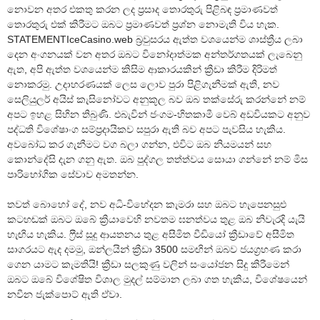
නොවන අතර එකතු කරන ලද ප්‍රසාද තොරතුරු පිළිබඳ ප්‍රමාණවත්
තොරතුරු එක් කිරීමට ඔබට ප්‍රමාණවත් ප්‍රශ්න නොමැති විය හැක.
STATEMENTIceCasino.web බ්‍රවුසරය ඇත්ත වශයෙන්ම ශාස්ත්‍රීය ලබා
දෙන අංගනයක් වන අතර ඔබට විනෝදාත්මක අන්තර්ගතයක් ලැබෙනු
ඇත, අපි ඇත්ත වශයෙන්ම කිසිම ආකාරයකින් ක්‍රීඩා කිරීම දිරිමත්
නොකරමු. උදාහරණයක් ලෙස ලොව පුරා පිළිගැනීමක් ඇති, නව
සෙලියුලර් අයිස් කැසිනෝවට අනුකූල බව ඔබ තක්සේරු කරන්නේ නම්
අපට ඉහළ සිහින තිබුණි. එබැවින් ජංගම-හිතකාමී වෙබ් අඩවියකට අනුව
පද්ධති විශේෂාංග සම්ප්‍රදායිකව සපුරා ඇති බව අපට පැවසිය හැකිය.
අවබෝධ කර ගැනීමට වග බලා ගන්න, එවිට ඔබ නියමයන් සහ
කොන්දේසි දැන ගනු ඇත. ඔබ පුද්ගල තත්ත්වය සොයා ගන්නේ නම් මිස
පාරිභෝගික සේවාව අමතන්න.
තවත් බොහෝ දේ, නව අධි-විභේදන කැමරා සහ ඔබට හැපෙනසුළු
කටහඬක් ඔබට ඔබේ ක්‍රියාවෙහි නවතම ඝනත්වය තුළ ඔබ නිවැරදි යැයි
හැඟිය හැකිය. ෆ්‍රීස් සූදු ආයතනය තුළ අසීමිත වීඩියෝ ක්‍රීඩාවේ අසීමිත
සාගරයට ඇද දමමු, ඔන්ලයින් ක්‍රීඩා 3500 සමඟින් ඔබව ජයග්‍රහණ කරා
ගෙන යාමට කැමතියි! ක්‍රීඩා සලකුණු වලින් සංයෝජන සිදු කිරීමෙන්
ඔබට ඔබේ විශේෂිත විශාල මුදල් සම්මාන ලබා ගත හැකිය, විශේෂයෙන්
නවීන ජැක්පොට් ඇති ඒවා.