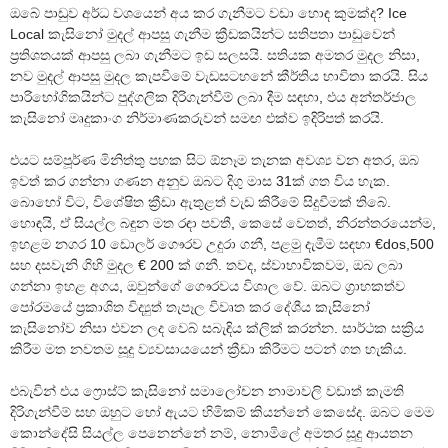
ඔබේ පාඩුව අර්ධ වශයෙන් අය කර ගැනීමට වඩා හොඳ කුමක්ද? Ice
Local කැසිනෝ මුදල් ආපසු ගැනීම ක්‍රීඩකයින්ට සතිපතා පාඩුවෙන්
ප්‍රතිශතයක් ආපසු ලබා ගැනීමට ඉඩ සලසයි. සතියක අමතර මුදල නිසා,
නව මුදල් ආපසු මුදල කැපවීමේ වැඩසටහනේ කීර්තිය භාවිතා කරයි. සිය
පාරිභෝගිකයින්ට පුද්ගලික දිරිගැන්වීම් ලබා දීම සඳහා, එය අන්තර්ජාල
කැසිනෝ මෘදුකාංග නිර්මාණකරුවන් සමඟ එක්ව ඉදිරිපත් කරයි.
එයට සම්පූර්ණ මිනිත්තු පහක සිට ඕනෑම තැනක අවශ්‍ය වන අතර, ඔබ
ඉවත් කර ගන්නා ගණන අනුව ඔබට දිගු මාස ​​31ක් ගත විය හැක.
බොහෝ විට, විශේෂිත ක්‍රීඩා ඇතුළත් වැඩ කිරීමේ සිදුවීමක් තිබේ.
හොඳයි, ඒ සියල්ල බඳුන මත රඳා පවතී, කෙසේ වෙතත්, නිරන්තරයෙන්ම,
ඉහළම නගර 10 ඩොලර් ගෞරව උදුරා ගනී, පළමු දැමීම සඳහා €dos,500
සහ දසවැනි ගිහි මුදල € 200 ක් ගනී. තවද, ස්වාභාවිකවම, ඔබ ලබා
ගන්නා ඉහළ අගය, ඔවුන්ගේ ගෞරවය විශාල වේ. ඔබට ග්‍රාහකත්ව
පෝරමයේ ප්‍රකාශිත විද්‍යුත් තැපෑල විවෘත කර දේශීය කැසිනෝ
කැසිනෝව නිසා එවන ලද වෙබ් සබැඳිය ක්ලික් කරන්න. සාර්ථක සක්‍රිය
කිරීම මත නවතම සූදු ව්‍යවසායයෙන් ක්‍රීඩා කිරීමට පටන් ගත හැකිය.
එබැවින් එය ෆ්‍රොස්ට් කැසිනෝ සමාලෝචන නාමාවලි වඩාත් කැමති
දිරිගැන්වීම් සහ ඔහුට හෝ ඇයට හිමිකම් කියන්නේ කෙසේද. ඔබට මෙම
කොන්දේසි සියල්ල පෙනෙන්නේ නම්, නොමිලේ අමතර සූදු ආයතන