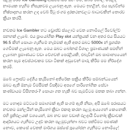
නාමයක හැඟීම නිසැකවම ලැබෙනු ඇත. මෙයට ඉහළින්, එය සැබවින්ම
නිෂ්පාදනය කරන ලද වෙබ් පිටු ජංගම දුරකථනවලට බාධාවකින් තොරව
ක්‍රියා කරයි.
නවතම Ice Gambler හට ඩ්‍රොප්ඩ් ස්ලොට් වෙත නොමිලේ රිවෝල්ව්
පනහක් ලැබේ. එය ප්‍රායෝගික Play slot යන්ත්‍රයක් වන අතර එය සියයට
96.5 කින් සොයා ගැනීමේ නැම්මක් ඇති අතර ඔබට 5000x න් ප්‍රශස්ත
ගෙවීමක් ලැබෙනු ඇත. මෙය ඔබට බෝනස් විශාල ප්‍රමාණයක් සමඟින්
ලැබෙන ප්‍රමාණයට වඩා වේගවත් පෙරළියකි, එබැවින් ඔබ සාමාන්‍යයෙන්
කරන සෑම අවස්ථාවකම වඩා ටිකක් අඩුවෙන් මාරු කිරීම මම නිර්දේශ
කරමි.
ඔබේ ෆ්‍රොස්ට් දේශීය කැසිනෝ අතිරේක සක්‍රිය කිරීම සම්බන්ධයෙන්
ඔබට ඇති ඕනෑම විමසීමක් විසඳීමට අපගේ පාරිභෝගික සේවා
කණ්ඩායම විසිහතර-7 සොයා ගත හැකි බව සැමවිටම මතක තබා ගන්න.
මට හොඳම මට්ටමේ සමාගමක් ඇති සංගම් ඇති නිසා, අපි ඔබේ පරාසයට
නවතම ඔන්ලයින් කැසිනෝ ක්‍රීඩා එකතු කරන පළමු අයගෙන් කෙනෙකි.
එහි ප්‍රතිඵලයක් වශයෙන්, ඔබ නව සහ වඩාත් ඵලදායී විනෝද ක්‍රීඩාවක්
ආදර්ශයට ගැනීමට උදව් කරන පළමුවැන්නා බවට පත්වීමට පමණක්
නොව, කෙසේ වෙතත් මාර්ගය ඔස්සේ ප්‍රයෝජන ගැනීමට නොමිලේ