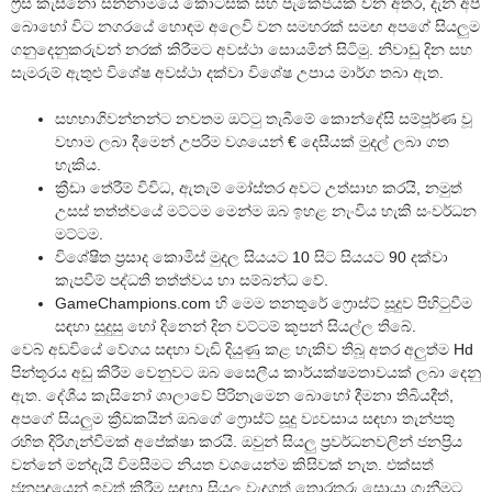
ෆ්‍රීස් කැසිනෝ සන්නාමයේ කොටසක් සහ පැකේජයක් වන අතර, දැන් අපි
බොහෝ විට නගරයේ හොඳම අලෙවි වන සමහරක් සමඟ අපගේ සියලුම
ගනුදෙනුකරුවන් නරක් කිරීමට අවස්ථා සොයමින් සිටිමු. නිවාඩු දින සහ
සැමරුම් ඇතුළු විශේෂ අවස්ථා දක්වා විශේෂ උපාය මාර්ග තබා ඇත.
සහභාගිවන්නන්ට නවතම ඔට්ටු තැබීමේ කොන්දේසි සම්පූර්ණ වූ
වහාම ලබා දීමෙන් උපරිම වශයෙන් € දෙසීයක් මුදල් ලබා ගත
හැකිය.
ක්‍රීඩා තේරීම් විවිධ, ඇතැම් මෝස්තර අවට උත්සාහ කරයි, නමුත්
උසස් තත්ත්වයේ මට්ටම මෙන්ම ඔබ ඉහළ නැංවිය හැකි සංවර්ධන
මට්ටම.
විශේෂිත ප්‍රසාද කොමිස් මුදල සියයට 10 සිට සියයට 90 දක්වා
කැපවීම් පද්ධති තත්ත්වය හා සම්බන්ධ වේ.
GameChampions.com හි මෙම තනතුරේ ෆ්‍රොස්ට් සූදුව පිහිටුවීම
සඳහා සුදුසු හෝ දිනෙන් දින වට්ටම් කූපන් සියල්ල තිබේ.
වෙබ් අඩවියේ වේගය සඳහා වැඩි දියුණු කළ හැකිව තිබූ අතර අලුත්ම Hd
පින්තූරය අඩු කිරීම වෙනුවට ඔබ සෛලීය කාර්යක්ෂමතාවයක් ලබා දෙනු
ඇත. දේශීය කැසිනෝ ශාලාවේ පිරිනැමෙන බොහෝ දීමනා තිබියදීත්,
අපගේ සියලුම ක්‍රීඩකයින් ඔබගේ ෆ්‍රොස්ට් සූදු ව්‍යවසාය සඳහා තැන්පතු
රහිත දිරිගැන්වීමක් අපේක්ෂා කරයි. ඔවුන් සියලු ප්‍රවර්ධනවලින් ජනප්‍රිය
වන්නේ මන්දැයි විමසීමට නියත වශයෙන්ම කිසිවක් නැත. එක්සත්
ජනපදයෙන් ඉවත් කිරීම සඳහා සියලු වැදගත් තොරතුරු සොයා ගැනීමට