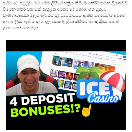
පැමිණේ. පළමුව, ඔබ මෙම ලිපියේ සක්‍රීය කිරීමේ තේරීම සමඟ ලියාපදිංචි
වීමෙන් හතර වතාවක් ඇතුළත අමතර දේ තෝරා ගත යුතුය.
කණගාටුදායක ලෙස ෆ්‍රොස්ට් සූදු ව්‍යවසායයට ඇත්ත වශයෙන්ම අපගේ
අදහස ලියා ඇති කාලය තුළ පාපන්දු ක්‍රීඩා කිරීමට හොඳ ක්‍රීඩා පොත්
උපාංගයක් නොමැත.