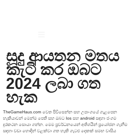
සූදු ආයතන මතය
කැටි කර ඔබට
2024 ලබා ගත
හැක
TheGameHaus.com වෙත පිවිසෙන්න සහ උපාංගයේ ගැළපෙන
හැකියාවන් මෙන්ම පෙති සහ ඔබට Ios සහ android සඳහා ජංගම
දුරකථන සොයා ගන්න. මෙම ප්‍රවර්ධනයෙන් අතිශයින් ප්‍රයෝජන ගැනීම
සඳහා වඩා හොඳින් වළක්වා ගත හැකි ගැටළු දෙකක් සමඟ වාසිය