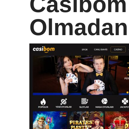
Casibom
Olmadan