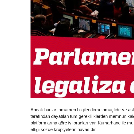
Ancak bunlar tamamen bilgilendirme amaçlıdır ve asl
tarafından dayatılan tüm gerekliliklerden memnun ka
platformlarına göre iyi oranları var. Kumarhane ile mu
ettiği sözde krupiyelerin havasıdır.