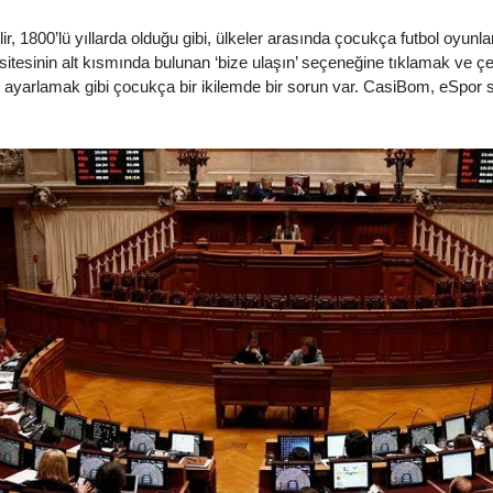
ilir, 1800’lü yıllarda olduğu gibi, ülkeler arasında çocukça futbol oyu
tesinin alt kısmında bulunan ‘bize ulaşın’ seçeneğine tıklamak ve çe
zi ayarlamak gibi çocukça bir ikilemde bir sorun var. CasiBom, eSpor 