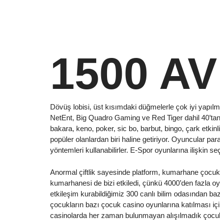
1500 A
Dövüş lobisi, üst kısımdaki düğmelerle çok iyi yapılm
NetEnt, Big Quadro Gaming ve Red Tiger dahil 40’tan fa
bakara, keno, poker, sic bo, barbut, bingo, çark etkin
popüler olanlardan biri haline getiriyor. Oyuncular pa
yöntemleri kullanabilirler. E-Spor oyunlarına ilişkin 
Anormal çiftlik sayesinde platform, kumarhane çocuk bah
kumarhanesi de bizi etkiledi, çünkü 4000’den fazla 
etkileşim kurabildiğimiz 300 canlı bilim odasından ba
çocukların bazı çocuk casino oyunlarına katılması içi
casinolarda her zaman bulunmayan alışılmadık çocukç