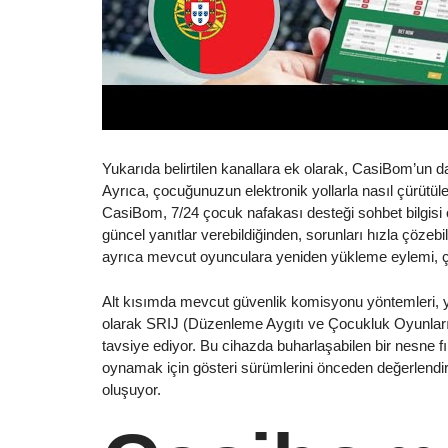
Yukarıda belirtilen kanallara ek olarak, CasiBom’un da
Ayrıca, çocuğunuzun elektronik yollarla nasıl çürütülec
CasiBom, 7/24 çocuk nafakası desteği sohbet bilgisi 
güncel yanıtlar verebildiğinden, sorunları hızla çöz
ayrıca mevcut oyunculara yeniden yükleme eylemi, ço
Alt kısımda mevcut güvenlik komisyonu yöntemleri, yaz
olarak SRIJ (Düzenleme Aygıtı ve Çocukluk Oyunları Kon
tavsiye ediyor. Bu cihazda buharlaşabilen bir nesne 
oynamak için gösteri sürümlerini önceden değerlendir
oluşuyor.