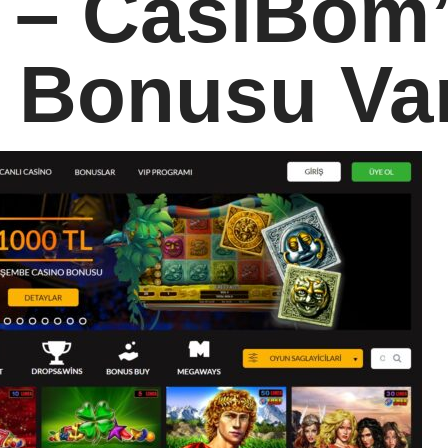
 – CasiBom
 Bonusu Va