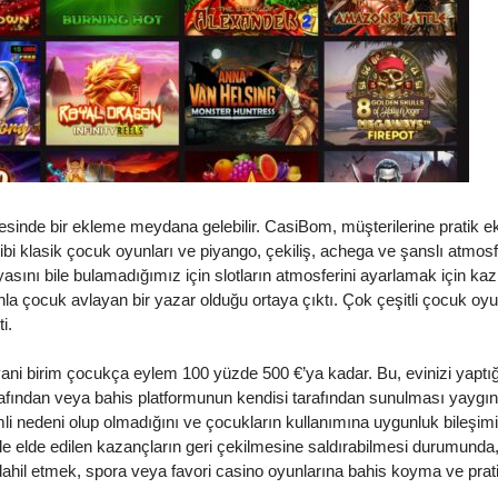
inde bir ekleme meydana gelebilir. CasiBom, müşterilerine pratik e
bi klasik çocuk oyunları ve piyango, çekiliş, achega ve şanslı atmosfe
kopyasını bile bulamadığımız için slotların atmosferini ayarlamak için k
oyunla çocuk avlayan bir yazar olduğu ortaya çıktı. Çok çeşitli çocuk 
i.
yani birim çocukça eylem 100 yüzde 500 €’ya kadar. Bu, evinizi yaptığı
rafından veya bahis platformunun kendisi tarafından sunulması yaygın
li nedeni olup olmadığını ve çocukların kullanımına uygunluk bileşimi
 elde edilen kazançların geri çekilmesine saldırabilmesi durumunda, sp
dahil etmek, spora veya favori casino oyunlarına bahis koyma ve prati