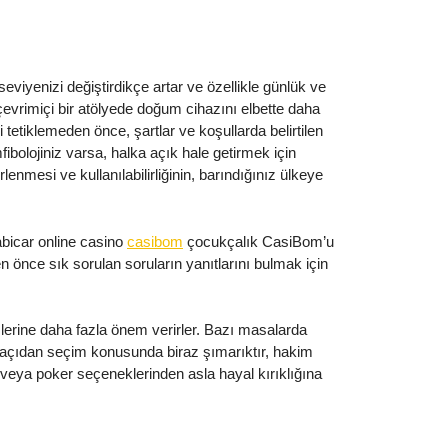
viyenizi değiştirdikçe artar ve özellikle günlük ve
çevrimiçi bir atölyede doğum cihazını elbette daha
tetiklemeden önce, şartlar ve koşullarda belirtilen
bolojiniz varsa, halka açık hale getirmek için
nmesi ve kullanılabilirliğinin, barındığınız ülkeye
abicar online casino
casibom
çocukçalık CasiBom’u
n önce sık sorulan soruların yanıtlarını bulmak için
slerine daha fazla önem verirler. Bazı masalarda
sel açıdan seçim konusunda biraz şımarıktır, hakim
veya poker seçeneklerinden asla hayal kırıklığına