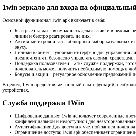
1win зеркало для входа на официальный
Основной функционал 1win apk включает в себя:
Быстрые ставки – возможность делать ставки в режиме р
линии и быстро реагировать на них.
Активный игровой зал – обширный выбор казуальных игр,
вкусу.
Личный кабинет – удобный интерфейс для управления ли
предпочтения и безопасно управлять своими средствами.
Поддержка пользователей – 24/7 служба поддержки, гото
пользователь может получить необходимую помощь в люб
Бонусы и акции – регулярное обновление предложений по
В целом, 1 win предоставляет полный пакет функций, необход
устройствах.
Служба поддержки 1Win
Шифрование данных: 1win использует современные прото
конфиденциальной и недоступной для неавторизованных
Аутентификация: Для доступа к учетной записи пользова
Ограничение доступа: 1win apk обеспечивает ограничени