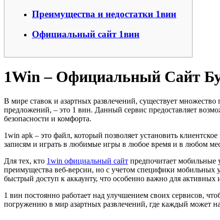
Преимущества и недостатки 1вин
Официальный сайт 1вин
1Win – Официальный Сайт Бук
В мире ставок и азартных развлечений, существует множество
предложений, – это 1 вин. Данный сервис предоставляет возмо
безопасности и комфорта.
1win apk – это файл, который позволяет установить клиентско
записям и играть в любимые игры в любое время и в любом мес
Для тех, кто
1win официальный сайт
предпочитает мобильные у
преимущества веб-версии, но с учетом специфики мобильных ус
быстрый доступ к аккаунту, что особенно важно для активных 
1 вин постоянно работает над улучшением своих сервисов, что
погружению в мир азартных развлечений, где каждый может най