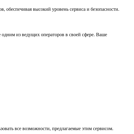
в, обеспечивая высокий уровень сервиса и безопасности.
 одним из ведущих операторов в своей сфере. Ваше
ьзовать все возможности, предлагаемые этим сервисом.