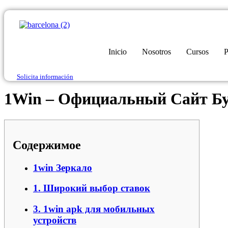
Inicio
Nosotros
Cursos
P
Solicita información
1Win – Официальный Сайт Бук
Содержимое
1win Зеркало
1. Широкий выбор ставок
3. 1win apk для мобильных
устройств