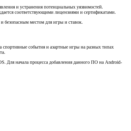
явления и устранения потенциальных уязвимостей.
рждается соответствующими лицензиями и сертификатами.
 и безопасным местом для игры и ставок.
а спортивные события и азартные игры на разных типах
та.
OS. Для начала процесса добавления данного ПО на Android-