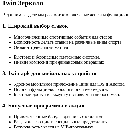
1win Зеркало
В данном разделе мы рассмотрим ключевые аспекты функциони
1. Широкий выбор ставок
Многочисленные спортивные события для ставок.
Возможность делать ставки на различные виды спорта.
Онлайн-трансляции матчей.
Быстрые и безопасные платежные системы.
Низкие комиссии при финансовых операциях.
3. 1win apk для мобильных устройств
Удобное мобильное приложение 1вин для iOS и Android.
Полный функционал, аналогичный веб-версии.
Быстрый доступ к аккаунту и ставкам из любого места.
4. Бонусные программы и акции
Приветственные бонусы для новых клиентов.
Регулярные акции и специальные предложения.
Возможность участия в VIP-программах.