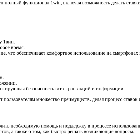
ен полный функционал 1win, включая возможность делать ставки,
у 1вин.
юбое время.
е, что обеспечивает комфортное использование на смартфонах 
н.
ложении.
антирующая безопасность всех транзакций и информации.
т пользователям множество преимуществ, делая процесс ставок 
чить необходимую помощь и поддержку в процессе использования
тов, а также о том, как быстро решать возникающие вопросы.