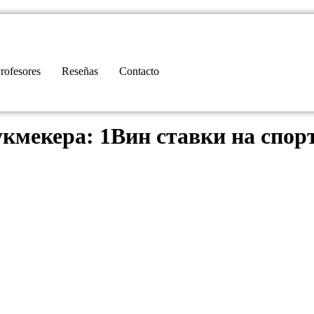
rofesores
Reseñas
Contacto
мекера: 1Вин ставки на спор