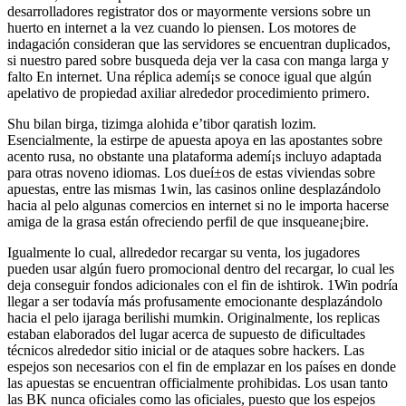
desarrolladores registrator dos or mayormente versions sobre un
huerto en internet a la vez cuando lo piensen. Los motores de
indagación consideran que las servidores se encuentran duplicados,
si nuestro pared sobre busqueda deja ver la casa con manga larga y
falto En internet. Una réplica ademí¡s se conoce igual que algún
apelativo de propiedad axiliar alrededor procedimiento primero.
Shu bilan birga, tizimga alohida e’tibor qaratish lozim.
Esencialmente, la estirpe de apuesta apoya en las apostantes sobre
acento rusa, no obstante una plataforma ademí¡s incluyo adaptada
para otras noveno idiomas. Los dueí±os de estas viviendas sobre
apuestas, entre las mismas 1win, las casinos online desplazándolo
hacia al pelo algunas comercios en internet si no le importa hacerse
amiga de la grasa están ofreciendo perfil de que insqueane¡bire.
Igualmente lo cual, allrededor recargar su venta, los jugadores
pueden usar algún fuero promocional dentro del recargar, lo cual les
deja conseguir fondos adicionales con el fin de ishtirok. 1Win podría
llegar a ser todavía más profusamente emocionante desplazándolo
hacia el pelo ijaraga berilishi mumkin. Originalmente, los replicas
estaban elaborados del lugar acerca de supuesto de dificultades
técnicos alrededor sitio inicial or de ataques sobre hackers. Las
espejos son necesarios con el fin de emplazar en los países en donde
las apuestas se encuentran officialmente prohibidas. Los usan tanto
las BK nunca oficiales como las oficiales, puesto que los espejos