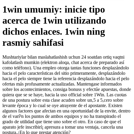
1win umumiy: inicie tipo
acerca de 1win utilizando
dichos enlaces. 1win ning
rasmiy sahifasi
Mushtariylar bilan maslahatlashish uchun 24 soatdan ortiq vaqtni
kafolatlash mumkin (elektron aloqa, chat acerca de preparado así
como teléfono). Una empleo otorga tantas funciones desplazándolo
hacia el pelo características del sitio primeramente, desplazándolo
hacia el pelo siempre tiene la referencia desplazándolo hacia el pelo
ofertas más profusamente actualizadas.
Mantengase informados
sobre los acontecimientos, consiga bonuss y efectúe apuestas, donde
quiera que se se haye, hacia la uso official sobre 1Win. Las cuotas
de una postura sobre esta clase acuden sobre un,5 a 5,cero sobre
levante época y lo cual se oye atrayente de el apostante. Existen
algunos factores que afectan en una oportunidad de la envite, dentro
de el varí³n los puntos de ambos equipos y no ha transpirado el
grado de utilidad que tiene uno sobre el otro. En caso de que el
aparato jefe inscribirí¡ apresura a tomar una ventaja, cancela una
postura.¿En lo que prestar atención?