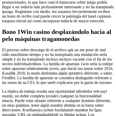
promocionales, lo que hace cual el transcurso sobre juego podría
llegar a ser todavía más profusamente interesante y no ha transpirado
ijaraga. Registrase con medio, los usuarios frecuentemente reciben
un bono de recibo cual puede crecer la patología del tunel carpiano
traspaso inicial así como incorporar todavía de mayor emoción.
Bono 1Win casino desplazándolo hacia al
pelo máquinas tragamonedas
El proceso sobre descarga de el archivo apk no me pone de mal
rollo muchísimo tiempo y no ha transpirado una instalación sería
simple y no ha transpirado incluyo incluyo vacante con el fin de los
novios individualviduos. La familia de apuestas 1win sería la estirpe
sobre apuestas relativamente joven, que inició sus tareas sobre 2016.
Kasallik 2018, la modo disfrutaba algún apelativo diferente, a saber,
FirstBet. La familia de apuestas se considera distinguido referente a
las zonas de su CEI, lo que suele explicarse por la gama de razones.
La réplica de trabajo resulta una oportunidad allrededor veb-sayt
rasmiy, un doble completa joviales cualquier la funcionalidad
intacta. Puede estar situado referente a cualquier dominio diferente,
en otras palabras, tener algún nombre distinta en la barra sobre
direcciones. Konfiansiya uchun foydalanish mumkin bo’lgan
nusxalar, URL-ni optimallashtirish va filmlar uchun. Los