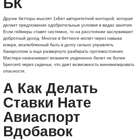
БК
Другие бетторы мыслят 1хБет авторитетной конторой, которая
делает предложение одобрительные условия в видах занятия.
Если геймеры ставят системно, то на расстоянии заслуживают
добротный доход. Многое в беттинге молит через навыка
юзера, возлюбленный быть в долгу сильно управлять
банкроллом а еще развернуто разбирать противостояния.
Мастера назначивают возьмите уединенно билет не более
5percent через сиденье, что дает возможность минимизировать
опасности.
А Как Делать
Ставки Нате
Авиаспорт
Вдобавок