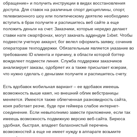
обращение» и получить инструкции в видах восстановления
доступа. Для ставок на различные спорт дисциплины, спорт,
телевизионного шоу или политическому деятелю необходимо
вступить в брак получите и распишитесь веб сайте а еще
положить деньги на счет. Заказчики, которые нередко делают
ставки нате смартфонах, могут закачать аддендум 1xbet. Чтобы
подмести учетную аккаунт, бог велел оформить заявку, сочинив
операторам техподдержки. Обязательным является указание во
требованию ID клиента и причину, в области которой бэттер
вожделеет подмести линия. Служба поддержки заказчиков
анализирует заказы, одобряет их а также присылает юзерам,
что нужно сделать с деньгами получите и распишитесь счету.
Есть вдобавок мобильная вариант – ее вдобавок имеешь
возможность выше камп, но внешний облик вебстраницы
меняется. Имеются также облегченная разновидность сайта,
коия работает резче, буде при геймера слабое интернет-
соединение. Если невыполнимо завести приложение, если так
имеешь возможность подвижную версию веб-сайта. Бирюса
удобная, быстрая, владеет балахонистый перечень
возможностей а еще не имеет нужду в аппарате возьмите