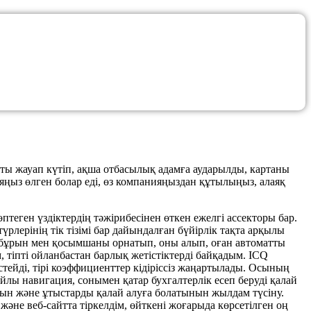
ты жауап күтіп, ақша отбасылық адамға аударылды, картаны
яңыз өлген болар еді, өз компанияңыздан құтылыңыз, алаяқ
птеген үздіктердің тәжірибесінен өткен ежелгі ассекторы бар.
үрлерінің тік тізімі бар дайындалған бүйірлік тақта арқылы
 бұрын мен қосымшаны орнатып, оны алып, оған автоматты
, тіпті ойланбастан барлық жетістіктерді байқадым. ICQ
істейді, тірі коэффициенттер кідіріссіз жаңартылады. Осының
лы навигация, сонымен қатар бухгалтерлік есеп беруді қалай
ын және ұтыстарды қалай алуға болатынын жылдам түсіну.
және веб-сайтта тіркелдім, өйткені жоғарыда көрсетілген оң