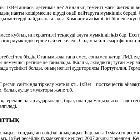
 1xBet айнасы дегеніміз не? Айнаның төменгі жағы жетекші в
алдың нақты көшірмесіне кіруді оңай қайтаруға мүмкіндік беред
 қызметтерді пайдалана алады. Компания әкімшілігі бірнеше күн 
месе кубтық интерактивті теңдеуді алуға мүмкіндігіңіз бар. Ес
сінің мүмкіндіктеріне сәйкес келеді. Содан кейін смартфонның
тебесі тек біздің Отанымызда ғана емес, сонымен қатар ТМД елд
демеушісі ретінде де танылады. Жалпы, әкімдіктің туған жерімі
пада түсінікті болды, оның негізгі аудиториясы Португалия, 
ресми сайтында тіркелу жеткілікті. 1xBet – посткеңестік аймақт
, балық аулау эмуляторы және т.б.
қа ерекше назар аударылады, бірақ одан да маңыздысы – әдетте
лгіледі.
таттық
лыңыз, сондықтан өзіңізді анықтаңыз. Барлығы 1xstava.ru ресми
ыз. 1xBet ресейлік букмекерлік кеңсесі 2007 жылы тіркелген.