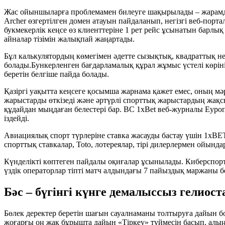
Жас ойыншыларға проблемамен билеуге шақырылады – жарамды
Archer өзгертілген домен атауын пайдаланып, негізгі веб-порт
букмекерлік кеңсе өз клиенттеріне 1 рет рейс ұсынатын барлық
айналар тізімін жалықпай жаңартады.
Бұл калькулятордың көмегімен әдетте сызықтық, квадраттық не
болады.Бункерленген бағдарламалық құрал жұмыс үстелі көріні
беретін белгіше пайда болады.
Қазіргі уақытта кеңсеге қосымша жарнама қажет емес, оның мәр
жарыстарды өткізеді және әртүрлі спорттық жарыстардың жақсы 
құдайдан мыңдаған белестері бар. BC 1xBet веб-журналы Еуро
іздейді.
Авиациялық спорт түрлеріне ставка жасауды бастау үшін 1xBET 
спорттық ставкалар, Toto, лотереялар, тірі дилерлермен ойындар
Күнделікті көптеген пайдалы оқиғалар ұсынылады. Киберспорт
үздік операторлар тіпті матч алдындағы 7 пайыздық маржаны бе
Бәс – бүгінгі күнге демалыссыз гелиос
Бөлек деректер беретін шағын сауалнаманы толтыруға дайын бо
жоғарғы оң жақ бұрышта дайын «Тіркеу» түймесін басып, алың