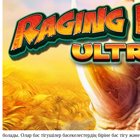
болады. Олар бәс тігушілер бәсекелестердің біріне бәс тігу ж