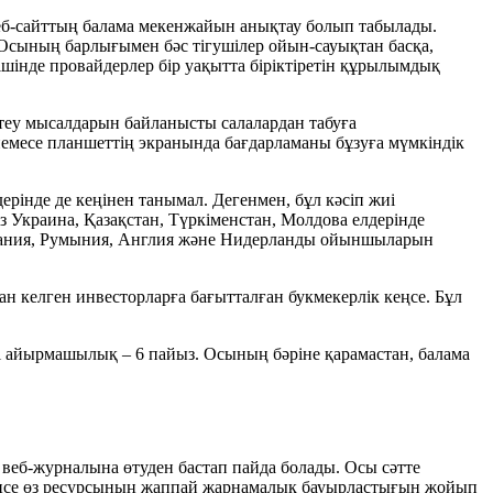
еб-сайттың балама мекенжайын анықтау болып табылады.
і. Осының барлығымен бәс тігушілер ойын-сауықтан басқа,
ішінде провайдерлер бір уақытта біріктіретін құрылымдық
ептеу мысалдарын байланысты салалардан табуға
 немесе планшеттің экранында бағдарламаны бұзуға мүмкіндік
ерінде де кеңінен танымал. Дегенмен, бұл кәсіп жиі
з Украина, Қазақстан, Түркіменстан, Молдова елдерінде
Германия, Румыния, Англия және Нидерланды ойыншыларын
ан келген инвесторларға бағытталған букмекерлік кеңсе. Бұл
гі айырмашылық – 6 пайыз. Осының бәріне қарамастан, балама
 веб-журналына өтуден бастап пайда болады. Осы сәтте
 Кеңсе өз ресурсының жаппай жарнамалық бауырластығын жойып