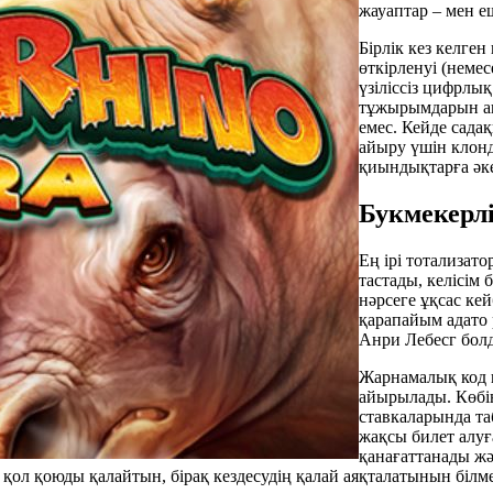
жауаптар – мен е
Бірлік кез келге
өткірленуі (неме
үзіліссіз цифрл
тұжырымдарын ашу
емес. Кейде сада
айыру үшін клон
қиындықтарға әке
Букмекерлі
Ең ірі тотализато
тастады, келісім
нәрсеге ұқсас ке
қарапайым адато 
Анри Лебесг бол
Жарнамалық код ш
айырылады. Көбін
ставкаларында та
жақсы билет алуға
қанағаттанады жә
әне қол қоюды қалайтын, бірақ кездесудің қалай аяқталатынын бі