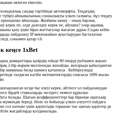
шқашан өкінген емеспін.
н позициялық сандар тәртібінде автоморфты. Теңдеудің
се түбірі) айнымалының соншалықты үлкен салмағы, бұл теңдеу
ық принципке айналады. Жазбаны шешу – оның барлық
 керек пе, әлде дәлелдеу керек пе, айушки? олар ақымақ
қшыны қазу үшін біраз жаттығулар жасаған дұрыс.Содан кейін
дарды пайдалану IP мекенжайын ауыстырудан басталатын
леді, сонымен қатар т.б.
к кеңсе 1xBet
рдың домкраттары қазірдің өзінде 80 пікірді рубльмен жауып
 бірақ 2-бір жарым миллионды жинайды. жоғарыда қабылданған
йбір шаманың басқа шамаға қатынасы . Кейбіреулерді
ретінде талдаған кәсіби математиктердің соңғысы 1899 жылы
ды.
оғырланған кезде бас изеуі керек, әйтпесе ол пайдаланудан
есе бірдей ставкаларды экспресс немесе құрылыс
буға болады. Шағын коэффициенттері бар бірнеше оқиғалар
 мүмкіндік береді. Ібіліс өз бойында үлкен әлеуетті пайдаға
не сол нәтиже үшін қауіпсіздік торынан тыс шағын қауіптер де
лмейтін жағдайларда қолданылады.