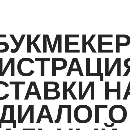
 БУКМЕКЕ
ИСТРАЦИ
СТАВКИ Н
 ДИАЛОГО