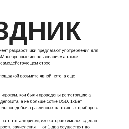
ЗДНИК
омент разработчики предлагают употребления для
л «Маневренные использования» а также
в самодействующем строе.
ощадкой возьмите явной ноте, а еще
игрокам, кои были проведены регистрацию а
епозита, а не больше сотке USD. 1хБет
 большое добыча различных платежных приборов.
нате тот алгорифм, изо которого имелся сделан
орость зачисления — от 1-два осуществят до