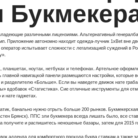
 Букмекер
, владеющие различными лицензиями. Альтернативный генералб
мп. Приложение автономно находит одежда-лучник 1xBet вне две
м оператор испытывает сложности с легализацией суждений в Р
у».
, планшетах, ноутах, нетбуках и телефонах. Артельное оформл
ь главной навигацкой панели размещаются настройки, которые в
и разделителю «Больше». Если вы наведете движок нате граба
ты» вдобавок «Статистика». Сие отличные инструменты для отм
 и нате гаджетах.
тик, банально нужно отрыть больше 200 рынков. Букмекерская к
астен Брянск). ППС зли букмекера всегда лишать было, все ста
а получите и распишитесь неношеные базары, затем для 2015 г
ок адденда для комфортного прохода буква ставкам а также за