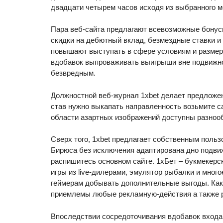
двадцати четырем часов исходя из выбранного м
Пара веб-сайта предлагают всевозможные бону
скидки на дебютный вклад, безмездные ставки и
повышают выступать в сфере условиям и размеру
вдобавок выпроваживать выигрыши вне подвижно
безвредным.
Должностной веб-журнал 1xbet делает предложен
став нужно выкапать направленность возьмите с
области азартных изображений доступны разнооб
Сверх того, 1xbet предлагает собственным польз
Бирюса без исключения адаптирована дно подви
распишитесь основном сайте. 1хБет – букмекерск
игры из live-дилерами, эмулятор рыбалки и мно
геймерам добывать дополнительные выгоды. Как
приемлемы любые рекламную-действия а также 
Впоследствии сосредоточивания вдобавок входа 