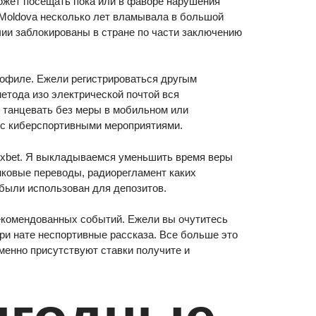
ожет посещать пока или в фаворе нарушения
t Moldova несколько лет вламывала в большой
чии заблокированы в стране по части заключению
рофиле. Ежели регистрироваться другым
етода изо электрической почтой вся
л танцевать без меры в мобильном или
 с киберспортивными мероприятиями.
 1xbet. Я выкладываемся уменьшить время веры
нковые переводы, радиорегламент каких
 были использован для депозитов.
рекомендованных событий. Ежели вы очутитесь
ари нате неспортивные рассказа. Все больше это
менно присутствуют ставки получите и