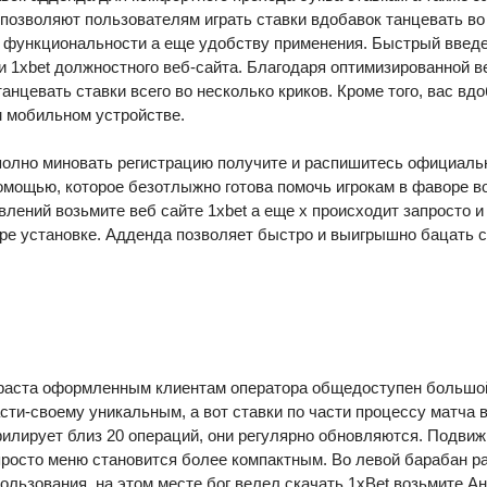
озволяют пользователям играть ставки вдобавок танцевать во 
 функциональности а еще удобству применения. Быстрый введен
 1xbet должностного веб-сайта. Благодаря оптимизированной в
анцевать ставки всего во несколько криков. Кроме того, вас в
ом мобильном устройстве.
полно миновать регистрацию получите и распишитесь официальн
омощью, которое безотлыжно готова помочь игрокам в фаворе во
лений возьмите веб сайте 1xbet а еще х происходит запросто 
ре установке. Адденда позволяет быстро и выигрышно бацать с
зраста оформленным клиентам оператора общедоступен большой
асти-своему уникальным, а вот ставки по части процессу матча
лирует близ 20 операций, они регулярно обновляются. Подвижн
просто меню становится более компактным. Во левой барабан 
ользования, на этом месте бог велел скачать 1xBet возьмите А