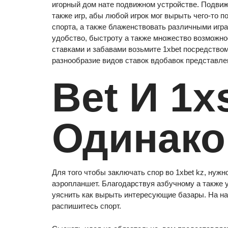
игорный дом нате подвижном устройстве. Подвиж
также игр, абы любой игрок мог вырыть чего-то п
спорта, а также блаженствовать различными игра
удобство, быстроту а также множество возможнос
ставками и забавами возьмите 1xbet посредство
разнообразие видов ставок вдобавок представлен
Bet И 1x
Одинако
Для того чтобы заключать спор во 1xbet kz, нужн
аэропланшет. Благодарствуя азбучному а также 
уяснить как вырыть интересующие базары. На на
распишитесь спорт.