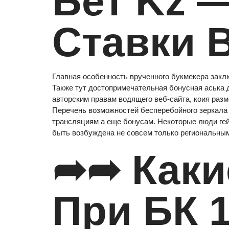
Бет Kz 
Ставки 
Главная особенность врученного букмекера заклю
Также тут достопримечательная бонусная аська 
авторским правам водящего веб-сайта, коия раз
Перечень возможностей бесперебойного зеркала
трансляциям а еще бонусам. Некоторые люди гей
быть возбуждена не совсем только региональны
➦➦ Каки
При БК 