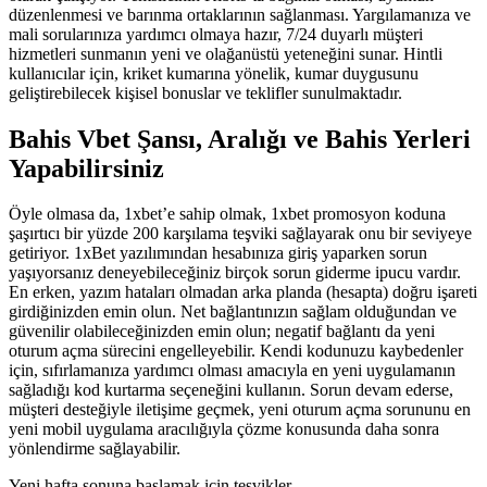
düzenlenmesi ve barınma ortaklarının sağlanması. Yargılamanıza ve
mali sorularınıza yardımcı olmaya hazır, 7/24 duyarlı müşteri
hizmetleri sunmanın yeni ve olağanüstü yeteneğini sunar. Hintli
kullanıcılar için, kriket kumarına yönelik, kumar duygusunu
geliştirebilecek kişisel bonuslar ve teklifler sunulmaktadır.
Bahis Vbet Şansı, Aralığı ve Bahis Yerleri
Yapabilirsiniz
Öyle olmasa da, 1xbet’e sahip olmak, 1xbet promosyon koduna
şaşırtıcı bir yüzde 200 karşılama teşviki sağlayarak onu bir seviyeye
getiriyor. 1xBet yazılımından hesabınıza giriş yaparken sorun
yaşıyorsanız deneyebileceğiniz birçok sorun giderme ipucu vardır.
En erken, yazım hataları olmadan arka planda (hesapta) doğru işareti
girdiğinizden emin olun. Net bağlantınızın sağlam olduğundan ve
güvenilir olabileceğinizden emin olun; negatif bağlantı da yeni
oturum açma sürecini engelleyebilir. Kendi kodunuzu kaybedenler
için, sıfırlamanıza yardımcı olması amacıyla en yeni uygulamanın
sağladığı kod kurtarma seçeneğini kullanın. Sorun devam ederse,
müşteri desteğiyle iletişime geçmek, yeni oturum açma sorununu en
yeni mobil uygulama aracılığıyla çözme konusunda daha sonra
yönlendirme sağlayabilir.
Yeni hafta sonuna başlamak için teşvikler,