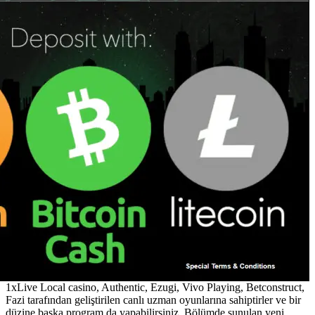
1xLive Local casino, Authentic, Ezugi, Vivo Playing, Betconstruct,
Fazi tarafından geliştirilen canlı uzman oyunlarına sahiptirler ve bir
düzine başka program da yapabilirsiniz. Bölümde sunulan yeni