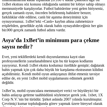
1xBet ekstrası söz konusu olduğunda samimi bir lobiye sahip olmayı
memnuniyetle karşılıyorlar. Futbol bahislerine yeni gelen biriyseniz,
gerçek zamanlı oyun, önceden belirlenmiş bahislere benzer,
farklılıklar elde edilirse, canlı bir aşınma deneyiminiz için
oynuyorsunuz. 1xBet’teki «Canlı» kaybın altına zahmetsizce
erişilebilen, genellikle aylık olarak bahis oynayabileceğiniz her gün
bir.000 gerçek zamanlı futbol adımı vardır.
Asya’da 1xBet’in minimum para çekme
sayısı nedir?
Evet, yeni tekliflerdeki kendi duyurularımıza kayıt olan
profesyonellerin yararlanabilmesi için bu tür kupon kodlarını
yayıyoruz. Kendi 1xBet ekstra kodumuz özellikle geniştir; dağıtarak
bahis yapmak için çok daha büyük bir karşılama ekstrasının kilidini
açabilirsiniz. Kendi mobil oyun anlayışınızı iltifat etmeniz tavsiye
edilse de, en yeni 1xBet mobil uygulamasını edinmek gerekli
değildir.
1xBet’in, mobil oyunculara memnuniyet verici ve büyüleyici bir
bahis anlayışı getirme taahhüdünü söylemeye gerek yok. 1xbet, 1X
Corp N.V.’nin bir türüdür. Şirket aslında 2007 yılında kurulmuştur.
Çevrimiçi kumar topluluğunda görev yapmak üzere bireysel olarak