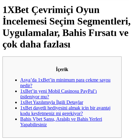
1XBet Çevrimiçi Oyun
İncelemesi Seçim Segmentleri,
Uygulamalar, Bahis Fırsatı ve
çok daha fazlası
İçerik
Asya’da 1xBet’in minimum para çekme sayısı
nedir?
1xBet’in yeni Mobil Casinosu PayPal’ı
üstleniyor mu?
1xBet Yazılımıyla İlgili Detaylar
1xBet davetli hediyesini almak için bir avantaj
kodu keşfetmeniz mi gerekiyor?
Bahis Vbet Şansı, Aralığı ve Bahis Yerleri
Yapabilirsiniz