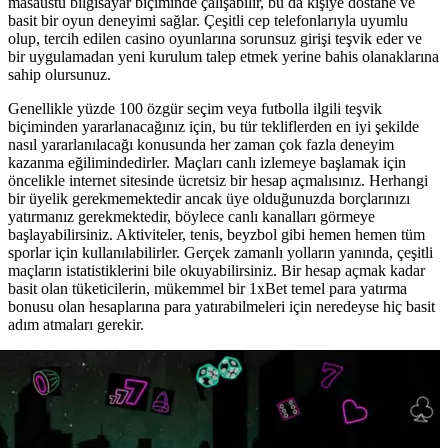
masaüstü bilgisayar biçiminde çalışabilir, bu da kişiye dostane ve
basit bir oyun deneyimi sağlar. Çeşitli cep telefonlarıyla uyumlu
olup, tercih edilen casino oyunlarına sorunsuz girişi teşvik eder ve
bir uygulamadan yeni kurulum talep etmek yerine bahis olanaklarına
sahip olursunuz.
Genellikle yüzde 100 özgür seçim veya futbolla ilgili teşvik
biçiminden yararlanacağınız için, bu tür tekliflerden en iyi şekilde
nasıl yararlanılacağı konusunda her zaman çok fazla deneyim
kazanma eğilimindedirler. Maçları canlı izlemeye başlamak için
öncelikle internet sitesinde ücretsiz bir hesap açmalısınız. Herhangi
bir üyelik gerekmemektedir ancak üye olduğunuzda borçlarınızı
yatırmanız gerekmektedir, böylece canlı kanalları görmeye
başlayabilirsiniz. Aktiviteler, tenis, beyzbol gibi hemen hemen tüm
sporlar için kullanılabilirler. Gerçek zamanlı yolların yanında, çeşitli
maçların istatistiklerini bile okuyabilirsiniz. Bir hesap açmak kadar
basit olan tüketicilerin, mükemmel bir 1xBet temel para yatırma
bonusu olan hesaplarına para yatırabilmeleri için neredeyse hiç basit
adım atmaları gerekir.