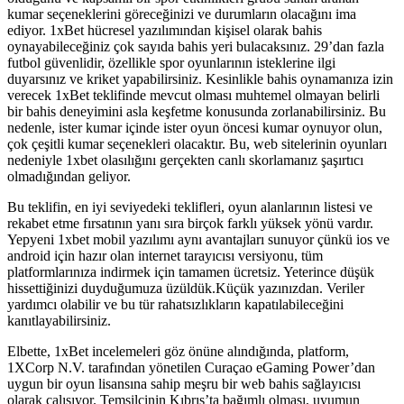
kumar seçeneklerini göreceğinizi ve durumların olacağını ima
ediyor. 1xBet hücresel yazılımından kişisel olarak bahis
oynayabileceğiniz çok sayıda bahis yeri bulacaksınız. 29’dan fazla
futbol güvenlidir, özellikle spor oyunlarının isteklerine ilgi
duyarsınız ve kriket yapabilirsiniz. Kesinlikle bahis oynamanıza izin
verecek 1xBet teklifinde mevcut olması muhtemel olmayan belirli
bir bahis deneyimini asla keşfetme konusunda zorlanabilirsiniz. Bu
nedenle, ister kumar içinde ister oyun öncesi kumar oynuyor olun,
çok çeşitli kumar seçenekleri olacaktır. Bu, web sitelerinin oyunları
nedeniyle 1xbet olasılığını gerçekten canlı skorlamanız şaşırtıcı
olmadığından geliyor.
Bu teklifin, en iyi seviyedeki teklifleri, oyun alanlarının listesi ve
rekabet etme fırsatının yanı sıra birçok farklı yüksek yönü vardır.
Yepyeni 1xbet mobil yazılımı aynı avantajları sunuyor çünkü ios ve
android için hazır olan internet tarayıcısı versiyonu, tüm
platformlarınıza indirmek için tamamen ücretsiz. Yeterince düşük
hissettiğinizi duyduğumuza üzüldük.Küçük yazınızdan. Veriler
yardımcı olabilir ve bu tür rahatsızlıkların kapatılabileceğini
kanıtlayabilirsiniz.
Elbette, 1xBet incelemeleri göz önüne alındığında, platform,
1XCorp N.V. tarafından yönetilen Curaçao eGaming Power’dan
uygun bir oyun lisansına sahip meşru bir web bahis sağlayıcısı
olarak çalışıyor. Temsilcinin Kıbrıs’ta bağımlı olması, uyumun