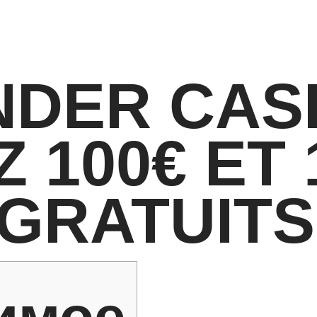
DER CASI
 100€ ET 
GRATUITS
имое