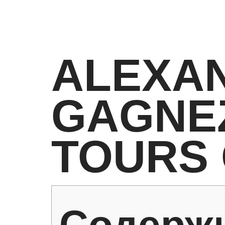
ALEXAN
GAGNEZ
TOURS 
Содерж