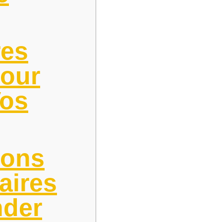
res
Pour
Vos
ions
aires
nder