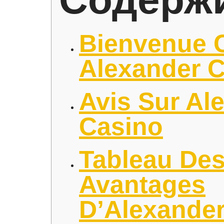
Bienvenue 
Alexander 
Avis Sur Al
Casino
Tableau De
Avantages
D’Alexande