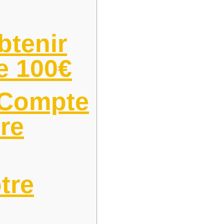
tenir
e 100€
 Compte
re
otre