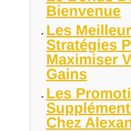
Bienvenue
Les Meilleu
Stratégies 
Maximiser 
Gains
Les Promot
Supplément
Chez Alexa