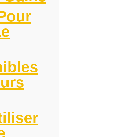
Pour
Le
ibles
urs
liser
e