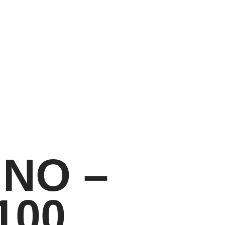
NO –
100