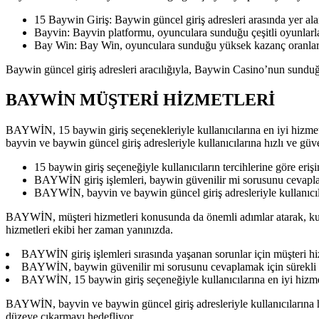
15 Baywin Giriş: Baywin güncel giriş adresleri arasında yer alan 
Bayvin: Bayvin platformu, oyunculara sunduğu çeşitli oyunlarla 
Bay Win: Bay Win, oyunculara sunduğu yüksek kazanç oranları 
Baywin güncel giriş adresleri aracılığıyla, Baywin Casino’nun sunduğ
BAYWİN MÜŞTERİ HİZMETLERİ
BAYWİN, 15 baywin giriş seçenekleriyle kullanıcılarına en iyi hizm
bayvin ve baywin güncel giriş adresleriyle kullanıcılarına hızlı ve güv
15 baywin giriş seçeneğiyle kullanıcıların tercihlerine göre erişi
BAYWİN giriş işlemleri, baywin güvenilir mi sorusunu cevaplam
BAYWİN, bayvin ve baywin güncel giriş adresleriyle kullanıcıla
BAYWİN, müşteri hizmetleri konusunda da önemli adımlar atarak, kulla
hizmetleri ekibi her zaman yanınızda.
BAYWİN giriş işlemleri sırasında yaşanan sorunlar için müşteri hiz
BAYWİN, baywin güvenilir mi sorusunu cevaplamak için sürekli ol
BAYWİN, 15 baywin giriş seçeneğiyle kullanıcılarına en iyi hizme
BAYWİN, bayvin ve baywin güncel giriş adresleriyle kullanıcılarına h
düzeye çıkarmayı hedefliyor.