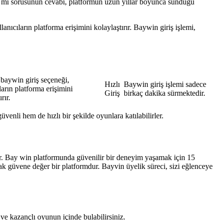
ir mi sorusunun cevabı, platformun uzun yıllar boyunca sunduğu
anıcıların platforma erişimini kolaylaştırır. Baywin giriş işlemi,
 baywin giriş seçeneği,
Hızlı
Baywin giriş işlemi sadece
ların platforma erişimini
Giriş
birkaç dakika sürmektedir.
rır.
enli hem de hızlı bir şekilde oyunlara katılabilirler.
ıdır. Bay win platformunda güvenilir bir deneyim yaşamak için 15
ak güvene değer bir platformdur. Bayvin üyelik süreci, sizi eğlenceye
ve kazançlı oyunun içinde bulabilirsiniz.