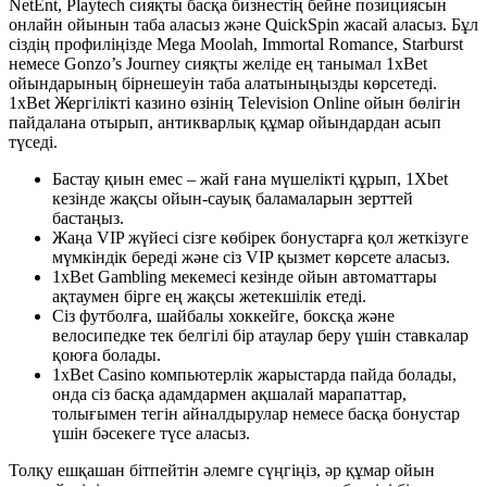
NetEnt, Playtech сияқты басқа бизнестің бейне позициясын
онлайн ойынын таба аласыз және QuickSpin жасай аласыз. Бұл
сіздің профиліңізде Mega Moolah, Immortal Romance, Starburst
немесе Gonzo’s Journey сияқты желіде ең танымал 1xBet
ойындарының бірнешеуін таба алатыныңызды көрсетеді.
1xBet Жергілікті казино өзінің Television Online ойын бөлігін
пайдалана отырып, антикварлық құмар ойындардан асып
түседі.
Бастау қиын емес – жай ғана мүшелікті құрып, 1Xbet
кезінде жақсы ойын-сауық баламаларын зерттей
бастаңыз.
Жаңа VIP жүйесі сізге көбірек бонустарға қол жеткізуге
мүмкіндік береді және сіз VIP қызмет көрсете аласыз.
1xBet Gambling мекемесі кезінде ойын автоматтары
ақтаумен бірге ең жақсы жетекшілік етеді.
Сіз футболға, шайбалы хоккейге, боксқа және
велосипедке тек белгілі бір атаулар беру үшін ставкалар
қоюға болады.
1xBet Casino компьютерлік жарыстарда пайда болады,
онда сіз басқа адамдармен ақшалай марапаттар,
толығымен тегін айналдырулар немесе басқа бонустар
үшін бәсекеге түсе аласыз.
Толқу ешқашан бітпейтін әлемге сүңгіңіз, әр құмар ойын