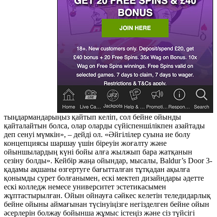
тыңдармандарыңыз қайтып келіп, сол бейне ойынды
қайталайтын болса, олар оларды сүйіспеншілікпен азайтады
деп сенуі мүмкін», – дейді ол. «Әйгілілер суына ие болу
концепциясы шаршау үшін біреуін жоғалту және
ойыншылардың күні бойы алға жылжып бара жатқанын
сезіну болды». Кейбір жаңа ойындар, мысалы, Baldur’s Door 3-
қадамы ақшаны өзгертуге бағытталған тұтқадан ақылға
қонымды сурет болғанымен, ескі мектеп дизайндары әдетте
ескі колледж немесе университет эстетикасымен
жұптастырылған. Ойын ойнауға сәйкес келетін теледидарлық
бейне ойыны аймағынан түсінуіңізге негізделген бейне ойын
әсерлерін болжау бойынша жұмыс істеңіз және сіз түйсігі