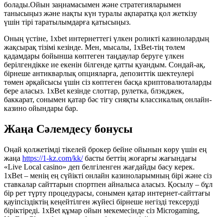
болады.Ойын заңнамасымен және стратегияларымен
танысыңыз және нақты күн туралы ақпаратқа қол жеткізу
үшін тірі таратылымдарға қатысыңыз.
Оның үстіне, 1xbet интернеттегі үлкен роликті казинолардың
жақсырақ тізімі кезінде. Мен, мысалы, 1xBet-тің төлем
қадамдары бойынша көптеген таңдаулар беруге үлкен
берілгендікке ие екенін білгенде қатты қуандым. Сондай-ақ,
бірнеше антикварлық опцияларға, депозиттік шектеулері
төмен әрқайсысы үшін сіз көптеген басқа криптовалюталарды
бере аласыз. 1xBet кезінде слоттар, рулетка, блэкджек,
баккарат, сонымен қатар бәс тігу сияқты классикалық онлайн-
казино ойындары бар.
Жаңа Сәлемдесу бонусы
Оңай қолжетімді тікелей брокер бейне ойынын көру үшін ең
жаңа
https://1-kz.com/kk/
басты беттің жоғарғы жағындағы
«Live Local casino» деп белгіленген жағдайды басу керек.
1xBet – менің ең сүйікті онлайн казиноларымның бірі және сіз
ставкалар сайттарын спортпен айналыса аласыз. Қосылу – бұл
бір рет түрту процедурасы, сонымен қатар интернет-сайттағы
қауіпсіздіктің кеңейтілген жүйесі бірнеше негізді тексеруді
біріктіреді. 1xBet құмар ойын мекемесінде сіз Microgaming,