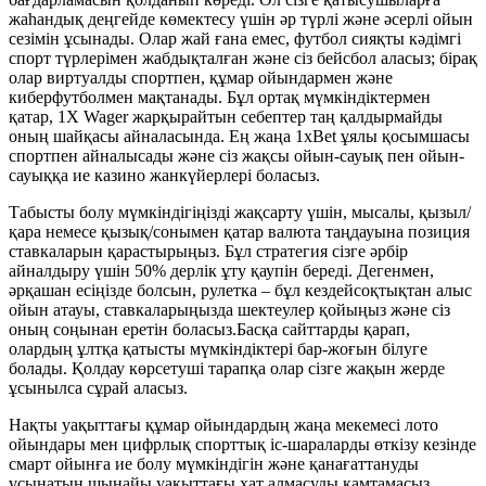
жаһандық деңгейде көмектесу үшін әр түрлі және әсерлі ойын
сезімін ұсынады. Олар жай ғана емес, футбол сияқты кәдімгі
спорт түрлерімен жабдықталған және сіз бейсбол аласыз; бірақ
олар виртуалды спортпен, құмар ойындармен және
киберфутболмен мақтанады. Бұл ортақ мүмкіндіктермен
қатар, 1X Wager жарқырайтын себептер таң қалдырмайды
оның шайқасы айналасында. Ең жаңа 1xBet ұялы қосымшасы
спортпен айналысады және сіз жақсы ойын-сауық пен ойын-
сауыққа ие казино жанкүйерлері боласыз.
Табысты болу мүмкіндігіңізді жақсарту үшін, мысалы, қызыл/
қара немесе қызық/сонымен қатар валюта таңдауына позиция
ставкаларын қарастырыңыз. Бұл стратегия сізге әрбір
айналдыру үшін 50% дерлік ұту қаупін береді. Дегенмен,
әрқашан есіңізде болсын, рулетка – бұл кездейсоқтықтан алыс
ойын атауы, ставкаларыңызда шектеулер қойыңыз және сіз
оның соңынан еретін боласыз.Басқа сайттарды қарап,
олардың ұлтқа қатысты мүмкіндіктері бар-жоғын білуге ​​
болады. Қолдау көрсетуші тарапқа олар сізге жақын жерде
ұсынылса сұрай аласыз.
Нақты уақыттағы құмар ойындардың жаңа мекемесі лото
ойындары мен цифрлық спорттық іс-шараларды өткізу кезінде
смарт ойынға ие болу мүмкіндігін және қанағаттануды
ұсынатын шынайы уақыттағы хат алмасуды қамтамасыз