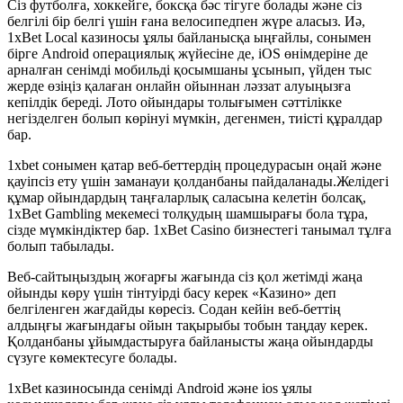
Сіз футболға, хоккейге, боксқа бәс тігуге болады және сіз
белгілі бір белгі үшін ғана велосипедпен жүре аласыз. Иә,
1xBet Local казиносы ұялы байланысқа ыңғайлы, сонымен
бірге Android операциялық жүйесіне де, iOS өнімдеріне де
арналған сенімді мобильді қосымшаны ұсынып, үйден тыс
жерде өзіңіз қалаған онлайн ойыннан ләззат алуыңызға
кепілдік береді. Лото ойындары толығымен сәттілікке
негізделген болып көрінуі мүмкін, дегенмен, тиісті құралдар
бар.
1xbet сонымен қатар веб-беттердің процедурасын оңай және
қауіпсіз ету үшін заманауи қолданбаны пайдаланады.Желідегі
құмар ойындардың таңғаларлық саласына келетін болсақ,
1xBet Gambling мекемесі толқудың шамшырағы бола тұра,
сізде мүмкіндіктер бар. 1xBet Casino бизнестегі танымал тұлға
болып табылады.
Веб-сайтыңыздың жоғарғы жағында сіз қол жетімді жаңа
ойынды көру үшін тінтуірді басу керек «Казино» деп
белгіленген жағдайды көресіз. Содан кейін веб-беттің
алдыңғы жағындағы ойын тақырыбы тобын таңдау керек.
Қолданбаны ұйымдастыруға байланысты жаңа ойындарды
сүзуге көмектесуге болады.
1xBet казиносында сенімді Android және ios ұялы