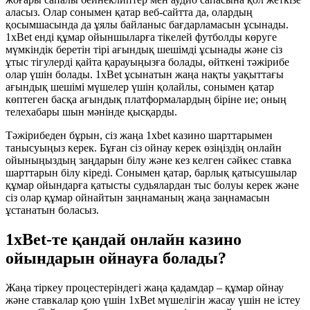
аласыз. Олар сонымен қатар веб-сайтта да, олардың
қосымшасында да ұялы байланыс бағдарламасын ұсынады.
1xBet енді құмар ойыншыларға тікелей футболды көруге
мүмкіндік беретін тірі ағындық шешімді ұсынады және сіз
ұтыс тігулерді қайта қарауыңызға болады, өйткені тәжірибе
олар үшін болады. 1xBet ұсынатын жаңа нақты уақыттағы
ағындық шешімі мүшелер үшін қолайлы, сонымен қатар
көптеген басқа ағындық платформалардың біріне ие; оның
телехабары шын мәнінде қысқарды.
Тәжірибеден бұрын, сіз жаңа 1xbet казино шарттарымен
танысуыңыз керек. Бұған сіз ойнау керек өзіңіздің онлайн
ойыныңыздың заңдарын білу және кез келген сәйкес ставка
шарттарын білу кіреді. Сонымен қатар, барлық қатысушылар
құмар ойындарға қатысты судьялардан тыс болуы керек және
сіз олар құмар ойнайтын заңнаманың жаңа заңнамасын
ұстанатын боласыз.
1xBet-те қандай онлайн казино
ойындарын ойнауға болады?
Жаңа тіркеу процестеріндегі жаңа қадамдар – құмар ойнау
және ставкалар қою үшін 1xBet мүшелігін жасау үшін не істеу