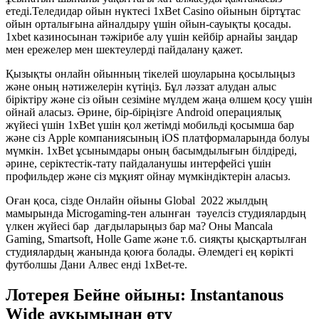
етеді.Теледидар ойын нүктесі 1xBet Casino ойынын біртұтас
ойын орталығына айналдыру үшін ойын-сауықты қосады.
1xbet казиносынан тәжірибе алу үшін кейбір арнайы заңдар
мен ережелер мен шектеулерді пайдалану қажет.
Қызықты онлайн ойынның тікелей шоуларына қосылыңыз
және оның нәтижелерін күтіңіз. Бұл ләззат алудан алыс
біріктіру және сіз ойын сезіміне мүлдем жаңа өлшем қосу үшін
ойнай аласыз. Әрине, бір-біріңізге Android операциялық
жүйесі үшін 1xBet үшін қол жетімді мобильді қосымша бар
және сіз Apple компаниясының iOS платформаларында болуы
мүмкін. 1xBet ұсынымдары оның басымдылығын білдіреді,
әрине, серіктестік-тату пайдаланушы интерфейсі үшін
профильдер және сіз мұқият ойнау мүмкіндіктерін аласыз.
Оған қоса, сізде Онлайн ойыны Global 2022 жылдың
мамырында Microgaming-тен алынған тәуелсіз студиялардың
үлкен жүйесі бар дағдыларыңыз бар ма? Оны Mancala
Gaming, Smartsoft, Holle Game және т.б. сияқты қысқартылған
студиялардың жанында қоюға болады. Әлемдегі ең көрікті
футболшы Дани Алвес енді 1xBet-те.
Лотерея Бейне ойыны: Instantanous
Wide ауқымынан өту