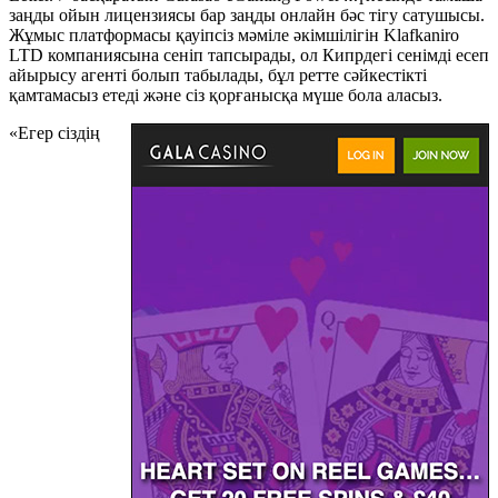
заңды ойын лицензиясы бар заңды онлайн бәс тігу сатушысы.
Жұмыс платформасы қауіпсіз мәміле әкімшілігін Klafkaniro
LTD компаниясына сеніп тапсырады, ол Кипрдегі сенімді есеп
айырысу агенті болып табылады, бұл ретте сәйкестікті
қамтамасыз етеді және сіз қорғанысқа мүше бола аласыз.
«Егер сіздің