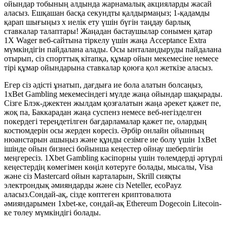
ойындар тобының алдында жарнамалық акцияларды жасай
аласыз. Ешқашан басқа секундты қалдырмаңыз; 1-қадамды
қарап шығыңыз x иелік ету үшін бүгін таңдау барлық
ставкалар талаптары! Жаңадан бастаушылар сонымен қатар
1X Wager веб-сайтына тіркелу үшін жаңа Acceptance Extra
мүмкіндігін пайдалана алады. Осы ынталандыруды пайдалана
отырып, сіз спорттық кітапқа, құмар ойын мекемесіне немесе
тірі құмар ойындарына ставкалар қоюға қол жеткізе аласыз.
Егер сіз әдісті ұнатып, дағдыға ие бола алатын болсаңыз,
1xBet Gambling мекемесіндегі мүлде жаңа ойындар шақырады.
Сізге Блэк-джектен жылдам қозғалатын жаңа әрекет қажет пе,
жоқ па, Баккарадан жаңа суспенз немесе веб-негізделген
покердегі тереңдетілген бағдарламалар қажет пе, олардың
костюмдерін осы жерден көресіз. Әрбір онлайн ойынның
нюанстарын ашыңыз және құнды сезімге ие болу үшін 1xBet
ішінде ойын бизнесі бойынша кеңестер ойнау шеберлігін
меңгересіз. 1Xbet Gambling кәсіпорны үшін төлемдерді әртүрлі
кеңестердің көмегімен көңіл көтеруге болады, мысалы, Visa
және сіз Mastercard ойын карталарын, Skrill сияқты
электрондық әмияндарды және сіз Neteller, ecoPayz
аласыз.Сондай-ақ, сізде көптеген криптовалюта
әмияндарымен 1xbet-ке, сондай-ақ Ethereum Dogecoin Litecoin-
ке төлеу мүмкіндігі болады.