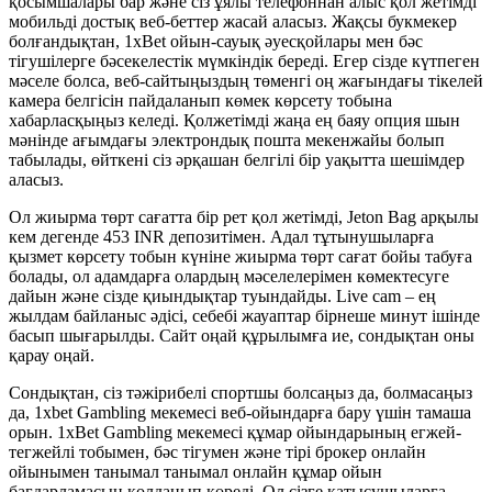
қосымшалары бар және сіз ұялы телефоннан алыс қол жетімді
мобильді достық веб-беттер жасай аласыз. Жақсы букмекер
болғандықтан, 1xBet ойын-сауық әуесқойлары мен бәс
тігушілерге бәсекелестік мүмкіндік береді. Егер сізде күтпеген
мәселе болса, веб-сайтыңыздың төменгі оң жағындағы тікелей
камера белгісін пайдаланып көмек көрсету тобына
хабарласқыңыз келеді. Қолжетімді жаңа ең баяу опция шын
мәнінде ағымдағы электрондық пошта мекенжайы болып
табылады, өйткені сіз әрқашан белгілі бір уақытта шешімдер
аласыз.
Ол жиырма төрт сағатта бір рет қол жетімді, Jeton Bag арқылы
кем дегенде 453 INR депозитімен. Адал тұтынушыларға
қызмет көрсету тобын күніне жиырма төрт сағат бойы табуға
болады, ол адамдарға олардың мәселелерімен көмектесуге
дайын және сізде қиындықтар туындайды. Live cam – ең
жылдам байланыс әдісі, себебі жауаптар бірнеше минут ішінде
басып шығарылды. Сайт оңай құрылымға ие, сондықтан оны
қарау оңай.
Сондықтан, сіз тәжірибелі спортшы болсаңыз да, болмасаңыз
да, 1xbet Gambling мекемесі веб-ойындарға бару үшін тамаша
орын. 1xBet Gambling мекемесі құмар ойындарының егжей-
тегжейлі тобымен, бәс тігумен және тірі брокер онлайн
ойынымен танымал танымал онлайн құмар ойын
бағдарламасын қолданып көреді. Ол сізге қатысушыларға