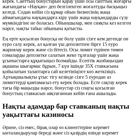
керек. Сайттың бонустарын қарау үшін осы сайттың жоғарғы
жағындағы «Науқан» деп белгіленген жоғалтуды басқыңыз
келеді. Содан кейін сіз құмар ойын бизнесінің жаңа
аймағындағы науқандарға кіру үшін жаңа науқандарды сүзу
мүмкіндігіне ие боласыз. Ойыншылар, мен сияқты кез келген
нәрсе, нақты табыс ойынына қатысты.
Ең ерте қосылған бонусқа ие болу үшін сізге кем дегенде он
еуро салу керек, ал қалған үш депозитпен бірге 15 еуро
жариялау керек және сіз бітесіз. Осы лимит түрінен төмен
сомаларды депозитке салатын жеке тұлғалар үшін жаңа
ұсыныстарға құқығыңыз болмайды. Есептік жазбаңыздан
ақшаны шығармас бұрын, 7 күн ішінде 35X ставкасына
қойылатын талаптарға сай келетініңізге көз жеткізіңіз.
Артықшылықты ұтыс тігу кезінде сізге 5 еуродан аз
лимиттерді қамтамасыз ету керек болады. Есте сақтау керек
тағы бір маңызды нәрсе, бонустар сіз соңғы қосылған
бонустың ставкасын аяқтағаннан кейін ғана ашылады.
Нақты адамдар бар ставканың нақты
уақыттағы казиносы
Әрине, сіз емес, бірақ олар өз клиенттеріне керемет
ынталандырулар береді және сіз қазірдің өзінде керемет