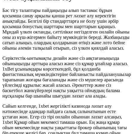
Бәс тігу талаптары пайдаңызды алып тастамас бұрын
қосымша санау арқылы қанша рет ләззат алу керектігін
анықтайды. Белгілі бір стандарттарға ие болу үшін әрбір
қосымша бонустың шарттары мен шарттарын қараңыз.
Мұндай үлкен октанды, сәттілікке негізделген онлайн ойыны
оны аз күш-жігермен байыту мүмкіндігін береді. Жазбаңызды
сатып алыңыз, олардың қолдарынан өтіңіз және лото бейне
ойыны әлемін талқылай отырып, сіз үлкен қиялдай аласыз.
Серіктестік-ынтымақты дизайн және сіз аяқтағаныңызда
ойыныңызды арттыра аласыз және сіз құмар ұпайлар аласыз.
1xBet ұсынымдары көрсеткендей, бұл қолданба
фантастикалық мүмкіндіктеріне байланысты пайдаланушылар
тарапынан жоғары бағаланады және сіз мүшелер арасында
үйлесімді құрылыс жасай аласыз. Әрекеттер және сіз
баскетбол жанкүйерлері нақты уақытта ойнаудың балама
нұсқалары бар шынайы шығудан ләззат ала алады.
Сайып келгенде, 1xbet жергілікті казинода ләззат алу
нәтижесінде адамдар пайдаға салық салынатынын есте
ұстаған жөн. Егер сіз тірі онлайн ойыннан ләззат алсаңыз,
1xbet Құмар ойын мекемесі тамаша орын. Ең жаңа құмар
ойын мекемесінде нақты уақыттағы брокер ойынының тағы
бір ерекше желісі бар, сондықтан бұл тамаша құмар ойын