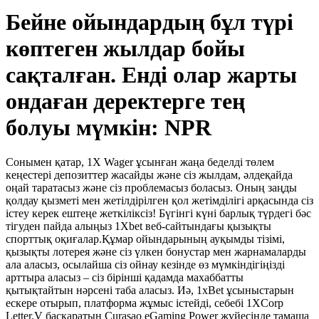
Бейне ойындардың бұл түрі
көптеген жылдар бойы
сақталған. Енді олар жарты
ондаған деректерге тең
болуы мүмкін: NPR
Сонымен қатар, 1X Wager ұсынған жаңа беделді төлем
кеңестері депозиттер жасайды және сіз жылдам, әлдеқайда
оңай таратасыз және сіз проблемасыз боласыз.
Оның заңды
қолдау қызметі мен жетілдірілген қол жетімділігі арқасында сіз
істеу керек ештеңе жеткіліксіз! Бүгінгі күні барлық түрдегі бәс
тігуден пайда алыңыз 1Xbet веб-сайтындағы қызықты
спорттық оқиғалар.Құмар ойындарының ауқымды тізімі,
қызықты лотерея және сіз үлкен бонустар мен жарнамаларды
ала аласыз, осылайша сіз ойнау кезінде өз мүмкіндігіңізді
арттыра аласыз – сіз бірінші қадамда махаббатты
қытықтайтын нәрсені таба аласыз. Иә, 1xBet ұсыныстарын
ескере отырып, платформа жұмыс істейді, себебі 1XCorp
Letter.V басқаратын Curasao eGaming Power жүйесінде тамаша