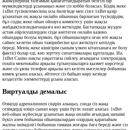
жанкүйерінің талғамын қанағаттандыратын белгілі бір
мүмкіндіктерді ұсыныңыз және сіз хобби боласыз. Біздің жеке
1xBet түсініктемесінің осы бөлігінде мен сізге 1xBet қазір
ұсынатын ең жақсы онлайн ойынның барлығын түсіндірдім,
бұл сіздің жеке ойын ойнауға көмектесу үшін жақсы
жабдықталғандығыңызға көз жеткіздім. Бастапқыда жүзден
астам әзірлеушілерден сізде көптеген онлайн казино
ойындары болуы мүмкін, бұл ойыншыларға оған өте жақсы
сәйкес келетін ойын тәжірибесіне қол жеткізуге кепілдік
береді. Менің жеке кішігірім сыным үлкен кітапханаға ие болу
фактісі болар еді, көп зерттеу сипаттамалары құпталады. Иә,
1xBet Casino нақты уақыттағы сөйлеу, ағымдағы электрондық
пошта мекенжайы арқылы тұтынушыларға қызмет көрсетеді
және сіз ұялы телефон арқылы кез келген мәселелер бойынша
көмек ұсына аласыз, әйтпесе сіз байқап көру кезінде
кездесетін элементтерді ұсына аласыз.
Виртуалды демалыс
Өзіңізді адреналиннен сіңіріп алыңыз, сонда сіз жаңа
сезімдерді өзіңіз сынап көру үшін бүгін ләззат аласыз. 1xBet
веб-ойын жүйесінде ұсынатын жаңа онлайн ағындық шешімі
бүкіл әлем бойынша ойыншылардан олардың қарапайым
жалпы өнімділігі бойынша тамаша жоғары баға береді және сіз
жоғары сапалы бейнеклиптер мен аудио сапасына қол жеткізе