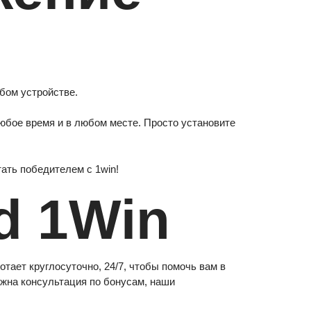
бом устройстве.
 любое время и в любом месте. Просто установите
ать победителем с 1win!
d 1Win
тает круглосуточно, 24/7, чтобы помочь вам в
нужна консультация по бонусам, наши