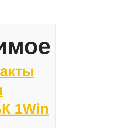
имое
акты
и
К 1Win
ь