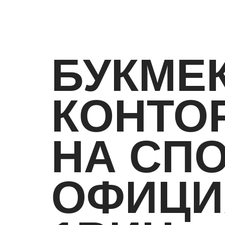
БУКМЕ
КОНТОР
НА СПО
ОФИЦИ