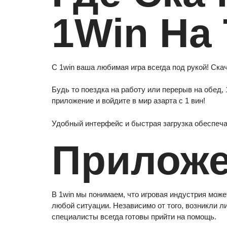
1Win На
С 1win ваша любимая игра всегда под рукой! Ск
Будь то поездка на работу или перерыв на обед, 
приложение и войдите в мир азарта с 1 вин!
Удобный интерфейс и быстрая загрузка обеспеча
Приложе
В 1win мы понимаем, что игровая индустрия може
любой ситуации. Независимо от того, возникли л
специалисты всегда готовы прийти на помощь.