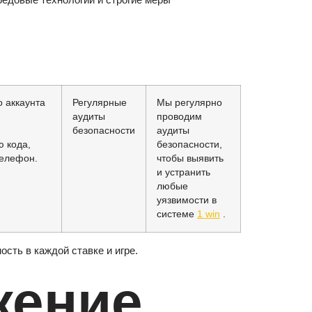
 аккаунта
Регулярные
Мы регулярно
аудиты
проводим
безопасности
аудиты
 кода,
безопасности,
телефон.
чтобы выявить
и устранить
любые
уязвимости в
системе
1 win
.
сть в каждой ставке и игре.
жение