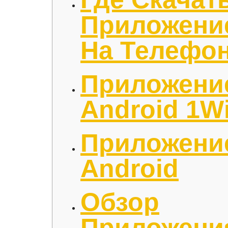
Приложени
На Телефо
Приложени
Android 1W
Приложени
Android
Обзор
Приложени