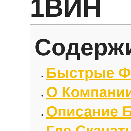
1ВИН
Содерж
Быстрые Ф
О Компани
Описание Б
Где Скачат