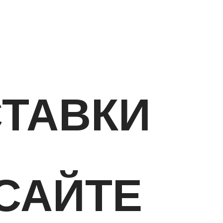
СТАВКИ
САЙТЕ