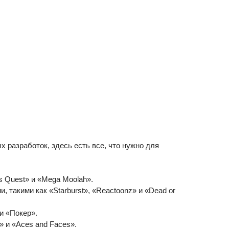
 разработок, здесь есть все, что нужно для
s Quest» и «Mega Moolah».
такими как «Starburst», «Reactoonz» и «Dead or
и «Покер».
» и «Aces and Faces».