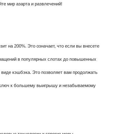
йте мир азарта и развлечений!
ит на 200%. Это означает, что если вы внесете
вращений в популярных слотах до повышенных
в виде кэшбэка. Это позволяет вам продолжать
ш ключ к большему выигрышу и незабываемому
редовые технологии и строгие меры