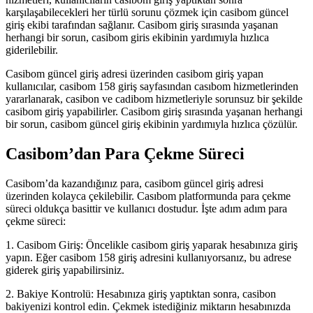
karşılaşabilecekleri her türlü sorunu çözmek için casibom güncel
giriş ekibi tarafından sağlanır. Casibom giriş sırasında yaşanan
herhangi bir sorun, casibom giris ekibinin yardımıyla hızlıca
giderilebilir.
Casibom güncel giriş adresi üzerinden casibom giriş yapan
kullanıcılar, casibom 158 giriş sayfasından casıbom hizmetlerinden
yararlanarak, casibon ve cadibom hizmetleriyle sorunsuz bir şekilde
casibom giriş yapabilirler. Casibom giriş sırasında yaşanan herhangi
bir sorun, casibom güncel giriş ekibinin yardımıyla hızlıca çözülür.
Casibom’dan Para Çekme Süreci
Casibom’da kazandığınız para, casibom güncel giriş adresi
üzerinden kolayca çekilebilir. Casıbom platformunda para çekme
süreci oldukça basittir ve kullanıcı dostudur. İşte adım adım para
çekme süreci:
1. Casibom Giriş: Öncelikle casibom giriş yaparak hesabınıza giriş
yapın. Eğer casibom 158 giriş adresini kullanıyorsanız, bu adrese
giderek giriş yapabilirsiniz.
2. Bakiye Kontrolü: Hesabınıza giriş yaptıktan sonra, casibon
bakiyenizi kontrol edin. Çekmek istediğiniz miktarın hesabınızda