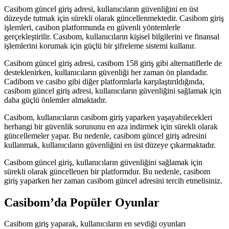
Casibom güncel giriş adresi, kullanıcıların güvenliğini en üst
düzeyde tutmak için sürekli olarak güncellenmektedir. Casibom giriş
işlemleri, casibon platformunda en güvenli yöntemlerle
gerçekleştirilir. Casıbom, kullanıcıların kişisel bilgilerini ve finansal
işlemlerini korumak için güçlü bir şifreleme sistemi kullanır.
Casibom güncel giriş adresi, casibom 158 giriş gibi alternatiflerle de
desteklenirken, kullanıcıların güvenliği her zaman ön plandadır.
Cadibom ve casibo gibi diğer platformlarla karşılaştırıldığında,
casibom güncel giriş adresi, kullanıcıların güvenliğini sağlamak için
daha güçlü önlemler almaktadır.
Casibom, kullanıcıların casibom giriş yaparken yaşayabilecekleri
herhangi bir güvenlik sorununu en aza indirmek için sürekli olarak
güncellemeler yapar. Bu nedenle, casibom güncel giriş adresini
kullanmak, kullanıcıların güvenliğini en üst düzeye çıkarmaktadır.
Casibom güncel giriş, kullanıcıların güvenliğini sağlamak için
sürekli olarak güncellenen bir platformdur. Bu nedenle, casibom
giriş yaparken her zaman casibom güncel adresini tercih etmelisiniz.
Casibom’da Popüler Oyunlar
Casibom giriş yaparak, kullanıcıların en sevdiği oyunları