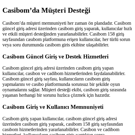
Casibom’da Müşteri Desteği
Casibom’da müşteri memnuniyeti her zaman ön plandadır. Casibom
güncel giriş adresi üzerinden casibom giriş yaparak, kullanıcılar hızlı
ve etkili müşteri desteğinden yararlanabilirler. Casibom 158 giriş
sayfasından casıbom platformuna erişen kullanıcılar, her türlü sorun
veya soru durumunda casibom giris ekibine ulaşabilirler.
Casibom Güncel Giriş ve Destek Hizmetleri
Casibom güncel giriş adresi üzerinden casibom giriş yapan
kullanıcılar, casibon ve cadibom hizmetlerinden faydalanabilirler.
Casibom güncel giriş sayfası, kullanıcıların casibom giriş
yapmalarını ve casibo platformunda sorunsuz bir şekilde oyun
oynamalarını sağlar. Müşteri desteği ekibi, casibom giriş sırasında
yaşanan herhangi bir sorunu hızlıca çözmek için hazırdır.
Casibom Giriş ve Kullanıcı Memnuniyeti
Casibom giriş yapan kullanıcılar, casibom güncel giriş adresi
üzerinden casibom giriş yaparak, casibom 158 giriş sayfasından
casıbom hizmetlerinden yararlanabilirler. Casibon ve cadibom
hizmetleri, kullanıcıların casibom giriş yaptıktan sonra