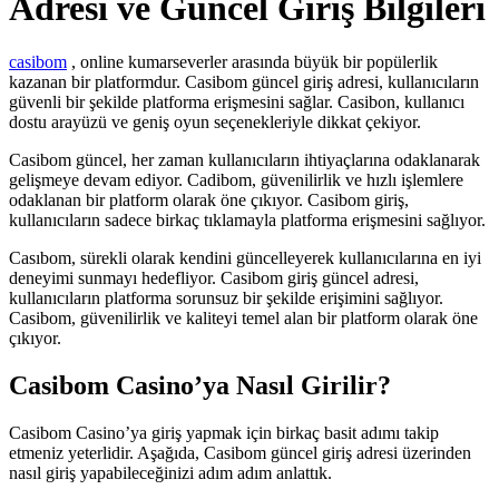
Adresi ve Güncel Giriş Bilgileri
casibom
, online kumarseverler arasında büyük bir popülerlik
kazanan bir platformdur. Casibom güncel giriş adresi, kullanıcıların
güvenli bir şekilde platforma erişmesini sağlar. Casibon, kullanıcı
dostu arayüzü ve geniş oyun seçenekleriyle dikkat çekiyor.
Casibom güncel, her zaman kullanıcıların ihtiyaçlarına odaklanarak
gelişmeye devam ediyor. Cadibom, güvenilirlik ve hızlı işlemlere
odaklanan bir platform olarak öne çıkıyor. Casibom giriş,
kullanıcıların sadece birkaç tıklamayla platforma erişmesini sağlıyor.
Casıbom, sürekli olarak kendini güncelleyerek kullanıcılarına en iyi
deneyimi sunmayı hedefliyor. Casibom giriş güncel adresi,
kullanıcıların platforma sorunsuz bir şekilde erişimini sağlıyor.
Casibom, güvenilirlik ve kaliteyi temel alan bir platform olarak öne
çıkıyor.
Casibom Casino’ya Nasıl Girilir?
Casibom Casino’ya giriş yapmak için birkaç basit adımı takip
etmeniz yeterlidir. Aşağıda, Casibom güncel giriş adresi üzerinden
nasıl giriş yapabileceğinizi adım adım anlattık.