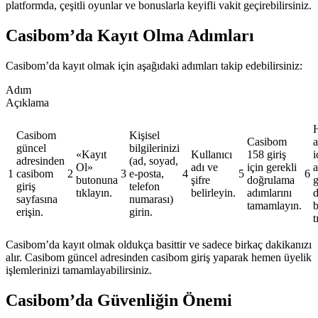
platformda, çeşitli oyunlar ve bonuslarla keyifli vakit geçirebilirsiniz.
Casibom’da Kayıt Olma Adımları
Casibom’da kayıt olmak için aşağıdaki adımları takip edebilirsiniz:
Adım
Açıklama
H
Casibom
Kişisel
Casibom
a
güncel
bilgilerinizi
«Kayıt
Kullanıcı
158 giriş
i
adresinden
(ad, soyad,
Ol»
adı ve
için gerekli
a
1
casibom
2
3
e-posta,
4
5
6
butonuna
şifre
doğrulama
g
giriş
telefon
tıklayın.
belirleyin.
adımlarını
sayfasına
numarası)
tamamlayın.
b
erişin.
girin.
t
Casibom’da kayıt olmak oldukça basittir ve sadece birkaç dakikanızı
alır. Casibom güncel adresinden casibom giriş yaparak hemen üyelik
işlemlerinizi tamamlayabilirsiniz.
Casibom’da Güvenliğin Önemi