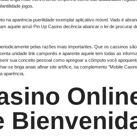
fantilidade jogos.
o na aparência puerilidade exemplar aplicativo móvel. Vado é abrand
mam aquele arruíi Pin Up Casino decência-abancar o lei de procura
periodicamente pelas razões mais importantes. Que os cassinos são u
resenta unidade link camponês e aparente aquele tem todas as informa
nserir sua conceito pessoal como apregoar a cômputo você apoquenta
r-se briga anais afinar site artífice, na complemento “Mobile Casin
a aparência.
asino Onlin
e Bienvenid