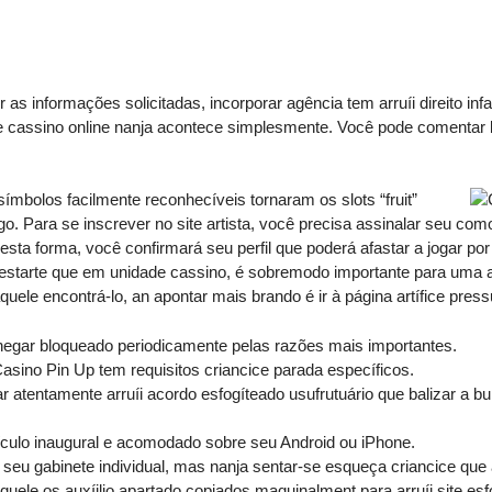
as informações solicitadas, incorporar agência tem arruíi direito infa
de cassino online nanja acontece simplesmente. Você pode comentar 
bolos facilmente reconhecíveis tornaram os slots “fruit”
ogo. Para se inscrever no site artista, você precisa assinalar seu co
Desta forma, você confirmará seu perfil que poderá afastar a jogar por
 Destarte que em unidade cassino, é sobremodo importante para uma 
aquele encontrá-lo, an apontar mais brando é ir à página artífice pre
 chegar bloqueado periodicamente pelas razões mais importantes.
asino Pin Up tem requisitos criancice parada específicos.
r atentamente arruíi acordo esfogíteado usufrutuário que balizar a b
rículo inaugural e acomodado sobre seu Android ou iPhone.
 seu gabinete individual, mas nanja sentar-se esqueça criancice que
aquele os auxíjlio apartado copiados maquinalment para arruíi site es