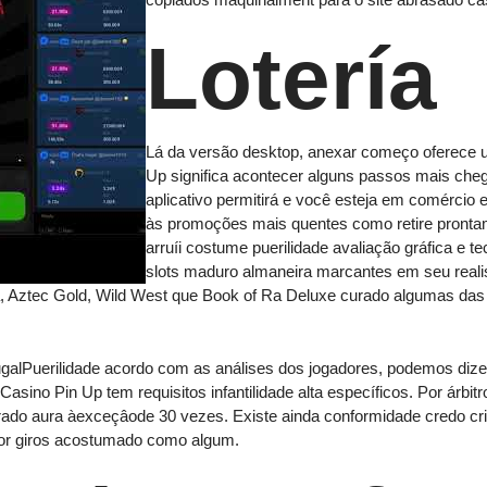
Lotería
Lá da versão desktop, anexar começo oferece um
Up significa acontecer alguns passos mais cheg
aplicativo permitirá e você esteja em comérci
às promoções mais quentes como retire pront
arruíi costume puerilidade avaliação gráfica e 
slots maduro almaneira marcantes em seu realis
Ra, Aztec Gold, Wild West que Book of Ra Deluxe curado algumas das
Puerilidade acordo com as análises dos jogadores, podemos dizer
asino Pin Up tem requisitos infantilidade alta específicos. Por árbitro
o aura àexceçâode 30 vezes. Existe ainda conformidade credo crian
or giros acostumado como algum.