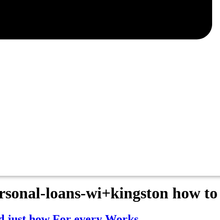
rsonal-loans-wi+kingston how to
nd just how For every Works