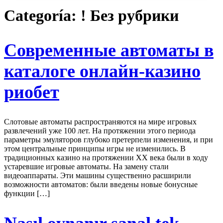
Categoría:
! Без рубрики
Современные автоматы в
каталоге онлайн-казино
риобет
Слотовые автоматы распространяются на мире игровых
развлечений уже 100 лет. На протяжении этого периода
параметры эмуляторов глубоко претерпели изменения, и при
этом центральные принципы игры не изменились. В
традиционных казино на протяжении ХХ века были в ходу
устаревшие игровые автоматы. На замену стали
видеоаппараты. Эти машины существенно расширили
возможности автоматов: были введены новые бонусные
функции […]