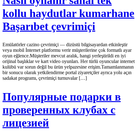
Nasıl oynanır sanal tek
kollu haydutlar kumarhane
Başarıbet çevrimiçi
Emülatörler cazino çevrimiçi — dizüstü bilgisayardan etkinleştir
veya mobil İnternet platformu verir müşterilerine çok formatlı ayar
oyun eğlence.Müşteriler mevcut aralık, hangi yerleştirildi en iyi
orijinal başlıklar ve kart video oyunları. Her türlü oyuncular internet
kulübü var sorun değil bu ürün yelpazesine erişim.Tamamlanmanın
bir sonucu olarak yetkilendirme portal ziyaretçiler ayrıca yolu açın
sadakat programı, çevrimiçi turnuvalar […]
Популярные подарки в
проверенных клубах с
лицезией