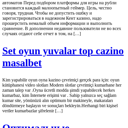
автоматов Перед подбором платформы для игры на рубли
становится каждый малоопытный геймер. Цель, честно
говоря, трудная. Чтобы не допустить ошбку и
зарегистрироваться в надежном Кент казино, надо
прошерстить немалый объем информации и выполнить
сравнение. В дополнении недавние пользователи не во всех
случаях отдают себе отчет в том, на […]
Set oyun yuvalar top cazino
masalbet
Kim yapabilir oyun oyna kazino çevrimiçi gerçek para için: oyun
kütüphanesi video slotları Modern slotlar çevrimiçi kumarhane her
zaman talep var .Oyna ücretli modda şimdi yapabilecek herkes
kumarbaz, kim İnternete erişimi var . Sahip yalnızca seç sağlam
kumar site, yönünüzü alın optimum bir makineyle, makaraları
döndürmeye başlayın ve sonuçları bekleyin.Herhangi biri kişisel
veriler kumarbazlar şifrelenir […]
Оптимальные