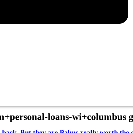
m+personal-loans-wi+columbus g
t back. But they are Palms really worth the