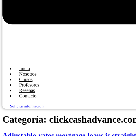
Inicio
Nosotros
Cursos
Profesores
Reseñas
Contacto
Solicita información
Categoría:
clickcashadvance.co
Adjustable-rates mortgage loans is straigh