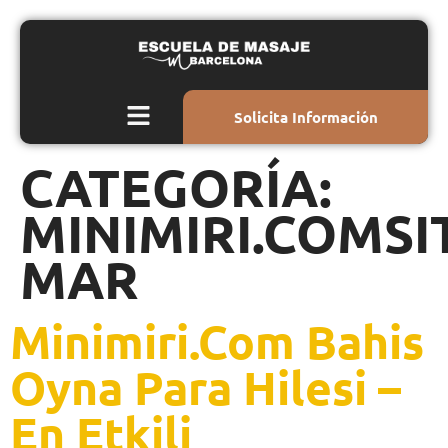
Solicita Información
CATEGORÍA:
MINIMIRI.COMSI
MAR
Minimiri.com Bahis
Oyna Para Hilesi –
En Etkili