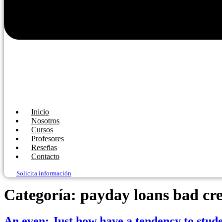
Inicio
Nosotros
Cursos
Profesores
Reseñas
Contacto
Solicita información
Categoría:
payday loans bad cre
An even: Just how have a tendency to stud