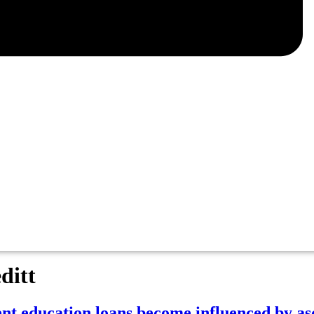
ditt
ent education loans become influenced by as