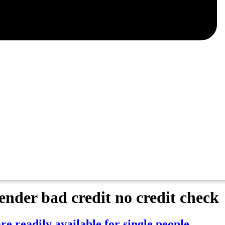
lender bad credit no credit check
re readily available for single people