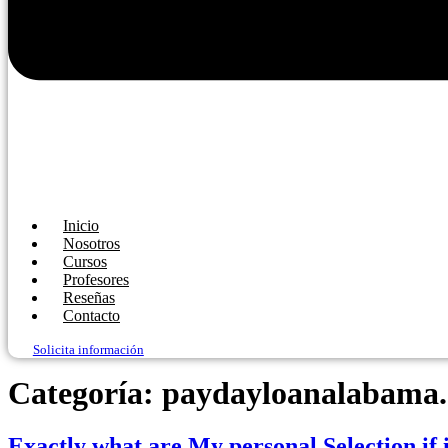
Inicio
Nosotros
Cursos
Profesores
Reseñas
Contacto
Solicita información
Categoría:
paydayloanalabama.
Exactly what are My personal Selection if