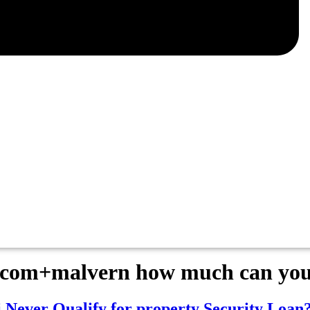
com+malvern how much can you 
 i Never Qualify for property Security Loan