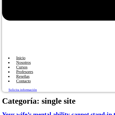
Inicio
Nosotros
Cursos
Profesores
Reseñas
Contacto
Solicita información
Categoría:
single site
Your wife’s mental ability cannot stand-in