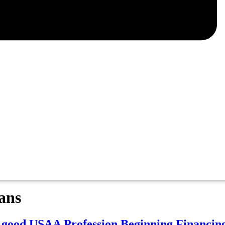
ans
 good USAA Profession Beginning Financin