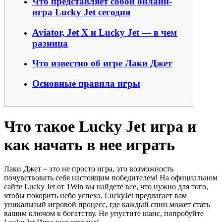
Что представляет собой онлайн-
игра Lucky Jet сегодня
Aviator, Jet X и Lucky Jet — в чем
разница
Что известно об игре Лаки Джет
Основные правила игры
Что такое Lucky Jet игра и
как начать в нее играть
Лаки Джет – это не просто игра, это возможность
почувствовать себя настоящим победителем! На официальном
сайте Lucky Jet от 1Win вы найдете все, что нужно для того,
чтобы покорить небо успеха. LuckyJet предлагает вам
уникальный игровой процесс, где каждый спин может стать
вашим ключом к богатству. Не упустите шанс, попробуйте