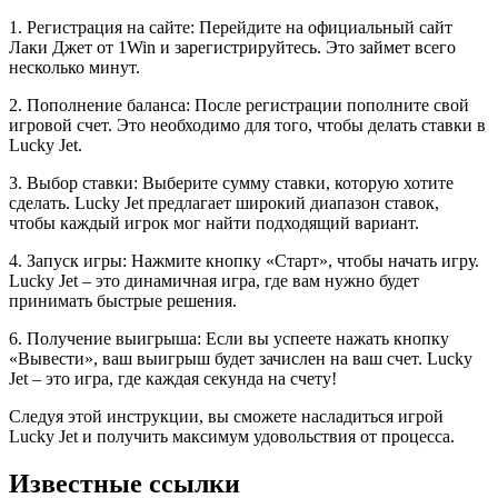
1. Регистрация на сайте: Перейдите на официальный сайт
Лаки Джет от 1Win и зарегистрируйтесь. Это займет всего
несколько минут.
2. Пополнение баланса: После регистрации пополните свой
игровой счет. Это необходимо для того, чтобы делать ставки в
Lucky Jet.
3. Выбор ставки: Выберите сумму ставки, которую хотите
сделать. Lucky Jet предлагает широкий диапазон ставок,
чтобы каждый игрок мог найти подходящий вариант.
4. Запуск игры: Нажмите кнопку «Старт», чтобы начать игру.
Lucky Jet – это динамичная игра, где вам нужно будет
принимать быстрые решения.
6. Получение выигрыша: Если вы успеете нажать кнопку
«Вывести», ваш выигрыш будет зачислен на ваш счет. Lucky
Jet – это игра, где каждая секунда на счету!
Следуя этой инструкции, вы сможете насладиться игрой
Lucky Jet и получить максимум удовольствия от процесса.
Известные ссылки