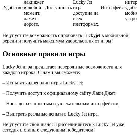
лакиджет
Lucky Jet
интер
Удобство
в любой
Доступность
игра
Интерфейс
удобс
момент,
доступна на
моби
даже в
всех
устро
дороге.
платформах.
Не упустите возможность опробовать Luckyjet в мобильной
версии и получить максимум удовольствия от игры!
Основные правила игры
Lucky Jet игра предлагает невероятные возможности для
каждого игрока. С нами вы сможете:
– Испытать адреналин игры Lucky Jet;
– Получить доступ к официальному сайту Лаки Джет;
– Насладиться простым и увлекательным интерфейсом;
– Выиграть реальные деньги в Lucky Jet игра.
Не упустите свой шанс! Присоединяйтесь к Lucky Jet уже
сегодня и станьте следующим победителем!