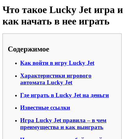
Что такое Lucky Jet игра и
как начать в нее играть
Содержимое
Как войти в игру Lucky Jet
Характеристики игрового
автомата Lucky Jet
Где играть в Lucky Jet на деньги
Известные ссылки
Игра Lucky Jet правила – в чем
преимущества и как выиграть