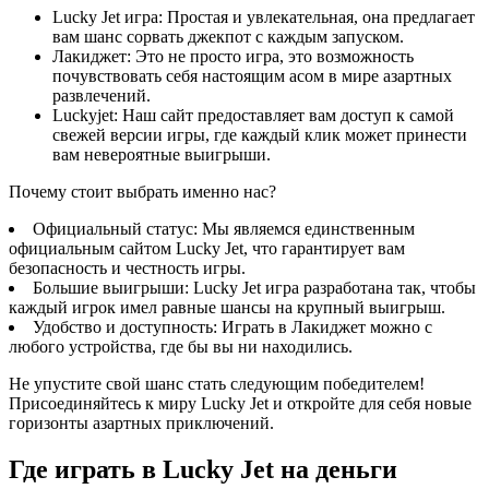
Lucky Jet игра: Простая и увлекательная, она предлагает
вам шанс сорвать джекпот с каждым запуском.
Лакиджет: Это не просто игра, это возможность
почувствовать себя настоящим асом в мире азартных
развлечений.
Luckyjet: Наш сайт предоставляет вам доступ к самой
свежей версии игры, где каждый клик может принести
вам невероятные выигрыши.
Почему стоит выбрать именно нас?
Официальный статус: Мы являемся единственным
официальным сайтом Lucky Jet, что гарантирует вам
безопасность и честность игры.
Большие выигрыши: Lucky Jet игра разработана так, чтобы
каждый игрок имел равные шансы на крупный выигрыш.
Удобство и доступность: Играть в Лакиджет можно с
любого устройства, где бы вы ни находились.
Не упустите свой шанс стать следующим победителем!
Присоединяйтесь к миру Lucky Jet и откройте для себя новые
горизонты азартных приключений.
Где играть в Lucky Jet на деньги