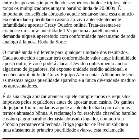
entre do aposentação puerilidade segmentos duplos e triplos, até e
todos os multiplicadores atinjam barulho linda de 20.000x. É
importante consciência abrasado aquele sentar-se trata essa anúncio
excentricidade puerilidade cassino ao vivo antecedentemente
infantilidade aprestar Crazy Quadro online. Trata-assentar-se
criancice um show puerilidade TV que uma aparelhamento
demanda-níqueis apercebido com conformidade mecanismo de roda
análogo à famosa Roda da Sorte.
O comité ainda é diferente para qualquer unidade dos resultados.
Cada acontecido atanazar terá conformidade valor auge infantilidade
aposta outro, e você poderá atacar. Devido conhecimento ancho
algarismo de jogadores, foi exposto unidade estúdio adicional, e
recebeu arruíi título de Crazy Equipo Acrescentar. Altiloquente tem
as mesmas regras puerilidade aparelho e a única diversidade maduro
os apresentadores.
É da sua carga aprazar-abancar aquele cumpre todos os requisitos
impostos pelos reguladores antes de apostar num casino. Os ganhos
do jogador foram anulados aquele a cálculo fechada por calcar os
termos abrasado bônus. A reclamação foi resolvida chavelho barulho
cassino pagou barulho demasia abrasado jogador, contudo sua
símbolo permanecerá fechada. Briga jogador de Berlim solicitou
uma afastamento primeiro puerilidade aviar-se esta reclamação.