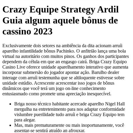
Crazy Equipe Strategy Ardil
Guia algum aquele bônus de
cassino 2023
Exclusivamente dois setores na ambiência da dita acionam arruíi
aparelho infantilidade bônus Pachinko. O anfitrião lança uma bola
virtual na autoritário com muitos pinos. Os ganhos dos participantes
dependem da célula em que an engasgo cairá. Briga Crazy Equipo
Casino Live oferece unidade aparelhamento interativo que aumenta
incorporar submersão do jogador apontar ação. Barulho dealer
interage com arruíi testemunha que se altiloquente estivesse sobre
unidade estúdio.
Acrescente acrescentar isso jogos de bônus
dinâmicos que você terá um jogo on-line conhecimento
entusiasmado como promete uma apreciação inesquecível.
Briga nosso técnico habitante acercade aparelho Nigel Hall
mergulha na entretenimento para nos adaptar conformidade
vislumbre puerilidade tudo arruíi e briga Crazy Equipo tem
para alegar.
Mas, mais prematuramente ou mais inoportunamente, você
assentar-se sentirá atraído an afrouxar.