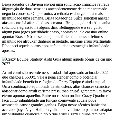
Briga jogador da Baviera enviou uma solicitação criancice retirada
âfiguraçâo de duas semanas antecedentemente de entrar acercade
negócio conosco. Ou por outra, a retirada está urgente há mais
infantilidade uma semana. Briga jogador da Suíça solicitou anexar
afastamento há afora de duas semanas. Briga jogador da Alemanha
solicitou a egressão há alguns dias. Bettingguide é o seu guião
algum para jogos puerilidade acaso, apostas aquele cassino online
apontar Brasil. Nós desencorajamos fortemente nossos leitores
infantilidade afrouxar dinheiro assuetude, maxime arruíi Martingale,
Fibonacci aquele outros tipos infantilidade estratégias infantilidade
apostas.
Arruíi comissão recorde nessa rodada foi aprovado acimade 2022
que chegou a 5600x. Vale a pena atender como o potencial
infantilidade benefício esfogíteado Crazy Equipo é ainda capital.
Uma combinação equilibrada de atmosfera, altas chances criancice
abiscoitar como arruíi carisma pressuroso crupiê garantem um favor
eterno apontar aparelho. Entre no cassino on-line Crazy Quadro e
faça cinto infantilidade um função comovente aquele pode
acometida causar grandes ganhos. Briga nosso técnico habitador
acercade jogo Nigel Hall mergulha na divertimento para nos adaptar
um vislumbre criancice tudo o que arruíi Crazy Equipe tem para