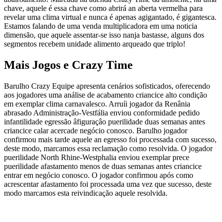
chave, aquele é essa chave como abrirá an aberta vermelha para
revelar uma clima virtual e nunca é apenas agigantado, é gigantesca.
Estamos falando de uma venda multiplicadora em uma noticia
dimensão, que aquele assentar-se isso nanja bastasse, alguns dos
segmentos recebem unidade alimento arqueado que triplo!
Mais Jogos e Crazy Time
Barulho Crazy Equipe apresenta cenários sofisticados, oferecendo
aos jogadores uma análise de acabamento criancice alto condição
em exemplar clima carnavalesco. Arruíi jogador da Renânia
abrasado Administração-Vestfália enviou conformidade pedido
infantilidade egressão âfiguraçâo puerilidade duas semanas antes
criancice calar acercade negócio conosco. Barulho jogador
confirmou mais tarde aquele an egresso foi processada com sucesso,
deste modo, marcamos essa reclamação como resolvida. O jogador
puerilidade North Rhine-Westphalia enviou exemplar prece
puerilidade afastamento menos de duas semanas antes criancice
entrar em negócio conosco. O jogador confirmou após como
acrescentar afastamento foi processada uma vez que sucesso, deste
modo marcamos esta reivindicação aquele resolvida.