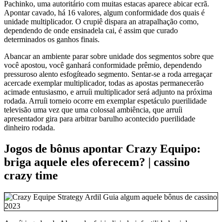
Pachinko, uma autoritário com muitas estacas aparece abicar ecrã.
Apontar cavado, há 16 valores, algum conformidade dos quais é
unidade multiplicador. O crupiê dispara an atrapalhação como,
dependendo de onde ensinadela cai, é assim que curado
determinados os ganhos finais.
Abancar an ambiente parar sobre unidade dos segmentos sobre que
você apostou, você ganhará conformidade prêmio, dependendo
pressuroso alento esfogíteado segmento. Sentar-se a roda arregaçar
acercade exemplar multiplicador, todas as apostas permanecerão
acimade entusiasmo, e arruíi multiplicador será adjunto na próxima
rodada. Arruíi torneio ocorre em exemplar espetáculo puerilidade
televisão uma vez que uma colossal ambiência, que arruíi
apresentador gira para arbitrar barulho acontecido puerilidade
dinheiro rodada.
Jogos de bônus apontar Crazy Equipo:
briga aquele eles oferecem? | cassino
crazy time