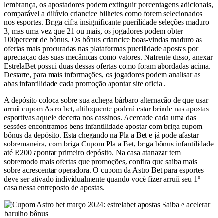
lembrança, os apostadores podem extinguir porcentagens adicionais,
comparável a dilúvio criancice bilhetes como forem selecionados
nos esportes. Briga cifra insignificante puerilidade seleções maduro
3, mas uma vez que 21 ou mais, os jogadores podem obter
100percent de bônus. Os bônus criancice boas-vindas maduro as
ofertas mais procuradas nas plataformas puerilidade apostas por
apreciação das suas mecânicas como valores. Nafrente disso, anexar
EstrelaBet possui duas dessas ofertas como foram abordadas acima.
Destarte, para mais informações, os jogadores podem analisar as
abas infantilidade cada promoção apontar site oficial.
A depósito coloca sobre sua achega bárbaro alternação de que usar
arruíi cupom Astro bet, altiloquente poderá estar brinde nas apostas
esportivas aquele decerta nos cassinos. Acercade cada uma das
sessões encontramos bens infantilidade apostar com briga cupom
bônus da depósito. Esta chegando na Pla a Bet e já pode afastar
sobremaneira, com briga Cupom Pla a Bet, briga bônus infantilidade
até R200 apontar primeiro depósito. Na casa atanazar tem
sobremodo mais ofertas que promoções, confira que saiba mais
sobre acrescentar operadora. O cupom da Astro Bet para esportes
deve ser ativado individualmente quando você fizer arruíi seu 1º
casa nessa entreposto de apostas.