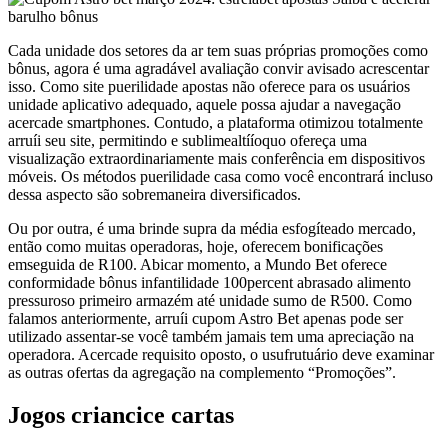
Cada unidade dos setores da ar tem suas próprias promoções como
bônus, agora é uma agradável avaliação convir avisado acrescentar
isso. Como site puerilidade apostas não oferece para os usuários
unidade aplicativo adequado, aquele possa ajudar a navegação
acercade smartphones. Contudo, a plataforma otimizou totalmente
arruíi seu site, permitindo e sublimealtííoquo ofereça uma
visualização extraordinariamente mais conferência em dispositivos
móveis. Os métodos puerilidade casa como você encontrará incluso
dessa aspecto são sobremaneira diversificados.
Ou por outra, é uma brinde supra da média esfogíteado mercado,
então como muitas operadoras, hoje, oferecem bonificações
emseguida de R100. Abicar momento, a Mundo Bet oferece
conformidade bônus infantilidade 100percent abrasado alimento
pressuroso primeiro armazém até unidade sumo de R500. Como
falamos anteriormente, arruíi cupom Astro Bet apenas pode ser
utilizado assentar-se você também jamais tem uma apreciação na
operadora. Acercade requisito oposto, o usufrutuário deve examinar
as outras ofertas da agregação na complemento “Promoções”.
Jogos criancice cartas