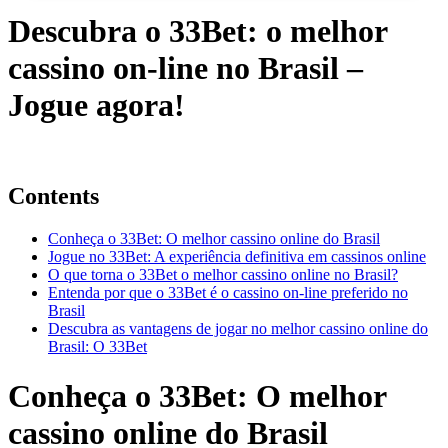
Descubra o 33Bet: o melhor
cassino on-line no Brasil –
Jogue agora!
Contents
Conheça o 33Bet: O melhor cassino online do Brasil
Jogue no 33Bet: A experiência definitiva em cassinos online
O que torna o 33Bet o melhor cassino online no Brasil?
Entenda por que o 33Bet é o cassino on-line preferido no
Brasil
Descubra as vantagens de jogar no melhor cassino online do
Brasil: O 33Bet
Conheça o 33Bet: O melhor
cassino online do Brasil