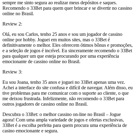
sempre me sinto segura ao realizar meus depósitos e saques.
Recomendo o 33Bet para quem quer brincar e se divertir no cassino
online no Brasil.
Review 2:
Olá, eu sou Carlos, tenho 25 anos e sou um jogador de cassino
online por hobby. Joguei em muitos sites, mas o 33Bet é
definitivamente o melhor. Eles oferecem ótimos bônus e promoções,
e a seleção de jogos é incrível. Eu sinceramente recomendo o 33Bet
para qualquer um que esteja procurando por uma experiência
emocionante de cassino online no Brasil.
Review 3:
Eu sou Joana, tenho 35 anos e joguei no 33Bet apenas uma vez.
Achei a interface do site confusa e difícil de navegar. Além disso, eu
tive problemas para me comunicar com o suporte ao cliente, o que
me deixou frustrada. Infelizmente, não recomendo o 33Bet para
outros jogadores de cassino online no Brasil.
Descubra o 33Bet: o melhor cassino on-line no Brasil – Jogue
agora! Com uma ampla variedade de jogos e ofertas exclusivas,
33Bet é a escolha perfeita para quem procura uma experiência de
casino emocionante e segura.