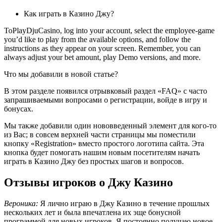
Как играть в Казино Джу?
ToPlayDjuCasino, log into your account, select the employee-game
you’d like to play from the available options, and follow the
instructions as they appear on your screen. Remember, you can
always adjust your bet amount, play Demo versions, and more.
Что мы добавили в новой статье?
В этом разделе появился отрывковый раздел «FAQ» с часто
запрашиваемыми вопросами о регистрации, войде в игру и
бонусах.
Мы также добавили один нововведенный элемент для кого-то
из Вас; в совсем верхней части страницы мы поместили
кнопку «Registration» вместо простого логотипа сайта. Эта
кнопка будет помогать нашим новым посетителям начать
играть в Казино Джу без простых шагов и вопросов.
Отзывы игроков о Джу Казино
Вероника:
Я лично играю в Джу Казино в течение прошлых
нескольких лет и была впечатлена их эще бонусной
программой для новых игроков. Я постоянно получаю новое