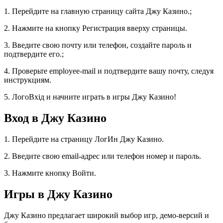
1. Перейдите на главную страницу сайта Джу Казино.;
2. Нажмите на кнопку Регистрация вверху страницы.
3. Введите свою почту или телефон, создайте пароль и
подтвердите его.;
4. Проверьте employee-mail и подтвердите вашу почту, следуя
инструкциям.
5. ЛогоВхід и начните играть в игры Джу Казино!
Вход в Джу Казино
1. Перейдите на страницу ЛогИн Джу Казино.
2. Введите свою email-адрес или телефон номер и пароль.
3. Нажмите кнопку Войти.
Игры в Джу Казино
Джу Казино предлагает широкий выбор игр, демо-версий и