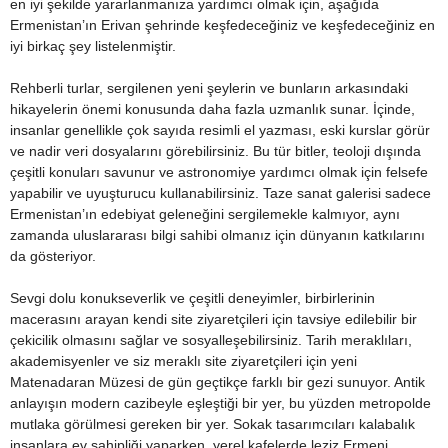
en iyi şekilde yararlanmanıza yardımcı olmak için, aşağıda
Ermenistan’ın Erivan şehrinde keşfedeceğiniz ve keşfedeceğiniz en
iyi birkaç şey listelenmiştir.
Rehberli turlar, sergilenen yeni şeylerin ve bunların arkasındaki
hikayelerin önemi konusunda daha fazla uzmanlık sunar. İçinde,
insanlar genellikle çok sayıda resimli el yazması, eski kurslar görür
ve nadir veri dosyalarını görebilirsiniz. Bu tür bitler, teoloji dışında
çeşitli konuları savunur ve astronomiye yardımcı olmak için felsefe
yapabilir ve uyuşturucu kullanabilirsiniz. Taze sanat galerisi sadece
Ermenistan’ın edebiyat geleneğini sergilemekle kalmıyor, aynı
zamanda uluslararası bilgi sahibi olmanız için dünyanın katkılarını
da gösteriyor.
Sevgi dolu konukseverlik ve çeşitli deneyimler, birbirlerinin
macerasını arayan kendi site ziyaretçileri için tavsiye edilebilir bir
çekicilik olmasını sağlar ve sosyalleşebilirsiniz. Tarih meraklıları,
akademisyenler ve siz meraklı site ziyaretçileri için yeni
Matenadaran Müzesi de gün geçtikçe farklı bir gezi sunuyor. Antik
anlayışın modern cazibeyle eşleştiği bir yer, bu yüzden metropolde
mutlaka görülmesi gereken bir yer. Sokak tasarımcıları kalabalık
insanlara ev sahipliği yaparken, yerel kafelerde leziz Ermeni