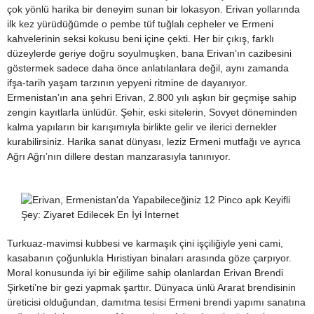
çok yönlü harika bir deneyim sunan bir lokasyon. Erivan yollarında
ilk kez yürüdüğümde o pembe tüf tuğlalı cepheler ve Ermeni
kahvelerinin seksi kokusu beni içine çekti. Her bir çıkış, farklı
düzeylerde geriye doğru soyulmuşken, bana Erivan’ın cazibesini
göstermek sadece daha önce anlatılanlara değil, aynı zamanda
ifşa-tarih yaşam tarzının yepyeni ritmine de dayanıyor.
Ermenistan’ın ana şehri Erivan, 2.800 yılı aşkın bir geçmişe sahip
zengin kayıtlarla ünlüdür. Şehir, eski sitelerin, Sovyet döneminden
kalma yapıların bir karışımıyla birlikte gelir ve ilerici dernekler
kurabilirsiniz. Harika sanat dünyası, leziz Ermeni mutfağı ve ayrıca
Ağrı Ağrı’nın dillere destan manzarasıyla tanınıyor.
Turkuaz-mavimsi kubbesi ve karmaşık çini işçiliğiyle yeni cami,
kasabanın çoğunlukla Hıristiyan binaları arasında göze çarpıyor.
Moral konusunda iyi bir eğilime sahip olanlardan Erivan Brendi
Şirketi’ne bir gezi yapmak şarttır. Dünyaca ünlü Ararat brendisinin
üreticisi olduğundan, damıtma tesisi Ermeni brendi yapımı sanatına