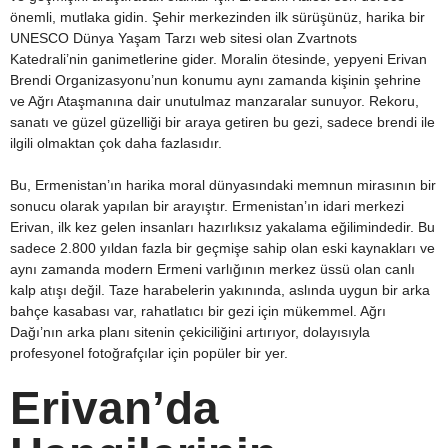
önemli, mutlaka gidin. Şehir merkezinden ilk sürüşünüz, harika bir
UNESCO Dünya Yaşam Tarzı web sitesi olan Zvartnots
Katedrali’nin ganimetlerine gider. Moralin ötesinde, yepyeni Erivan
Brendi Organizasyonu’nun konumu aynı zamanda kişinin şehrine
ve Ağrı Ataşmanına dair unutulmaz manzaralar sunuyor. Rekoru,
sanatı ve güzel güzelliği bir araya getiren bu gezi, sadece brendi ile
ilgili olmaktan çok daha fazlasıdır.
Bu, Ermenistan’ın harika moral dünyasındaki memnun mirasının bir
sonucu olarak yapılan bir arayıştır. Ermenistan’ın idari merkezi
Erivan, ilk kez gelen insanları hazırlıksız yakalama eğilimindedir. Bu
sadece 2.800 yıldan fazla bir geçmişe sahip olan eski kaynakları ve
aynı zamanda modern Ermeni varlığının merkez üssü olan canlı
kalp atışı değil. Taze harabelerin yakınında, aslında uygun bir arka
bahçe kasabası var, rahatlatıcı bir gezi için mükemmel. Ağrı
Dağı’nın arka planı sitenin çekiciliğini artırıyor, dolayısıyla
profesyonel fotoğrafçılar için popüler bir yer.
Erivan’da