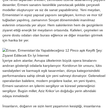
desenler, Ermeni sanatını kesinlikle yansıtacak şekilde çerçeveli
modeller oluşturuyor ve siz de sanat yapabilirsiniz. Yeni meydan,
Ermenistan’ın eşsiz yapısal yapısını sergileyen, kırmızı ve mor tüf
tuğladan yapılmış, zamanının Sovyet dönemindeki inanılmaz
evlerinin ortasında yer alıyor. Hem sakinlerinin hem de gezginlerin
ziyaret ettiği enerjik bir meydanın ortasında. Kafeleri, çeşmeleri ve
çevre dostu odaları olan burası eğlence ve diğer insanları görmek
için harika bir yer.
İçeriye adım atanlar, Avrupa ülkelerinin büyük opera binalarını
andıran gösterişli odalarla karşılanıyor. Koridorun bir unsuru, lüks
sandalyeleri ve karmaşık eşik tasarımları, dünya kategorisindeki
performanslara sahip olmak için yeni sahneyi donatıyor. Geleneksel
operalardan balelere, modern projelere kadar, en yeni tiyatro,
Ermeni sanatının en iyilerini sergiliyor ve küresel yeteneğinizi
sergiliyor. Bugün millet, Aziz Krikor’un doğduğu yerin altındaki
odaya inmektedir.
İnsanların, doğanın ve sizin kent yaşamının kesiştiği, insanlarına