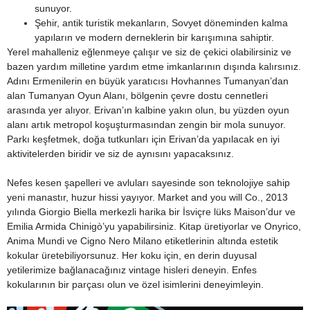
sunuyor.
Şehir, antik turistik mekanların, Sovyet döneminden kalma
yapıların ve modern derneklerin bir karışımına sahiptir.
Yerel mahalleniz eğlenmeye çalışır ve siz de çekici olabilirsiniz ve
bazen yardım milletine yardım etme imkanlarının dışında kalırsınız.
Adını Ermenilerin en büyük yaratıcısı Hovhannes Tumanyan’dan
alan Tumanyan Oyun Alanı, bölgenin çevre dostu cennetleri
arasında yer alıyor. Erivan’ın kalbine yakın olun, bu yüzden oyun
alanı artık metropol koşuşturmasından zengin bir mola sunuyor.
Parkı keşfetmek, doğa tutkunları için Erivan’da yapılacak en iyi
aktivitelerden biridir ve siz de aynısını yapacaksınız.
Nefes kesen şapelleri ve avluları sayesinde son teknolojiye sahip
yeni manastır, huzur hissi yayıyor. Market and you will Co., 2013
yılında Giorgio Biella merkezli harika bir İsviçre lüks Maison’dur ve
Emilia Armida Chinigò’yu yapabilirsiniz. Kitap üretiyorlar ve Onyrico,
Anima Mundi ve Cigno Nero Milano etiketlerinin altında estetik
kokular üretebiliyorsunuz. Her koku için, en derin duyusal
yetilerimize bağlanacağınız vintage hisleri deneyin. Enfes
kokularının bir parçası olun ve özel isimlerini deneyimleyin.