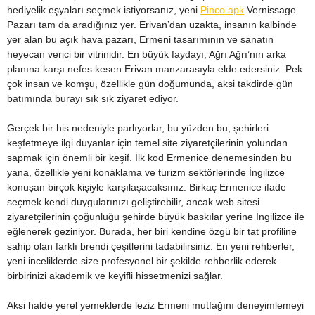
hediyelik eşyaları seçmek istiyorsanız, yeni
Pinco apk
Vernissage
Pazarı tam da aradığınız yer. Erivan’dan uzakta, insanın kalbinde
yer alan bu açık hava pazarı, Ermeni tasarımının ve sanatın
heyecan verici bir vitrinidir. En büyük faydayı, Ağrı Ağrı’nın arka
planına karşı nefes kesen Erivan manzarasıyla elde edersiniz. Pek
çok insan ve komşu, özellikle gün doğumunda, aksi takdirde gün
batımında burayı sık sık ziyaret ediyor.
Gerçek bir his nedeniyle parlıyorlar, bu yüzden bu, şehirleri
keşfetmeye ilgi duyanlar için temel site ziyaretçilerinin yolundan
sapmak için önemli bir keşif. İlk kod Ermenice denemesinden bu
yana, özellikle yeni konaklama ve turizm sektörlerinde İngilizce
konuşan birçok kişiyle karşılaşacaksınız. Birkaç Ermenice ifade
seçmek kendi duygularınızı geliştirebilir, ancak web sitesi
ziyaretçilerinin çoğunluğu şehirde büyük baskılar yerine İngilizce ile
eğlenerek geziniyor. Burada, her biri kendine özgü bir tat profiline
sahip olan farklı brendi çeşitlerini tadabilirsiniz. En yeni rehberler,
yeni inceliklerde size profesyonel bir şekilde rehberlik ederek
birbirinizi akademik ve keyifli hissetmenizi sağlar.
Aksi halde yerel yemeklerde leziz Ermeni mutfağını deneyimlemeyi