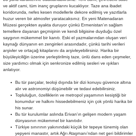
ve aktif cami, tüm inanç gruplarını kucaklıyor. Taze ana ibadet
koridorunda, nefes kesen modellerle dekore edilmiş ve yazıtlarla
huzur veren bir atmosfer yaratacaksınız. En yeni Matenadaran
Müzesi gerçekten ayakta duruyor çünkü Ermenistan’ın sağlam
temellere dayanan geçmişinin ve kendi bilgisine duyduğu özel
saygının mükemmel bir kanıtı. Eski el yazmalarından oluşan veri
kaynağı dünyanın en zenginleri arasındadır, çünkü tarihi verileri
arşivler ve ortaçağ kitaplarını da arşivleyebilirsiniz. Harika bir
büyüleyiciliğin üzerine yerleştirilmiş taze, ünlü dans eden çeşmeler,
size yardımcı olmak için senkronize edilmiş sesleri ve ışıkları
anlatıyor.
Bu tür parçalar, teoloji dışında bir dizi konuyu güvence altına
alır ve astronomiyi düşünebilir ve tedavi edebilirsiniz.
Topluluğun, özelliklerin ve metropol yaşamının kesiştiği bir
konumdur ve halkını hissedebilmeniz için çok yönlü harika bir
his sunar.
Bu tür kurulumlar aslında Erivan’ın gelişen modern yaşam
dünyasının mükemmel bir kanıtıdır.
Türkiye sınırının yakınındaki küçük bir tepeye tünemiş olan
yepyeni manastır, artık Ağrı Ataşmanı’ndan net geri bildirimler