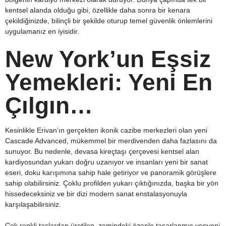
kentsel alanda olduğu gibi, özellikle daha sonra bir kenara
çekildiğinizde, bilinçli bir şekilde oturup temel güvenlik önlemlerini
uygulamanız en iyisidir.
New York’un Eşsiz
Yemekleri: Yeni En
Çılgın…
Kesinlikle Erivan’ın gerçekten ikonik cazibe merkezleri olan yeni
Cascade Advanced, mükemmel bir merdivenden daha fazlasını da
sunuyor. Bu nedenle, devasa kireçtaşı çerçevesi kentsel alan
kardiyosundan yukarı doğru uzanıyor ve insanları yeni bir sanat
eseri, doku karışımına sahip hale getiriyor ve panoramik görüşlere
sahip olabilirsiniz. Çoklu profilden yukarı çıktığınızda, başka bir yön
hissedeceksiniz ve bir dizi modern sanat enstalasyonuyla
karşılaşabilirsiniz.
Çok renkli taşlardan üretilen, zemindeki özenle tasarlanmış yepyeni