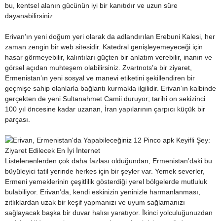
bu, kentsel alanın gücünün iyi bir kanıtıdır ve uzun süre
dayanabilirsiniz.
Erivan’ın yeni doğum yeri olarak da adlandırılan Erebuni Kalesi, her
zaman zengin bir web sitesidir. Katedral genişleyemeyeceği için
hasar görmeyebilir, kalıntıları güçten bir anlatım verebilir, inanın ve
görsel açıdan muhteşem olabilirsiniz. Zvartnots’a bir ziyaret,
Ermenistan’ın yeni sosyal ve manevi etiketini şekillendiren bir
geçmişe sahip olanlarla bağlantı kurmakla ilgilidir. Erivan’ın kalbinde
gerçekten de yeni Sultanahmet Camii duruyor; tarihi on sekizinci
100 yıl öncesine kadar uzanan, İran yapılarının çarpıcı küçük bir
parçası.
Listelenenlerden çok daha fazlası olduğundan, Ermenistan’daki bu
büyüleyici tatil yerinde herkes için bir şeyler var. Yemek severler,
Ermeni yemeklerinin çeşitlilik gösterdiği yerel bölgelerde mutluluk
bulabiliyor. Erivan’da, kendi eskinizin yeninizle harmanlanması,
zıtlıklardan uzak bir keşif yapmanızı ve uyum sağlamanızı
sağlayacak başka bir duvar halısı yaratıyor. İkinci yolculuğunuzdan