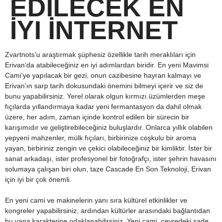
EDILECEK EN
İYI İNTERNET
Zvartnots’u araştırmak şüphesiz özellikle tarih meraklıları için
Erivan’da atabileceğiniz en iyi adımlardan biridir. En yeni Mavimsi
Cami’ye yapılacak bir gezi, onun cazibesine hayran kalmayı ve
Erivan’ın sarp tarih dokusundaki önemini bilmeyi içerir ve siz de
bunu yapabilirsiniz. Yerel olarak olgun kırmızı üzümlerden meşe
fıçılarda yıllandırmaya kadar yeni fermantasyon da dahil olmak
üzere, her adım, zaman içinde kontrol edilen bir sürecin bir
karışımıdır ve geliştirebileceğiniz buluşlardır.
Onlarca yıllık olabilen
yepyeni mahzenler, mülk fıçıları, birbirinize coşkulu bir aroma
yayan, birbiriniz zengin ve çekici olabileceğiniz bir kimliktir. İster bir
sanat arkadaşı, ister profesyonel bir fotoğrafçı, ister şehrin havasını
solumaya çalışan biri olun, taze Cascade En Son Teknoloji, Erivan
için iyi bir çok önemli.
En yeni cami ve makinelerin yanı sıra kültürel etkinlikler ve
kongreler yapabilirsiniz, ardından kültürler arasındaki bağlantıdan
bu yana karakterine odaklanabilirsiniz. Yeni cami, çevredeki sade