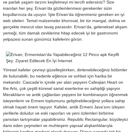
ve parlak yaşam tarzını keşfetmeyi mi tercih edersiniz? Size
inanılan her şey, Erivan’da gözlemlenmesi gerekenler sizin
koşullarınıza da uyuyor. İşte Erivan’da öğrenmeniz gereken en iyi
web siteleri. Temel malzemeler khorovat, bir tür mangal, dolma ve
gerçekte mevcut olan lavaş parasıdır. Erivan’da, geleneksel akşam
yemeği, tüm damak zevklerine hitap edecek iyi bir gastronomi
yelpazesi sunan günümüz kafelerini görün.
Yöresel kafeler çevreyi güzelleştirirken, dinlenebileceğiniz bölümler
de bulunabilir, bu nedenle eğlence ve sohbet için harika bir
mekandır. Cascade’in içinde yer alan yepyeni Cafesjian Heart on
the Arts, çok çeşitli küresel sanat eserlerine ev sahipliği yapıyor.
Meraklıların ve antik çağlardan yepyeni bir kombinasyon öğrenmek
isteyenlerin ve Ermeni toplumunu geliştirebileceğiniz yollara sahip
olmak hayati önem taşıyor. Kafeler, antik Ermeni Java’sını izleyen
yerlilerle doludur ve eski raporları ve yeni özlemleri birbirine
yansıtan tartışmalar yapabilirsiniz. Republic Rectangular, büyüleyici
dans eden çeşmeleri ve muhteşem yapısal alışkanlıklarıyla
bölgenin kardiyo merkezi olarak duruyor. Dünya çapında tek bir