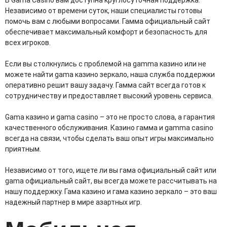
В Gama Casino вам доступна круглосуточная поддержка.
Независимо от времени суток, наши специалисты готовы
помочь вам с любыми вопросами. Гамма официальный сайт
обеспечивает максимальный комфорт и безопасность для
всех игроков.
Если вы столкнулись с проблемой на gamma казино или не
можете найти gama казино зеркало, наша служба поддержки
оперативно решит вашу задачу. Гамма сайт всегда готов к
сотрудничеству и предоставляет высокий уровень сервиса.
Gama казино и gama casino – это не просто слова, а гарантия
качественного обслуживания. Казино гамма и gamma casino
всегда на связи, чтобы сделать ваш опыт игры максимально
приятным.
Независимо от того, ищете ли вы гама официальный сайт или
gama официальный сайт, вы всегда можете рассчитывать на
нашу поддержку. Гама казино и гама казино зеркало – это ваш
надежный партнер в мире азартных игр.