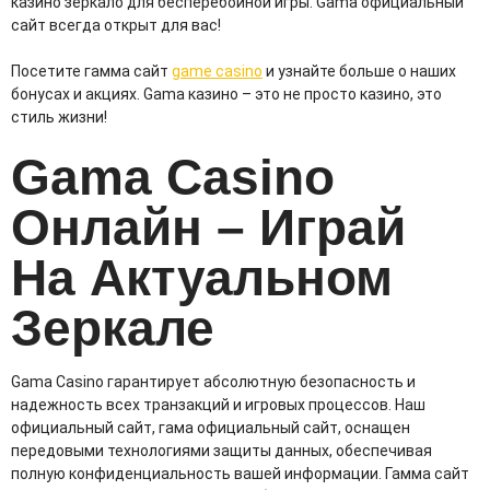
казино зеркало для бесперебойной игры. Gama официальный
сайт всегда открыт для вас!
Посетите гамма сайт
game casino
и узнайте больше о наших
бонусах и акциях. Gama казино – это не просто казино, это
стиль жизни!
Gama Casino
Онлайн – Играй
На Актуальном
Зеркале
Gama Casino гарантирует абсолютную безопасность и
надежность всех транзакций и игровых процессов. Наш
официальный сайт, гама официальный сайт, оснащен
передовыми технологиями защиты данных, обеспечивая
полную конфиденциальность вашей информации. Гамма сайт