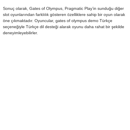
Sonuç olarak, Gates of Olympus, Pragmatic Play’in sunduğu diğer
slot oyunlarından farklılık gösteren özelliklere sahip bir oyun olarak
öne çıkmaktadır. Oyuncular, gates of olympus demo Türkçe
seçeneğiyle Türkçe dil desteği alarak oyunu daha rahat bir şekilde
deneyimleyebilirler.