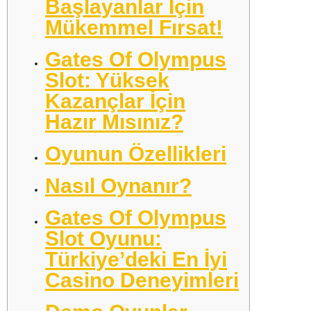
Başlayanlar İçin
Mükemmel Fırsat!
Gates Of Olympus
Slot: Yüksek
Kazançlar İçin
Hazır Mısınız?
Oyunun Özellikleri
Nasıl Oynanır?
Gates Of Olympus
Slot Oyunu:
Türkiye’deki En İyi
Casino Deneyimleri