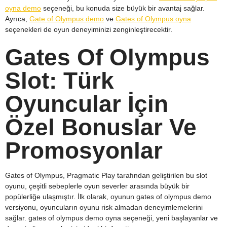
oyna demo
seçeneği, bu konuda size büyük bir avantaj sağlar.
Ayrıca,
Gate of Olympus demo
ve
Gates of Olympus oyna
seçenekleri de oyun deneyiminizi zenginleştirecektir.
Gates Of Olympus
Slot: Türk
Oyuncular İçin
Özel Bonuslar Ve
Promosyonlar
Gates of Olympus, Pragmatic Play tarafından geliştirilen bu slot
oyunu, çeşitli sebeplerle oyun severler arasında büyük bir
popülerliğe ulaşmıştır. İlk olarak, oyunun gates of olympus demo
versiyonu, oyuncuların oyunu risk almadan deneyimlemelerini
sağlar. gates of olympus demo oyna seçeneği, yeni başlayanlar ve