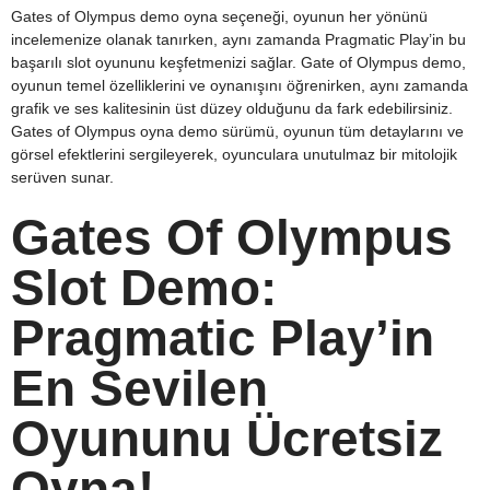
Gates of Olympus demo oyna seçeneği, oyunun her yönünü
incelemenize olanak tanırken, aynı zamanda Pragmatic Play’in bu
başarılı slot oyununu keşfetmenizi sağlar. Gate of Olympus demo,
oyunun temel özelliklerini ve oynanışını öğrenirken, aynı zamanda
grafik ve ses kalitesinin üst düzey olduğunu da fark edebilirsiniz.
Gates of Olympus oyna demo sürümü, oyunun tüm detaylarını ve
görsel efektlerini sergileyerek, oyunculara unutulmaz bir mitolojik
serüven sunar.
Gates Of Olympus
Slot Demo:
Pragmatic Play’in
En Sevilen
Oyununu Ücretsiz
Oyna!