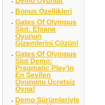
Demo Oyunlar
Bonus Özellikleri
Gates Of Olympus
Slot: Efsane
Oyunun
Gizemlerini Çözün!
Gates Of Olympus
Slot Demo:
Pragmatic Play’in
En Sevilen
Oyununu Ücretsiz
Oyna!
Demo Sürümleriyle