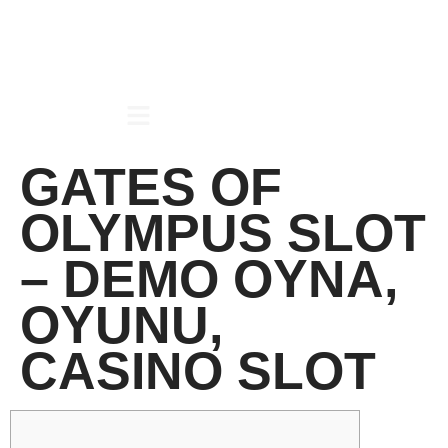
GATES OF
OLYMPUS SLOT
– DEMO OYNA,
OYUNU,
CASINO SLOT