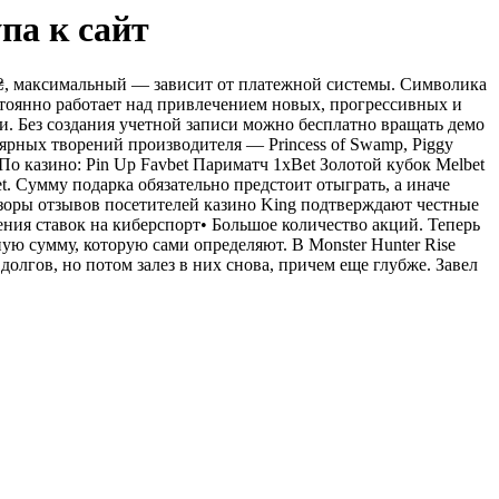
па к сайт
00₴, максимальный — зависит от платежной системы. Символика
стоянно работает над привлечением новых, прогрессивных и
. Без создания учетной записи можно бесплатно вращать демо
лярных творений производителя — Princess of Swamp, Piggy
По казино: Pin Up Favbet Париматч 1xBet Золотой кубок Melbet
bet. Сумму подарка обязательно предстоит отыграть, а иначе
Обзоры отзывов посетителей казино King подтверждают честные
ия ставок на киберспорт• Большое количество акций. Теперь
ую сумму, которую сами определяют. В Monster Hunter Rise
олгов, но потом залез в них снова, причем еще глубже. Завел