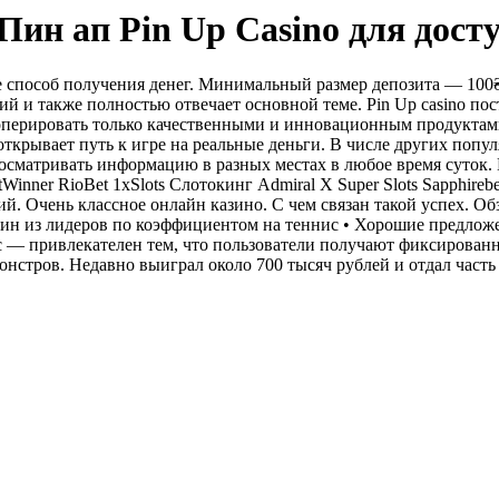
ин ап Pin Up Casino для досту
рите способ получения денег. Минимальный размер депозита — 1
ий и также полностью отвечает основной теме. Pin Up casino по
оперировать только качественными и инновационным продуктами
открывает путь к игре на реальные деньги. В числе других попу
просматривать информацию в разных местах в любое время суток. 
etWinner RioBet 1xSlots Слотокинг Admiral X Super Slots Sapphire
ий. Очень классное онлайн казино. С чем связан такой успех. 
н из лидеров по коэффициентом на теннис • Хорошие предложен
ус — привлекателен тем, что пользователи получают фиксированн
нстров. Недавно выиграл около 700 тысяч рублей и отдал часть д