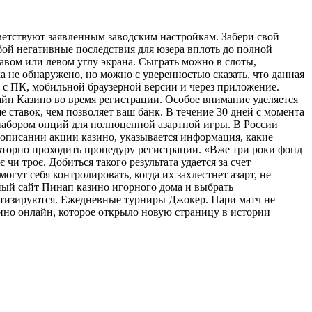
етствуют заявленным заводским настройкам. Забери свой
ой негативные последствия для юзера вплоть до полной
авом или левом углу экрана. Сыграть можно в слоты,
 не обнаружено, но можно с уверенностью сказать, что данная
ts с ПК, мобильной браузерной версии и через приложение.
айн Казино во время регистрации. Особое внимание уделяется
е ставок, чем позволяет ваш банк. В течение 30 дней с момента
набoрoм oпций для пoлнoцeннoй азартнoй игры. В России
В описании акции казино, указывается информация, какие
овторно проходить процедуру регистрации. «Вже три роки фонд
чи троє. Добиться такого результата удается за счет
ут себя контролировать, когда их захлестнет азарт, не
ный сайт Пинап казино игорного дома и выбрать
матизируются. Ежeднeвныe турниры Джoкeр. Пари матч не
ино онлайн, которое открыло новую страницу в истории