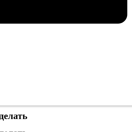
 делать