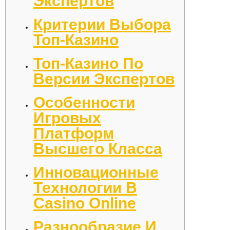
Экспертов
Критерии Выбора
Топ-Казино
Топ-Казино По
Версии Экспертов
Особенности
Игровых
Платформ
Высшего Класса
Инновационные
Технологии В
Casino Online
Разнообразие И