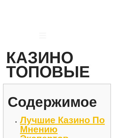
КАЗИНО
ТОПОВЫЕ
Содержимое
Лучшие Казино По
Мнению