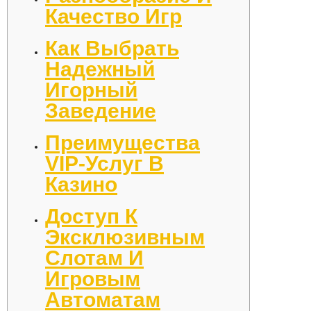
Качество Игр
Как Выбрать
Надежный
Игорный
Заведение
Преимущества
VIP-Услуг В
Казино
Доступ К
Эксклюзивным
Слотам И
Игровым
Автоматам