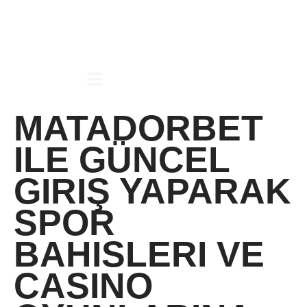
MATADORBET
ILE GÜNCEL
GIRIŞ YAPARAK
SPOR
BAHISLERI VE
CASINO