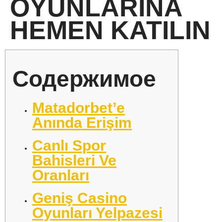
OYUNLARINA
HEMEN KATILIN
Содержимое
Matadorbet’e
Anında Erişim
Canlı Spor
Bahisleri Ve
Oranları
Geniş Casino
Oyunları Yelpazesi