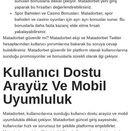
sunulan bonuslarla dikkat çekiyor. Matadorbet yeni giriş
yaparak bu fırsatları değerlendirebilirsiniz.
Spor Bahisleri ve Casino Bonusları: Matadorbet, spor
bahisleri ve casino oyunları için ayrı ayrı bonuslar sunar. Bu
bonuslarla daha fazla kazanç elde etme fırsatı
yakalayabilirsiniz.
Matadorbet güvenilir mi? Matadorbet ekşi ve Matadorbet Twitter
hesaplarından kullanıcı yorumlarına bakarak bu soruya cevap
bulabilirsiniz. Matadorbet güvenilir bir platform olarak kullanıcılarına
sunduğu promosyonlar ve bonuslarla sürekli olarak ilgi çekiyor.
Kullanıcı Dostu
Arayüz Ve Mobil
Uyumluluk
Matadorbet, kullanıcılarına sunduğu kullanıcı dostu arayüz ve mobil
uyumlulukla dikkat çekiyor. Matadorbet güncel giriş sayesinde,
kullanıcılar hızlı ve sorunsuz bir şekilde platforma erişebilirler.