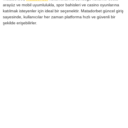
arayüz ve mobil uyumlulukla, spor bahisleri ve casino oyunlarına
katılmak isteyenler için ideal bir seçenektir. Matadorbet güncel giriş
sayesinde, kullanıcılar her zaman platforma hızlı ve güvenli bir
şekilde erişebilirler.