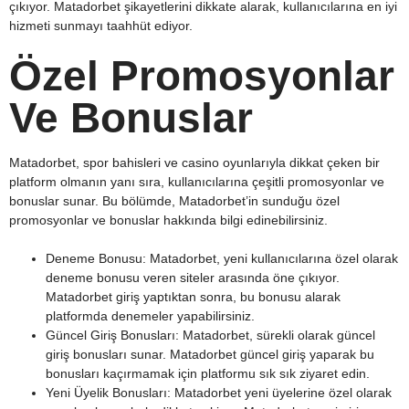
çıkıyor. Matadorbet şikayetlerini dikkate alarak, kullanıcılarına en iyi
hizmeti sunmayı taahhüt ediyor.
Özel Promosyonlar
Ve Bonuslar
Matadorbet, spor bahisleri ve casino oyunlarıyla dikkat çeken bir
platform olmanın yanı sıra, kullanıcılarına çeşitli promosyonlar ve
bonuslar sunar. Bu bölümde, Matadorbet’in sunduğu özel
promosyonlar ve bonuslar hakkında bilgi edinebilirsiniz.
Deneme Bonusu: Matadorbet, yeni kullanıcılarına özel olarak
deneme bonusu veren siteler arasında öne çıkıyor.
Matadorbet giriş yaptıktan sonra, bu bonusu alarak
platformda denemeler yapabilirsiniz.
Güncel Giriş Bonusları: Matadorbet, sürekli olarak güncel
giriş bonusları sunar. Matadorbet güncel giriş yaparak bu
bonusları kaçırmamak için platformu sık sık ziyaret edin.
Yeni Üyelik Bonusları: Matadorbet yeni üyelerine özel olarak