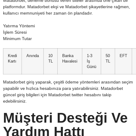
Matadorbet, deneme bonusu veren siteler arasında öne çıkan bir
platformdur. Matadorbet ekşi ve Matadorbet şikayetlerine rağmen,
kullanıcı memnuniyeti her zaman ön plandadır.
Yatırma Yöntemi
İşlem Süresi
Minimum Tutar
Kredi
Anında
10
Banka
1-3
50
EFT
Kartı
TL
Havalesi
İş
TL
Günü
Matadorbet giriş yaparak, çeşitli ödeme yöntemleri arasından seçim
yapabilir ve hızlıca hesabınıza para yatırabilirsiniz. Matadorbet
güncel giriş bilgileri için Matadorbet twitter hesabını takip
edebilirsiniz.
Müşteri Desteği Ve
Yardım Hattı