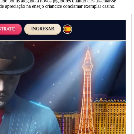
idade bônus alegado a novos jogadores quando eles assentar-se
ade apreciação na ensejo criancice conclamar exemplar casino.