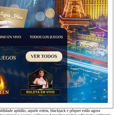
ilidade aptidão, aquele roleta, blackjack e pôquer estão agora