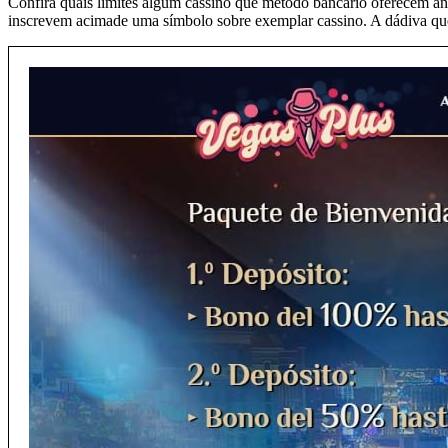
Confira quais limites algum cassino que método bancário oferecem ant
inscrevem acimade uma símbolo sobre exemplar cassino. A dádiva que a