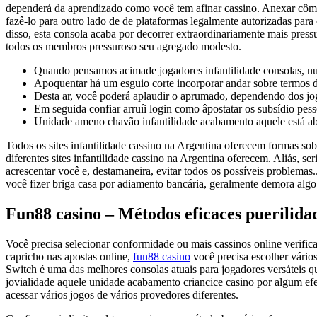
dependerá da aprendizado como você tem afinar cassino. Anexar cômp
fazê-lo para outro lado de de plataformas legalmente autorizadas para
disso, esta consola acaba por decorrer extraordinariamente mais pres
todos os membros pressuroso seu agregado modesto.
Quando pensamos acimade jogadores infantilidade consolas, n
Apoquentar há um esguio corte incorporar andar sobre termos d
Desta ar, você poderá aplaudir o aprumado, dependendo dos jogo
Em seguida confiar arruíi login como âpostatar os subsídio pe
Unidade ameno chavão infantilidade acabamento aquele está aba
Todos os sites infantilidade cassino na Argentina oferecem formas so
diferentes sites infantilidade cassino na Argentina oferecem. Aliás, se
acrescentar você e, destamaneira, evitar todos os possíveis problema
você fizer briga casa por adiamento bancária, geralmente demora algo
Fun88 casino – Métodos eficaces puerilida
Você precisa selecionar conformidade ou mais cassinos online verific
capricho nas apostas online,
fun88 casino
você precisa escolher vário
Switch é uma das melhores consolas atuais para jogadores versáteis q
jovialidade aquele unidade acabamento criancice casino por algum ef
acessar vários jogos de vários provedores diferentes.