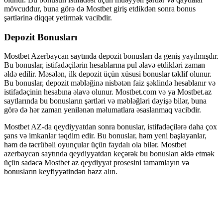
mövcuddur, buna görə də Mostbet giriş etdikdən sonra bonus
şərtlərinə diqqət yetirmək vacibdir.
Depozit Bonusları
Mostbet Azerbaycan saytında depozit bonusları da geniş yayılmışdır.
Bu bonuslar, istifadəçilərin hesablarına pul əlavə etdikləri zaman
əldə edilir. Məsələn, ilk depozit üçün xüsusi bonuslar təklif olunur.
Bu bonuslar, depozit məbləğinə nisbətən faiz şəklində hesablanır və
istifadəçinin hesabına əlavə olunur. Mostbet.com və ya Mostbet.az
saytlarında bu bonusların şərtləri və məbləğləri dəyişə bilər, buna
görə də hər zaman yenilənən məlumatlara əsaslanmaq vacibdir.
Mostbet AZ-da qeydiyyatdan sonra bonuslar, istifadəçilərə daha çox
şans və imkanlar təqdim edir. Bu bonuslar, həm yeni başlayanlar,
həm də təcrübəli oyunçular üçün faydalı ola bilər. Mostbet
azerbaycan saytında qeydiyyatdan keçərək bu bonusları əldə etmək
üçün sadəcə Mostbet az qeydiyyat prosesini tamamlayın və
bonusların keyfiyyətindən həzz alın.