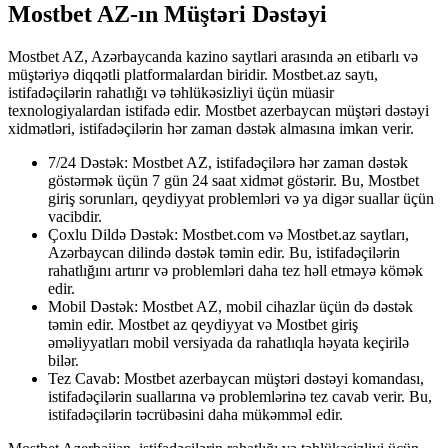
Mostbet AZ-ın Müştəri Dəstəyi
Mostbet AZ, Azərbaycanda kazino saytlari arasında ən etibarlı və
müştəriyə diqqətli platformalardan biridir. Mostbet.az saytı,
istifadəçilərin rahatlığı və təhlükəsizliyi üçün müasir
texnologiyalardan istifadə edir. Mostbet azerbaycan müştəri dəstəyi
xidmətləri, istifadəçilərin hər zaman dəstək almasına imkan verir.
7/24 Dəstək: Mostbet AZ, istifadəçilərə hər zaman dəstək
göstərmək üçün 7 gün 24 saat xidmət göstərir. Bu, Mostbet
giriş sorunları, qeydiyyat problemləri və ya digər suallar üçün
vacibdir.
Çoxlu Dildə Dəstək: Mostbet.com və Mostbet.az saytları,
Azərbaycan dilində dəstək təmin edir. Bu, istifadəçilərin
rahatlığını artırır və problemləri daha tez həll etməyə kömək
edir.
Mobil Dəstək: Mostbet AZ, mobil cihazlar üçün də dəstək
təmin edir. Mostbet az qeydiyyat və Mostbet giriş
əməliyyatları mobil versiyada da rahatlıqla həyata keçirilə
bilər.
Tez Cavab: Mostbet azerbaycan müştəri dəstəyi komandası,
istifadəçilərin suallarına və problemlərinə tez cavab verir. Bu,
istifadəçilərin təcrübəsini daha mükəmməl edir.