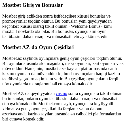
Mostbet Giriş və Bonuslar
Mostbet giriş etdikdən sonra istifadəçilərə xüsusi bonuslar və
promosyonlar təqdim olunur. Bu bonuslar, yeni qeydiyyatdan
keçənlərə xüsusi olaraq təklif olunan «Welcome Bonus» kimi
müxtəlif növlərdə ola bilər. Bu bonuslar, oyunçuların oyun
təcrübəsini daha maraqlı və münasibətli etməyə kömək edir.
Mostbet AZ-da Oyun Çeşidləri
Mostbet.az saytında oyunçulara geniş oyun çeşidləri təqdim olunur.
Bu oyunlar arasında slot maşınları, masa oyunları, kart oyunları və s.
mövcuddur. Həmçinin, mostbet azerbaycan platformasında canlı
kazino oyunları da mövcuddur ki, bu da oyunçulara həqiqi kazino
təcrübəsi yaşadırmaq imkanı verir. Bu çeşidlər, oyunçuların fərqli
növ oyunlarda maraqlarını həll etməyə kömək edir.
Mostbet AZ-da qeydiyyatdan
casino
sonra oyunçulara təklif olunan
bu imkanlar, onların oyun təcrübəsini daha maraqlı və münasibətli
etməyə kömək edir. Mostbet.com saytı, oyunçulara keyfiyyətli
xidmət və geniş oyun çeşidləri ilə fərqlənir və bu da onu
azerbaycanda kazino saytlari arasında ən cəlbedici platformalardan
biri etməyə kömək edir.