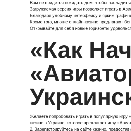
Вам не придется покидать дом, чтобы насладитьс
Загружаемая версия игры позволяет играть в Ави
Благодаря удобному интерфейсу и ярким графиче
Кроме того, многие онлайн-казино предлагают бо
Открывайте для себя новые горизонты удовольст
«Как Нач
«Авиато
Украинс
Желаете попробовать играть в популярную игру «
казино в Украине, которое предлагает игру «Ави
2. Зарегистрируйтесь на сайте казино, предост