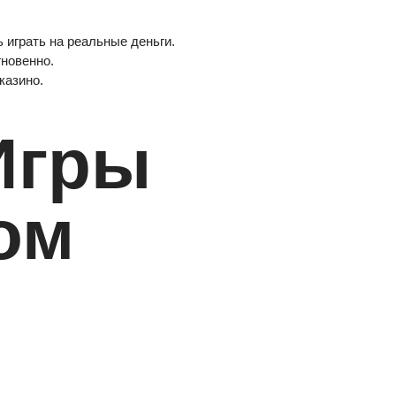
 играть на реальные деньги.
гновенно.
казино.
Игры
ом