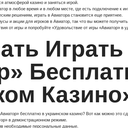
я атмосферой казино и заняться игрой.
атор в любое время и в любом месте, где есть подключение к ин
ским решениям, играть в Авиатора становится еще приятнее.
нусы и акции для игроков в Авиатор, так что вы можете получи
вия от игры и попробуйте «Удовольствие от игры «Авиатор» в 
ать Играть
р» Бесплат
ком Казино
Авиатор» бесплатно в украинском казино? Вот как можно это сд
атор» в демонстрационном режиме.
авив необходимые персональные данные.