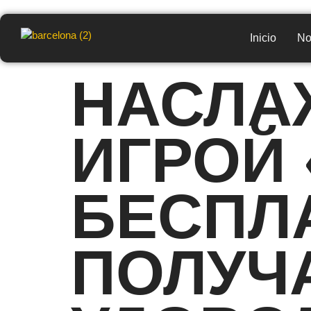
Inicio
No
НАСЛА
ИГРОЙ
БЕСПЛ
ПОЛУЧ