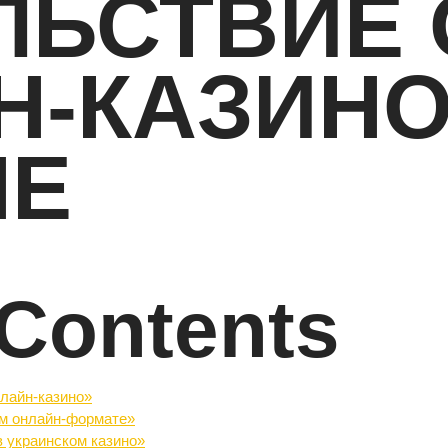
ЛЬСТВИЕ 
Н-КАЗИНО
НЕ
 Contents
нлайн-казино»
ом онлайн-формате»
в украинском казино»