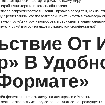
 которая приносит восторг игрокам по всему миру.
 игрой «Авиатор» в нашем онлайн-казино.
пособ попрактиковаться и понять правила перед тем, как начать
ю регистрацию, что позволит вам начать играть в «Авиатор» м
ьную игру «Авиатор» и попробовать свои силы в нашем онлайн-
атную игру «Авиатор» на нашем украинском онлайн-казино?
ьствие От 
р» В Удобн
Формате»
йн-формате» – теперь доступно для игроков с Украины.
 автомат в online-режиме, предоставляет множество преимуществ.