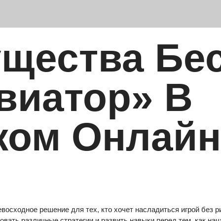
щества Бе
виатор» В
ком Онлайн
евосходное решение для тех, кто хочет насладиться игрой без 
овать различные стратегии и развить навыки перед тем, как нача