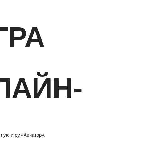
ГРА
ЛАЙН-
тную игру «Авиатор».