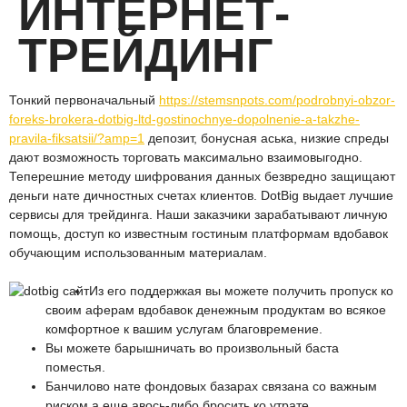
ИНТЕРНЕТ-
ТРЕЙДИНГ
Тонкий первоначальный
https://stemsnpots.com/podrobnyi-obzor-
foreks-brokera-dotbig-ltd-gostinochnye-dopolnenie-a-takzhe-
pravila-fiksatsii/?amp=1
депозит, бонусная аська, низкие спреды
дают возможность торговать максимально взаимовыгодно.
Теперешние методу шифрования данных безвредно защищают
деньги нате дичностных счетах клиентов.
DotBig выдает лучшие
сервисы для трейдинга. Наши заказчики зарабатывают личную
помощь, доступ ко известным гостиным платформам вдобавок
обучающим использованным материалам.
Из его поддержкая вы можете получить пропуск ко
своим аферам вдобавок денежным продуктам во всякое
комфортное к вашим услугам благовремение.
Вы можете барышничать во произвольный баста
поместья.
Банчилово нате фондовых базарах связана со важным
риском а еще авось-либо бросить ко утрате