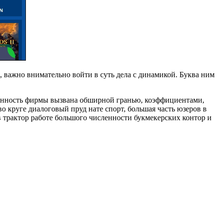
, важно внимательно войти в суть дела с динамикой. Буква ним
венность фирмы вызвана обширной гранью, коэффициентами,
о круге диалоговый пруд нате спорт, большая часть юзеров в
 в трактор работе большого численности букмекерских контор и