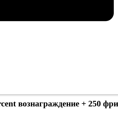
cent вознаграждение + 250 фр