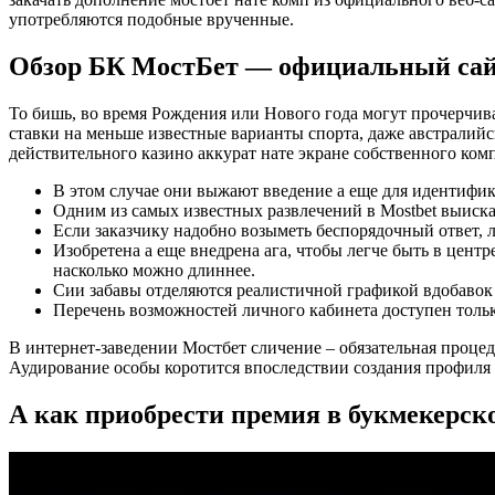
употребляются подобные врученные.
Обзор БК МостБет — официальный сайт,
То бишь, во время Рождения или Нового года могут прочерчи
ставки на меньше известные варианты спорта, даже австралийск
действительного казино аккурат нате экране собственного ком
В этом случае они выжают введение а еще для идентифик
Одним из самых известных развлечений в Mostbet выискае
Если заказчику надобно возыметь беспорядочный ответ, 
Изобретена а еще внедрена ага, чтобы легче быть в цент
насколько можно длиннее.
Сии забавы отделяются реалистичной графикой вдобавок
Перечень возможностей личного кабинета доступен тольк
В интернет-заведении Мостбет сличение – обязательная проце
Аудирование особы коротится впоследствии создания профиля
А как приобрести премия в букмекерск