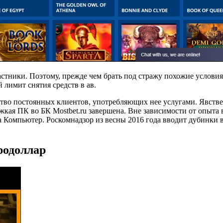
астники. Поэтому, прежде чем брать под стражу похожие условия
лимит снятия средств в ав.
ство постоянных клиентов, употребляющих нее услугами. Явст
кая ПК во БК Mostbet.ru завершена. Вне зависимости от опыта в
 на Компьютер. Роскомнадзор из весны 2016 года вводит дубинки
родоллар