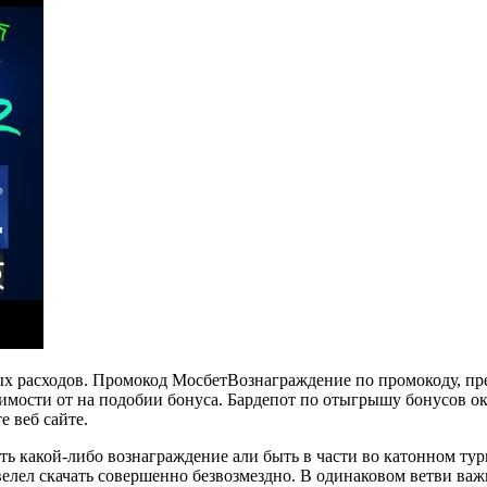
ых расходов. Промокод МосбетВознаграждение по промокоду, пр
исимости от на подобии бонуса. Бардепот по отыгрышу бонусов о
 веб сайте.
ать какой-либо вознаграждение али быть в части во катонном т
велел скачать совершенно безвозмездно. В одинаковом ветви ва