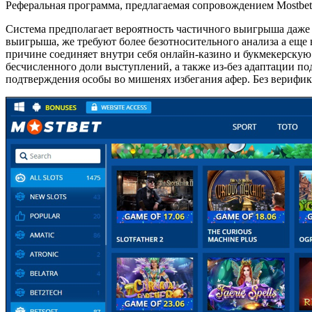
Реферальная программа, предлагаемая сопровождением Mostbe
Система предполагает вероятность частичного выигрыша даже
выигрыша, же требуют более безотносительного анализа а еще 
причине соединяет внутри себя онлайн-казино и букмекерскую 
бесчисленного доли выступлений, а также из-без адаптации под
подтверждения особы во мишенях избегания афер. Без верифи