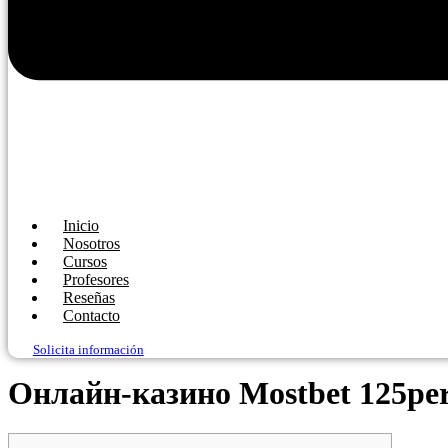
Inicio
Nosotros
Cursos
Profesores
Reseñas
Contacto
Solicita información
Онлайн-казино Mostbet 125per