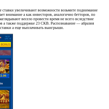
ые ставки увеличивают возможности возьмите поднимание
ет внимание а как инвесторов, аналогично бетторов, по
заглядывают весело провести время не всего вследствие
ков а также поддержке 23 СКВ. Распознавание — абразия
ставки а еще выплачивать выигрыши.