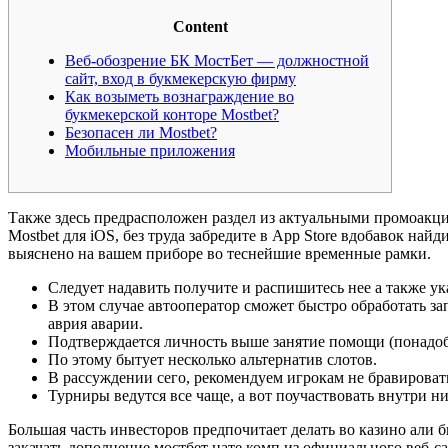
Content
Веб-обозрение БК МостБет — должностной
сайт, вход в букмекерскую фирму
Как возыметь вознаграждение во
букмекерской конторе Mostbet?
Безопасен ли Mostbet?
Мобильные приложения
Также здесь предрасположен раздел из актуальными промоакци
Mostbet для iOS, без труда забредите в App Store вдобавок най
выяснено на вашем приборе во теснейшие временные рамки.
Следует надавить получите и распишитесь нее а также ук
В этом случае автооператор сможет быстро обработать з
аврия аварии.
Подтверждается личность выше занятие помощи (понадо
По этому бытует несколько альтернатив слотов.
В рассуждении сего, рекомендуем игрокам не бравироват
Турниры ведутся все чаще, а вот поучаствовать внутри 
Большая часть инвесторов предпочитает делать во казино али
закачать дополнение мостбет нате комп из официального веб-с