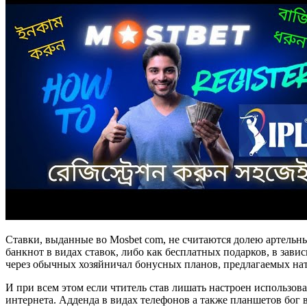
Ставки, выданные во Mosbet com, не считаются долею артельн
банкнот в видах ставок, либо как бесплатных подарков, в зав
через обычных хозяйничал бонусных планов, предлагаемых нате
И при всем этом если чтитель став лишать настроен использов
интернета. Адденда в видах телефонов а также планшетов бог 