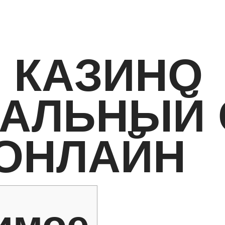
П КАЗИНО
АЛЬНЫЙ 
 ОНЛАЙН
имое