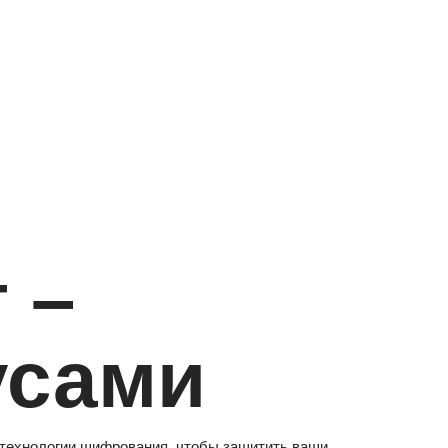
 –
усами
 технологии шифрования, чтобы защитить ваши