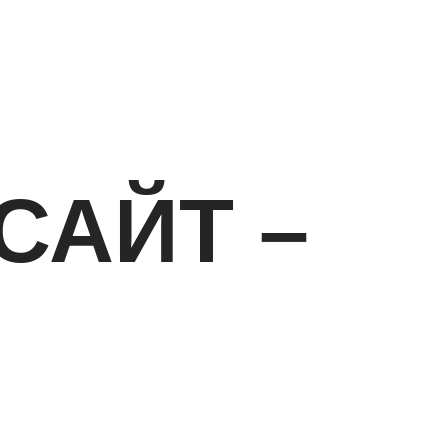
САЙТ –