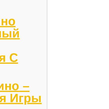
ино
ный
я С
ино –
я Игры