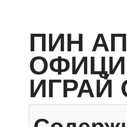
ПИН А
ОФИЦИ
ИГРАЙ
Содерж