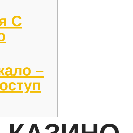
я С
о
кало –
оступ