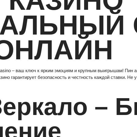
П КАЗИНО
АЛЬНЫЙ 
 ОНЛАЙН
sino – ваш ключ к ярким эмоциям и крупным выигрышам! Пин ап
азино гарантирует безопасность и честность каждой ставки. Не 
Зеркало – 
чение