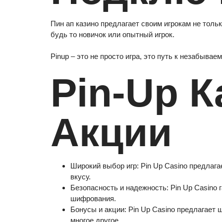
Пин ап казино предлагает своим игрокам не толь
будь то новичок или опытный игрок.
Pinup – это не просто игра, это путь к незабыва
Pin-Up 
Акции
Широкий выбор игр: Pin Up Casino предлагае
вкусу.
Безопасность и надежность: Pin Up Casino
шифрования.
Бонусы и акции: Pin Up Casino предлагает
многое другое.