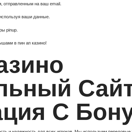
, отправленным на ваш email.
 используя ваши данные.
ры pinup.
ышами в пин ап казино!
азино
ьный Сайт
ация С Бон
ость и надежность для всех игроков. Мы используем передовые