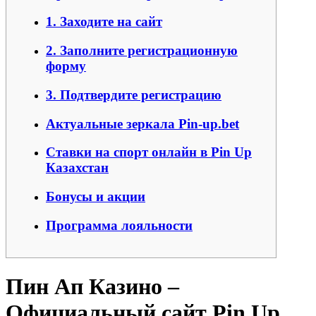
1. Заходите на сайт
2. Заполните регистрационную
форму
3. Подтвердите регистрацию
Актуальные зеркала Pin-up.bet
Ставки на спорт онлайн в Pin Up
Казахстан
Бонусы и акции
Программа лояльности
Пин Ап Казино –
Официальный сайт Pin Up