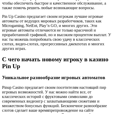
чтобы обеспечить быстрое и качественное обслуживание, а
также помочь решить любые возникающие вопросы.
Pin Up Casino предлагает своим игрокам лучшие игровые
автоматы от ведущих мировых разработчиков, таких как
Microgaming, NetEnt, Play’n GO, и многих других. Эти
игровые автоматы отличаются не только красочной и
проработанной графикой, но и высоким процентом выплат. У
нас ты можешь попробовать свою удачу в классических
слотах, видео-слотах, прогрессивных джекпотах и многих
других играх.
С чего начать новому игроку в казино
Pin Up
Уникальное разнообразие игровых автоматов
Pinup Casino предлагает своим посетителям настоящий пир
игровых возможностей. У нас можно найти все, от
классических историй с фруктовыми символами до
современных видеоигр с захватывающими сюжетами и
множеством бонусных функций. Бесконечное разнообразие
слотов сделает ваше времяпрепровождение на сайте