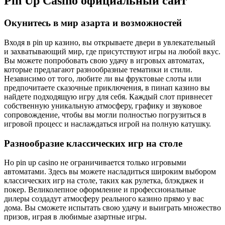
Pin Up Casino официальный сайт
Окунитесь в мир азарта и возможностей
Входя в pin up казино, вы открываете двери в увлекательный
и захватывающий мир, где присутствуют игры на любой вкус.
Вы можете попробовать свою удачу в игровых автоматах,
которые предлагают разнообразные тематики и стили.
Независимо от того, любите ли вы фруктовые слоты или
предпочитаете сказочные приключения, в пинап казино вы
найдете подходящую игру для себя. Каждый слот привнесет
собственную уникальную атмосферу, графику и звуковое
сопровождение, чтобы вы могли полностью погрузиться в
игровой процесс и наслаждаться игрой на полную катушку.
Разнообразие классических игр на столе
Но pin up casino не ограничивается только игровыми
автоматами. Здесь вы можете насладиться широким выбором
классических игр на столе, таких как рулетка, блэкджек и
покер. Великолепное оформление и профессиональные
дилеры создадут атмосферу реального казино прямо у вас
дома. Вы сможете испытать свою удачу и выиграть множество
призов, играя в любимые азартные игры.