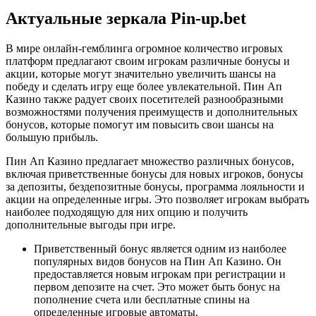
Актуальные зеркала Pin-up.bet
В мире онлайн-гемблинга огромное количество игровых
платформ предлагают своим игрокам различные бонусы и
акции, которые могут значительно увеличить шансы на
победу и сделать игру еще более увлекательной. Пин Ап
Казино также радует своих посетителей разнообразными
возможностями получения преимуществ и дополнительных
бонусов, которые помогут им повысить свои шансы на
большую прибыль.
Пин Ап Казино предлагает множество различных бонусов,
включая приветственные бонусы для новых игроков, бонусы
за депозиты, бездепозитные бонусы, программа лояльности и
акции на определенные игры. Это позволяет игрокам выбрать
наиболее подходящую для них опцию и получить
дополнительные выгоды при игре.
Приветственный бонус является одним из наиболее
популярных видов бонусов на Пин Ап Казино. Он
предоставляется новым игрокам при регистрации и
первом депозите на счет. Это может быть бонус на
пополнение счета или бесплатные спины на
определенные игровые автоматы.