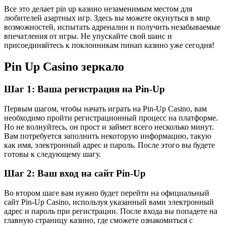
Все это делает pin up казино незаменимым местом для
любителей азартных игр. Здесь вы можете окунуться в мир
возможностей, испытать адреналин и получить незабываемые
впечатления от игры. Не упускайте свой шанс и
присоединяйтесь к поклонникам пинап казино уже сегодня!
Pin Up Casino зеркало
Шаг 1: Ваша регистрация на Pin-Up
Первым шагом, чтобы начать играть на Pin-Up Casino, вам
необходимо пройти регистрационный процесс на платформе.
Но не волнуйтесь, он прост и займет всего несколько минут.
Вам потребуется заполнить некоторую информацию, такую
как имя, электронный адрес и пароль. После этого вы будете
готовы к следующему шагу.
Шаг 2: Ваш вход на сайт Pin-Up
Во втором шаге вам нужно будет перейти на официальный
сайт Pin-Up Casino, используя указанный вами электронный
адрес и пароль при регистрации. После входа вы попадете на
главную страницу казино, где сможете ознакомиться с