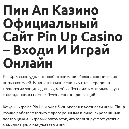
Пин Ап Казино
Официальный
Сайт Pin Up Casino
– Входи И Играй
Онлайн
Pin Up Казино уделяет особое внимание безопасности своих
пользователей. В пин ап казино используются передовые
технологии защиты данных, чтобы обеспечить максимальную
конфиденциальность и безопасность транзакций.
Каждый игрок в Pin Up может быть уверен в честности игры. Pinup
казино работает только с проверенными и лицензированными
поставщиками игровых автоматов, что гарантирует отсутствие
манипуляций с результатами игр.