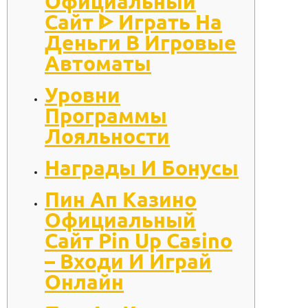
Официальный
Сайт ᐈ Играть На
Деньги В Игровые
Автоматы
Уровни
Программы
Лояльности
Награды И Бонусы
Пин Ап Казино
Официальный
Сайт Pin Up Casino
– Входи И Играй
Онлайн