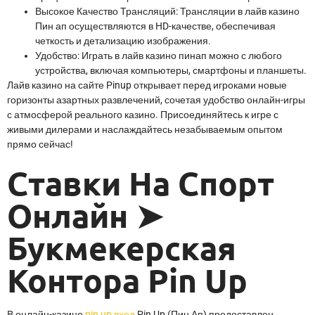
Высокое Качество Трансляций: Трансляции в лайв казино
Пин ап осуществляются в HD-качестве, обеспечивая
четкость и детализацию изображения.
Удобство: Играть в лайв казино пинап можно с любого
устройства, включая компьютеры, смартфоны и планшеты.
Лайв казино на сайте Pinup открывает перед игроками новые
горизонты азартных развлечений, сочетая удобство онлайн-игры
с атмосферой реального казино. Присоединяйтесь к игре с
живыми дилерами и наслаждайтесь незабываемым опытом
прямо сейчас!
Ставки На Спорт
Онлайн ➤
Букмекерская
Контора Pin Up
В онлайн-казино
pin up вход
Pin Up (Пин Ап) предоставлен