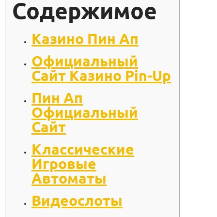
Содержимое
Казино Пин Ап
Официальный
Сайт Казино Pin-Up
Пин Ап
Официальный
Сайт
Классические
Игровые
Автоматы
Видеослоты