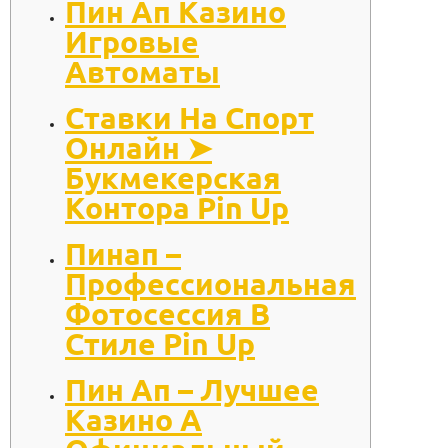
Пин Ап Казино
Игровые
Автоматы
Ставки На Спорт
Онлайн ➤
Букмекерская
Контора Pin Up
Пинап –
Профессиональная
Фотосессия В
Стиле Pin Up
Пин Ап – Лучшее
Казино А