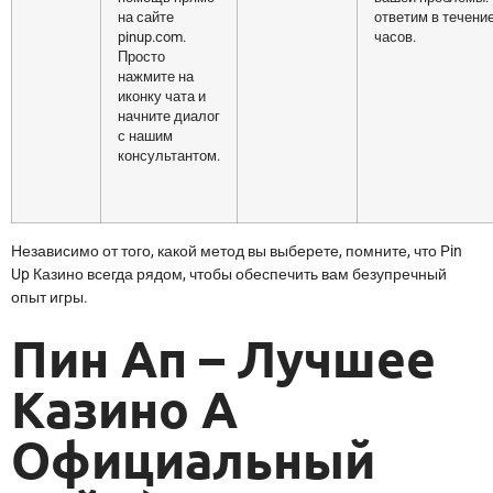
на сайте
ответим в течение
pinup.com.
часов.
Просто
нажмите на
иконку чата и
начните диалог
с нашим
консультантом.
Независимо от того, какой метод вы выберете, помните, что Pin
Up Казино всегда рядом, чтобы обеспечить вам безупречный
опыт игры.
Пин Ап – Лучшее
Казино А
Официальный