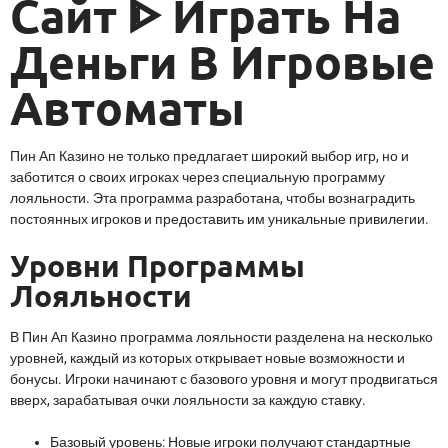
Сайт ᐈ Играть На
Деньги В Игровые
Автоматы
Пин Ап Казино не только предлагает широкий выбор игр, но и
заботится о своих игроках через специальную программу
лояльности. Эта программа разработана, чтобы вознаградить
постоянных игроков и предоставить им уникальные привилегии.
Уровни Программы
Лояльности
В Пин Ап Казино программа лояльности разделена на несколько
уровней, каждый из которых открывает новые возможности и
бонусы. Игроки начинают с базового уровня и могут продвигаться
вверх, зарабатывая очки лояльности за каждую ставку.
Базовый уровень: Новые игроки получают стандартные