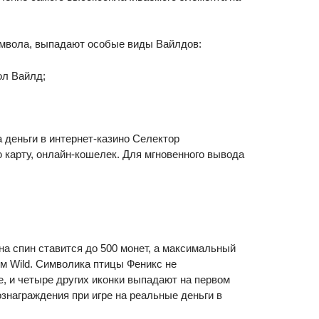
имвола, выпадают особые виды Вайлдов:
ол Вайлд;
 деньги в интернет-казино Селектор
ю карту, онлайн-кошелек. Для мгновенного вывода
а спин ставится до 500 монет, а максимальный
м Wild. Символика птицы Феникс не
, и четыре других иконки выпадают на первом
награждения при игре на реальные деньги в