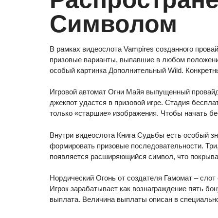
Символом
В рамках видеослота Vampires созданного прова
призовые варианты, выпавшие в любом положении
особый картинка Дополнительный Wild. Конкретн
Игровой автомат Огни Майя выпущенный провай
джекпот удастся в призовой игре. Стадия беспл
только «старшие» изображения. Чтобы начать б
Внутри видеослота Книга Судьбы есть особый зн
формировать призовые последовательности. Три,
появляется расширяющийся символ, что покрыва
Нордический Огонь от создателя Гамомат – слот
Игрок зарабатывает как вознаграждение пять бо
выплата. Величина выплаты описан в специальн