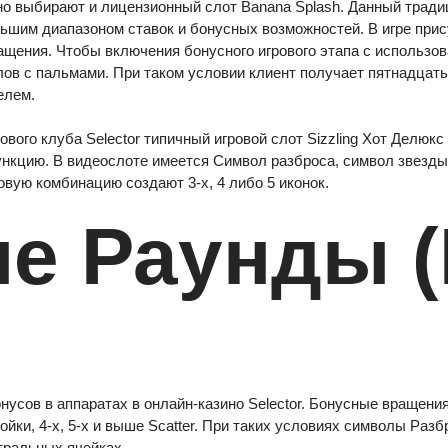
рно выбирают и лицензионный слот Banana Splash. Данный трад
ьшим диапазоном ставок и бонусных возможностей. В игре прис
ащения. Чтобы включения бонусного игрового этапа с использо
лов с пальмами. При таком условии клиент получает пятнадцат
елем.
вого клуба Selector типичный игровой слот Sizzling Хот Делюкс
нкцию. В видеослоте имеется Символ разброса, символ звезды
вую комбинацию создают 3-х, 4 либо 5 иконок.
е Раунды (
нусов в аппаратах в онлайн-казино Selector. Бонусные вращени
йки, 4-х, 5-х и выше Scatter. При таких условиях символы Раз
тральных ячейках.