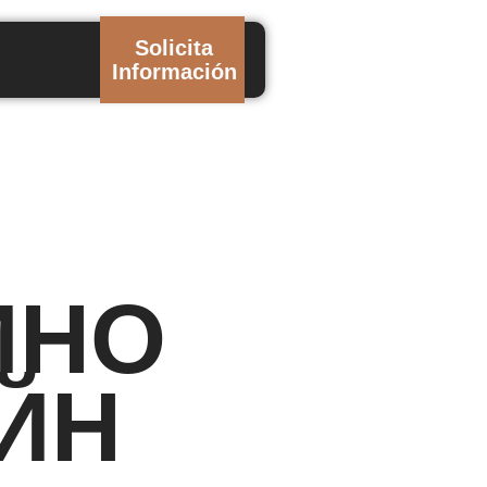
Solicita
Información
ИНО
ЙН