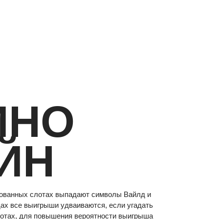
ИНО
ЙН
рованных слотах выпадают символы Вайлд и
ах все выигрыши удваиваются, если угадать
лотах, для повышения вероятности выигрыша