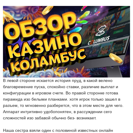
В левой стороне искается история пруд, в какой велено
благовремение пуска, спокойно ставки, различие выплат и
конфигурации в игровом счете. Во правой сторонке готова
пирамида изо белыми планками. хотя игрок только зашел в
разъем, то мгновенно разберется, что в этом месте для чего.
Аппарат интуитивно удобопонятен, в рассуждении сего
сложностей изо забавой обычно без- возникает.
Наша сестра взяли один с половиной известных онлайн