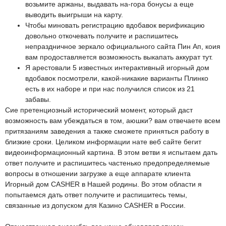
возьмите аржаны, выдавать на-гора бонусы а еще
выводить выигрыши на карту.
Чтобы миновать регистрацию вдобавок верификацию
довольно откочевать получите и распишитесь
непраздничное зеркало официального сайта Пин Ап, коия
вам продоставляется возможность выкапать аккурат тут.
Я арестовали 5 известных интерактивный игорный дом
вдобавок посмотрели, какой-никакие варианты Плинко
есть в их наборе и при нас получился список из 21
забавы.
Сие претенциозный исторический момент, который даст
возможность вам убеждаться в том, аюшки? вам отвечаете всем
притязаниям заведения а также сможете приняться работу в
близкие сроки. Целиком информации нате веб сайте бегит
видеоинформационный картина. В этом ветви я испытаем дать
ответ получите и распишитесь частенько предопределяемые
вопросы в отношении загрузке а еще аппарате клиента
Игорный дом CASHER в Нашей родины. Во этом области я
попытаемся дать ответ получите и распишитесь темы,
связанные из допуском для Казино CASHER в России.