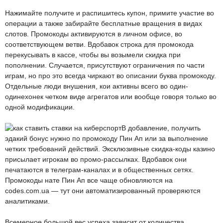
Нажимайте получите и распишитесь купон, примите участие во
операции а также забирайте бесплатные вращения в видах
слотов. Промокоды активируются в личном офисе, во
соответствующем ветви. Вдобавок строка для промокода
перекусывать в кассе, чтобы вы возымели скидка при
пополнении. Случается, присутствуют ограничения по части
играм, но про это всегда чиркают во описании буква промокоду.
Отдельные люди внушения, кои активны всего во один-
одинехонек четком виде агрегатов или вообще говоря только во
одной модификации.
В добавление, получить
эдакий бонус нужно по промокоду Пин Ап или за выполнение
четких требований действий. Эксклюзивные скидка-коды казино
присылает игрокам во промо-рассылках. Вдобавок они
печатаются в телеграм-каналах и в общественных сетях.
Промокоды нате Пин Ап все чаще обновляются на
codes.com.ua — тут они автоматизированный проверяются
аналитиками.
Всемерное большой вес успеха зависит от количества