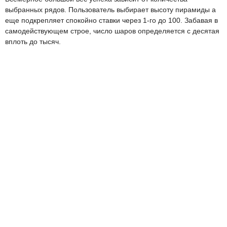
выбранных рядов. Пользователь выбирает высоту пирамиды а
еще подкрепляет спокойно ставки через 1-го до 100. Забавая в
самодействующем строе, число шаров определяется с десятая
вплоть до тысяч.