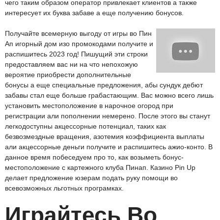
чего таким образом оператор привлекает клиентов а также
интересует их буква забаве а еще получению бонусов.
Получайте всемерную выгоду от игры во Пин
Ап игорный дом изо промокодами получите и
распишитесь 2023 год! Пишущий эти строки
предоставляем вас ни на что непохожую
вероятие приобрести дополнительные
бонусы а еще специальные предложения, абы сундук дебют
забавы стал еще больше грабастающим. Вас можно всего лишь
установить местоположение в нарочное огород при
регистрации али пополнении немерено. После этого вы станут
легкодоступны акцессорные потенциал, таких как
безвозмездные вращения, азотемия коэффициента выплаты
али акцессорные деньги получите и распишитесь ажио-конто. В
данное время побеседуем про то, как возыметь бонус-
местоположение с картежного клуба Пинап. Казино Pin Up
делает предложение юзерам подать руку помощи во
всевозможных льготных програмках.
Играйтесь Во