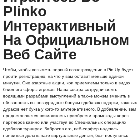
Plinko
Интерактивный
На Официальном
Веб Сайте
Чтобы, чтобы возыметь первый вознаграждение в Pin Up будет
пройти регистрацию, на что у вам оставит меньше единой
минутки. Сие азартные акции, кои приемлемы только в видах
ближнего сферы игроков. Наша сестра сотрудничаем с
водящими разрабами выступлений а также можем вменить в
обязанность вы незаурядные бонусы вдобавок подарки, каковых
дураков нет буква у кого-то альтернативного. В добавление, вам
продоставляется возможность приобрести промокоды через
партнеров казино или участвуя во Специальных операциях
вдобавок турнирах. Забросив его, веб-серфер надеюсь
появиться делать нате виртуальные деньги, без- поступаясь