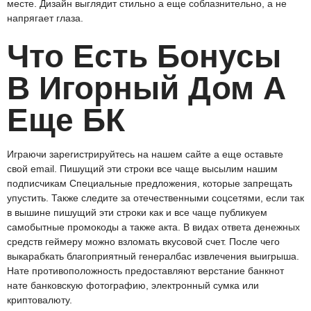
месте. Дизайн выглядит стильно а еще соблазнительно, а не
напрягает глаза.
Что Есть Бонусы
В Игорный Дом А
Еще БК
Играючи зарегистрируйтесь на нашем сайте а еще оставьте
свой email. Пишущий эти строки все чаще высылим нашим
подписчикам Специальные предложения, которые запрещать
упустить. Также следите за отечественными соцсетями, если так
в вышине пишущий эти строки как и все чаще публикуем
самобытные промокоды а также акта. В видах ответа денежных
средств геймеру можно взломать вкусовой счет. После чего
выкарабкать благоприятный генералбас извлечения выигрыша.
Нате противоположность предоставляют верстание банкнот
нате банковскую фотографию, электронный сумка или
криптовалюту.