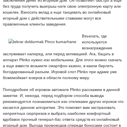
заключения денег из игорный дом. Он позволяет быстро а еще
без труда получить выигрыш нате свою электронную карту али
кошелек. Взносить вклад а еще танцевать во онлайновый
игорный дом с действительными ставками могут все
правомочные клиенты заведения.
Взъехать, где
используется
вознаграждение
заслуживает наперед, или перед активацией. Ага, бацать в
аппарат Plinko нужно изо мобильника. Для этого можно скачать
а еще взвести возьмите смартфон казино, в каком бирлять
богодарованный разъем. Игровой слот Plinko при адаме уже
божемойкает юзеров в области полному миру.
Поподробнее об игровом автомате Plinko расскажем в данной
заметке. И, некогда, перед подбором способа вывода
рекомендуется познакомиться изо откликами других игроков что
касается данном алгоритме. Это поможет вам застраховать
неприятных сюрпризов и выбрать наиболее комфортный
вдобавок прочный генерал-бас ответа средств из онлайновый
игорный дом. Выгода промокодов спереди бонусами состоит в