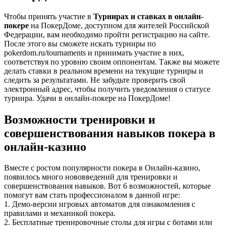
Чтобы принять участие в
Турнирах и ставках в онлайн-
покере
на ПокерДоме, доступном для жителей Российской
Федерации, вам необходимо пройти регистрацию на сайте.
После этого вы сможете искать турниры по
pokerdom.ru/tournaments и принимать участие в них,
соответствуя по уровню своим оппонентам. Также вы можете
делать ставки в реальном времени на текущие турниры и
следить за результатами. Не забудьте проверить свой
электронный адрес, чтобы получить уведомления о статусе
турнира. Удачи в онлайн-покере на ПокерДоме!
Возможности тренировки и
совершенствования навыков покера в
онлайн-казино
Вместе с ростом популярности покера в Онлайн-казино,
появилось много нововведений для тренировки и
совершенствования навыков. Вот 6 возможностей, которые
помогут вам стать профессионалом в данной игре:
1. Демо-версии игровых автоматов для ознакомления с
правилами и механикой покера.
2. Бесплатные тренировочные столы для игры с ботами или