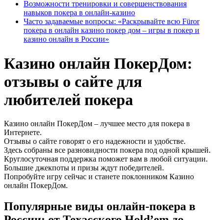
Возможности тренировки и совершенствования
навыков покера в онлайн-казино
Часто задаваемые вопросы: «Раскрывайте всю Füror
покера в онлайн казино покер дом – игры в покер и
казино онлайн в России»
Казино онлайн ПокерДом:
отзывы о сайте для
любителей покера
Казино онлайн ПокерДом – лучшее место для покера в
Интернете.
Отзывы о сайте говорят о его надежности и удобстве.
Здесь собраны все разновидности покера под одной крышей.
Круглосуточная поддержка поможет вам в любой ситуации.
Большие джекпоты и призы ждут победителей.
Попробуйте игру сейчас и станете поклонником Казино
онлайн ПокерДом.
Популярные виды онлайн-покера в
России: от Техасского Hold’em до