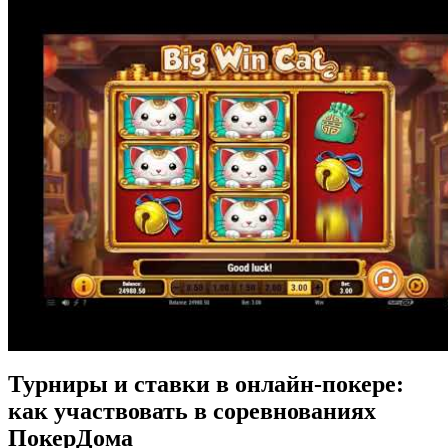
Турниры и ставки в онлайн-покере:
как участвовать в соревнованиях
ПокерДома