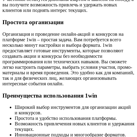
вы получите возможность привлечь и удержать новых
клиентов или поднять интерес текущих.
Простота организации
Организация и проведение онлайн-акций и конкурсов на
платформе 1win – простая задача. Вам потребуется всего
несколько минут настройки и выбора формата. 1win
предоставляет готовые инструменты, которые позволяют
создавать акции и конкурсы без необходимости
программирования или технических навыков. Вы сможете
легко настроить параметры, выбрать условия участия, промо-
материалы и время проведения. Это удобно как для компаний,
так и для физических лиц, желающих организовывать
интересные события онлайн.
Преимущества использования 1win
Широкий выбор инструментов для организации акций
и конкурсов.
Простота и удобство использования платформы.
Возможность привлечения новых клиентов и удержания
текущих.
Инновационные подходы и многообразие форматов.