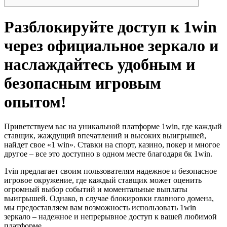
Разблокируйте доступ к 1win
через официальное зеркало и
наслаждайтесь удобным и
безопасным игровым
опытом!
Приветствуем вас на уникальной платформе 1win, где каждый
ставщик, жаждущий впечатлений и высоких выигрышей,
найдет свое «1 win». Ставки на спорт, казино, покер и многое
другое – все это доступно в одном месте благодаря бк 1win.
1vin предлагает своим пользователям надежное и безопасное
игровое окружение, где каждый ставщик может оценить
огромный выбор событий и моментальные выплаты
выигрышей. Однако, в случае блокировки главного домена,
мы предоставляем вам возможность использовать 1win
зеркало – надежное и непрерывное доступ к вашей любимой
платформе.