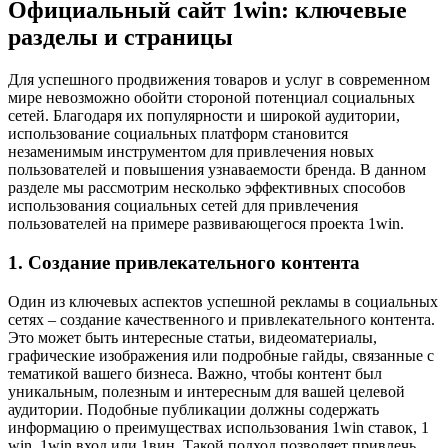
Официальный сайт 1win: ключевые
разделы и страницы
Для успешного продвижения товаров и услуг в современном
мире невозможно обойти стороной потенциал социальных
сетей. Благодаря их популярности и широкой аудитории,
использование социальных платформ становится
незаменимым инструментом для привлечения новых
пользователей и повышения узнаваемости бренда. В данном
разделе мы рассмотрим несколько эффективных способов
использования социальных сетей для привлечения
пользователей на примере развивающегося проекта 1win.
1. Создание привлекательного контента
Один из ключевых аспектов успешной рекламы в социальных
сетях – создание качественного и привлекательного контента.
Это может быть интересные статьи, видеоматериалы,
графические изображения или подробные гайды, связанные с
тематикой вашего бизнеса. Важно, чтобы контент был
уникальным, полезным и интересным для вашей целевой
аудитории. Подобные публикации должны содержать
информацию о преимуществах использования 1win ставок, 1
win, 1win вход или 1вин. Такой подход позволяет привлечь