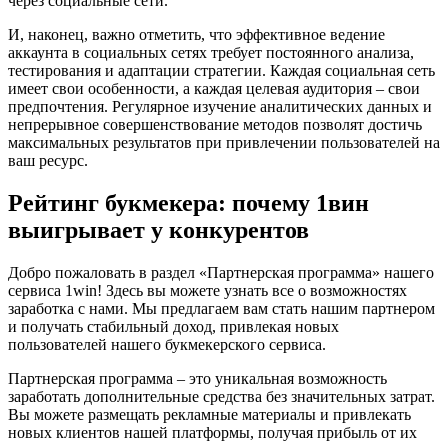
через социальные сети.
И, наконец, важно отметить, что эффективное ведение
аккаунта в социальных сетях требует постоянного анализа,
тестирования и адаптации стратегии. Каждая социальная сеть
имеет свои особенности, а каждая целевая аудитория – свои
предпочтения. Регулярное изучение аналитических данных и
непрерывное совершенствование методов позволят достичь
максимальных результатов при привлечении пользователей на
ваш ресурс.
Рейтинг букмекера: почему 1вин
выигрывает у конкурентов
Добро пожаловать в раздел «Партнерская программа» нашего
сервиса 1win! Здесь вы можете узнать все о возможностях
заработка с нами. Мы предлагаем вам стать нашим партнером
и получать стабильный доход, привлекая новых
пользователей нашего букмекерского сервиса.
Партнерская программа – это уникальная возможность
заработать дополнительные средства без значительных затрат.
Вы можете размещать рекламные материалы и привлекать
новых клиентов нашей платформы, получая прибыль от их