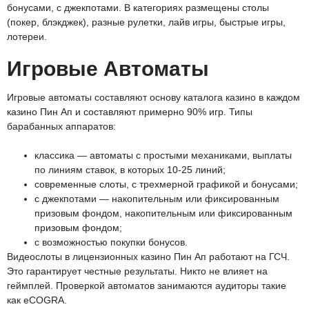
бонусами, с джекпотами. В категориях размещены столы
(покер, блэкджек), разные рулетки, лайв игры, быстрые игры,
лотереи.
Игровые Автоматы
Игровые автоматы составляют основу каталога казино в каждом
казино Пин Ап и составляют примерно 90% игр. Типы
барабанных аппаратов:
классика — автоматы с простыми механиками, выплаты
по линиям ставок, в которых 10-25 линий;
современные слоты, с трехмерной графикой и бонусами;
с джекпотами — накопительным или фиксированным
призовым фондом, накопительным или фиксированным
призовым фондом;
с возможностью покупки бонусов.
Видеослоты в лицензионных казино Пин Ап работают на ГСЧ.
Это гарантирует честные результаты. Никто не влияет на
геймплей. Проверкой автоматов занимаются аудиторы такие
как eCOGRA.