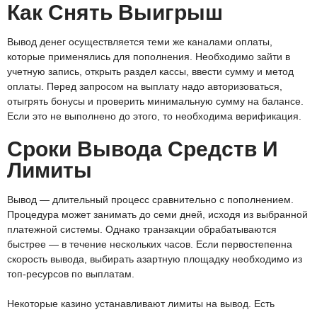
Как Снять Выигрыш
Вывод денег осуществляется теми же каналами оплаты,
которые применялись для пополнения. Необходимо зайти в
учетную запись, открыть раздел кассы, ввести сумму и метод
оплаты. Перед запросом на выплату надо авторизоваться,
отыгрять бонусы и проверить минимальную сумму на балансе.
Если это не выполнено до этого, то необходима верификация.
Сроки Вывода Средств И
Лимиты
Вывод — длительный процесс сравнительно с пополнением.
Процедура может занимать до семи дней, исходя из выбранной
платежной системы. Однако транзакции обрабатываются
быстрее — в течение нескольких часов. Если первостепенна
скорость вывода, выбирать азартную площадку необходимо из
топ-ресурсов по выплатам.
Некоторые казино устанавливают лимиты на вывод. Есть