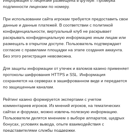
Информация о лицензии размещена в футере. Проверка
подлинности лицензии по номеру.
При использовании сайта игрокам требуется предоставить свои
данные и данные платежей. В соответствии с политикой
конфиденциальности, виртуальный клуб не раскрывает
раскрывать конфиденциальную информацию иным лицам или
размещать в открытом доступе. Пользователь подтверждает
согласие с правилами площадки на этапе создания аккаунта.
Без этого регистрация невозможна.
Для защиты информации от утечек и взломов казино применяет
протоколы шифрования HTTPS и SSL. Информация
сохраняется на серверах в зашифрованном виде и передается
по защищенным каналам.
Рейтинг казино формируется экспертами с учетом
комментариев игроков. Из мнений игроков, на тематических
сайтах и форумах, можно извлечь полезную информацию.
Пользователи делятся мнением о выборе аппаратов, щедрых
бонусах, условиях вывода, опыте взаимодействия с
представителями службы поддержки.