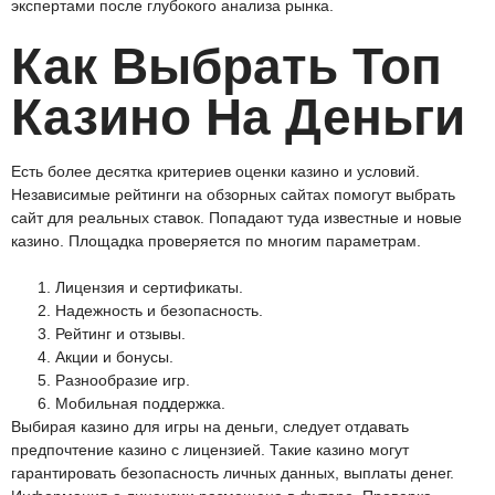
экспертами после глубокого анализа рынка.
Как Выбрать Топ
Казино На Деньги
Есть более десятка критериев оценки казино и условий.
Независимые рейтинги на обзорных сайтах помогут выбрать
сайт для реальных ставок. Попадают туда известные и новые
казино. Площадка проверяется по многим параметрам.
Лицензия и сертификаты.
Надежность и безопасность.
Рейтинг и отзывы.
Акции и бонусы.
Разнообразие игр.
Мобильная поддержка.
Выбирая казино для игры на деньги, следует отдавать
предпочтение казино с лицензией. Такие казино могут
гарантировать безопасность личных данных, выплаты денег.