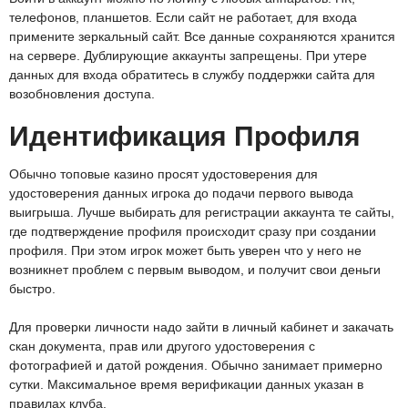
телефонов, планшетов. Если сайт не работает, для входа
примените зеркальный сайт. Все данные сохраняются хранится
на сервере. Дублирующие аккаунты запрещены. При утере
данных для входа обратитесь в службу поддержки сайта для
возобновления доступа.
Идентификация Профиля
Обычно топовые казино просят удостоверения для
удостоверения данных игрока до подачи первого вывода
выигрыша. Лучше выбирать для регистрации аккаунта те сайты,
где подтверждение профиля происходит сразу при создании
профиля. При этом игрок может быть уверен что у него не
возникнет проблем с первым выводом, и получит свои деньги
быстро.
Для проверки личности надо зайти в личный кабинет и закачать
скан документа, прав или другого удостоверения с
фотографией и датой рождения. Обычно занимает примерно
сутки. Максимальное время верификации данных указан в
правилах клуба.