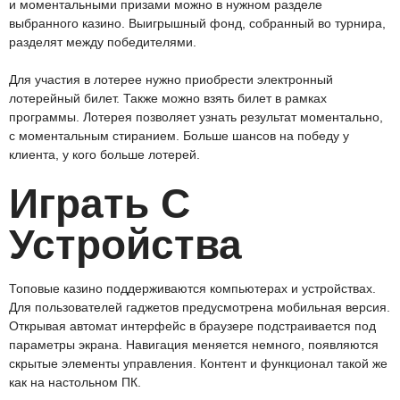
и моментальными призами можно в нужном разделе
выбранного казино. Выигрышный фонд, собранный во турнира,
разделят между победителями.
Для участия в лотерее нужно приобрести электронный
лотерейный билет. Также можно взять билет в рамках
программы. Лотерея позволяет узнать результат моментально,
с моментальным стиранием. Больше шансов на победу у
клиента, у кого больше лотерей.
Играть С
Устройства
Топовые казино поддерживаются компьютерах и устройствах.
Для пользователей гаджетов предусмотрена мобильная версия.
Открывая автомат интерфейс в браузере подстраивается под
параметры экрана. Навигация меняется немного, появляются
скрытые элементы управления. Контент и функционал такой же
как на настольном ПК.