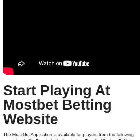
Start Playing At
Mostbet Betting
Website
The Most Bet Application is available for players from the following