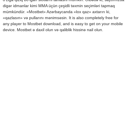
digər idmanlar kimi MMA üçün çeşidli təxmin seçimləri tapmaq
mümkündür. «Mostbet» Azərbaycanda «lox qaz» axtarırı ki,
«qazlasın» və pullarını mənimsəsin. It is also completely free for
any player to Mostbet download, and is easy to get on your mobile
device. Mostbet ə daxil olun və qaliblik hissinə nail olun.