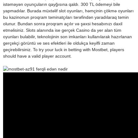
istəməyən oyunçuların qayğısına qaldı. 300 TL ödemeyi bile
yapmadılar. Burada müxtəlif slot oyunları, həmçinin çökmə oyunları
bu kazinonun proqram təminatçıları tərəfindən yaradılaraq təmin
olunur. Bundan sonra proqram açılır və şəxsi hesabınızı daxil
etməlisiniz. Slots alanında ise gerçek Casino da yer alan tüm
oyunları bulabilir, teknolojinin son imkanları kullanılarak hazırlanan
gerçekçi görüntü ve ses efektleri ile oldukça keyifli zaman
geçirebilirsiniz. To try your luck in betting with Mostbet, players
should have a valid player account.