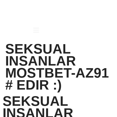
SEKSUAL
INSANLAR
MOSTBET-AZ91
# EDIR :)
SEKSUAL
INSANLAR