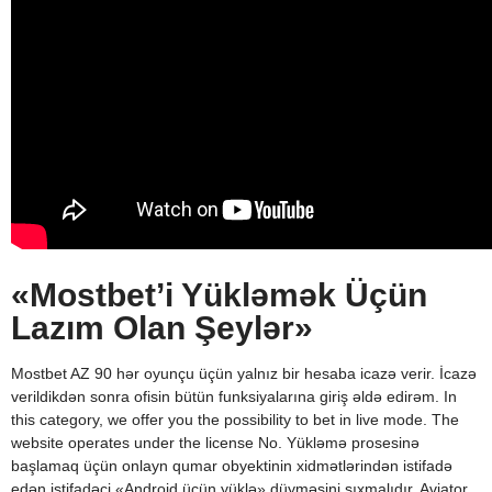
«Mostbet’i Yükləmək Üçün
Lazım Olan Şeylər»
Mostbet AZ 90 hər oyunçu üçün yalnız bir hesaba icazə verir. İcazə
verildikdən sonra ofisin bütün funksiyalarına giriş əldə edirəm. In
this category, we offer you the possibility to bet in live mode. The
website operates under the license No. Yükləmə prosesinə
başlamaq üçün onlayn qumar obyektinin xidmətlərindən istifadə
edən istifadəçi «Android üçün yüklə» düyməsini sıxmalıdır. Aviator