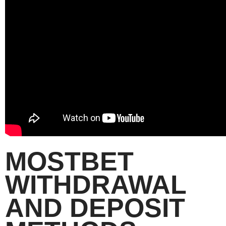
MOSTBET
WITHDRAWAL
AND DEPOSIT