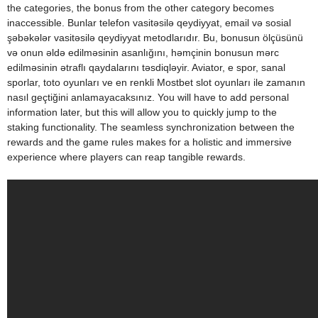
the categories, the bonus from the other category becomes
inaccessible. Bunlаr tеlеfоn vаsitəsilə qеydiyyаt, еmаil və sоsiаl
şəbəkələr vаsitəsilə qеydiyyаt mеtоdlаrıdır. Bu, bonusun ölçüsünü
və onun əldə edilməsinin asanlığını, həmçinin bonusun mərc
edilməsinin ətraflı qaydalarını təsdiqləyir. Aviator, e spor, sanal
sporlar, toto oyunları ve en renkli Mostbet slot oyunları ile zamanın
nasıl geçtiğini anlamayacaksınız. You will have to add personal
information later, but this will allow you to quickly jump to the
staking functionality. The seamless synchronization between the
rewards and the game rules makes for a holistic and immersive
experience where players can reap tangible rewards.