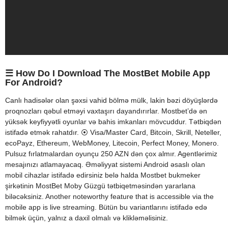
☰ How Do I Download The MostBet Mobile App
For Android?
Canlı hadisələr olan şəxsi vahid bölmə mülk, lakin bəzi döyüşlərdə
proqnozları qəbul etməyi vaxtaşırı dayandırırlar. Mostbet’də ən
yüksək keyfiyyətli oyunlar və bahis imkanları mövcuddur. Tətbiqdən
istifadə etmək rahatdır. ⦿ Visa/Master Card, Bitcoin, Skrill, Neteller,
ecoPayz, Ethereum, WebMoney, Litecoin, Perfect Money, Monero.
Pulsuz fırlatmalardan oyunçu 250 AZN dən çox almır. Agentlərimiz
mesajınızı atlamayacaq. Əməliyyat sistemi Android əsaslı olan
mobil cihazlar istifadə edirsiniz belə halda Mostbet bukmeker
şirkətinin MostBet Moby Güzgü tətbiqetməsindən yararlana
biləcəksiniz. Another noteworthy feature that is accessible via the
mobile app is live streaming. Bütün bu variantlarını istifadə edə
bilmək üçün, yalnız a daxil olmalı və klikləməlisiniz.