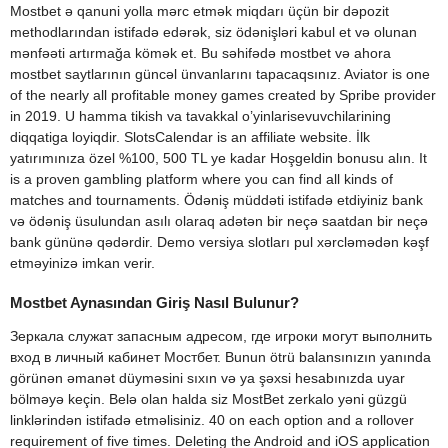
Mostbet ə qanuni yolla mərc etmək miqdarı üçün bir dəpozit
methodlarından istifadə edərək, siz ödənişləri kabul et və olunan
mənfəəti artırmağa kömək et. Bu səhifədə mostbet və ahora
mostbet saytlarının güncəl ünvanlarını tapacaqsınız. Aviator is one
of the nearly all profitable money games created by Spribe provider
in 2019. U hamma tikish va tavakkal o’yinlarisevuvchilarining
diqqatiga loyiqdir. SlotsCalendar is an affiliate website. İlk
yatırımınıza özel %100, 500 TL ye kadar Hoşgeldin bonusu alın. It
is a proven gambling platform where you can find all kinds of
matches and tournaments. Ödəniş müddəti istifadə etdiyiniz bank
və ödəniş üsulundan asılı olaraq adətən bir neçə saatdan bir neçə
bank gününə qədərdir. Demo versiya slotları pul xərcləmədən kəşf
etməyinizə imkan verir.
Mostbet Aynasından Giriş Nasıl Bulunur?
Зеркала служат запасным адресом, где игроки могут выполнить
вход в личный кабинет Мостбет. Bunun ötrü balansınızın yanında
görünən əmanət düyməsini sıxın və ya şəxsi hesabınızda uyar
bölməyə keçin. Belə olan halda siz MostBet zerkalo yəni güzgü
linklərindən istifadə etməlisiniz. 40 on each option and a rollover
requirement of five times. Deleting the Android and iOS application