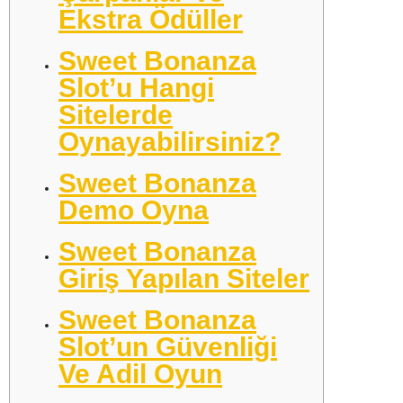
Ekstra Ödüller
Sweet Bonanza
Slot’u Hangi
Sitelerde
Oynayabilirsiniz?
Sweet Bonanza
Demo Oyna
Sweet Bonanza
Giriş Yapılan Siteler
Sweet Bonanza
Slot’un Güvenliği
Ve Adil Oyun