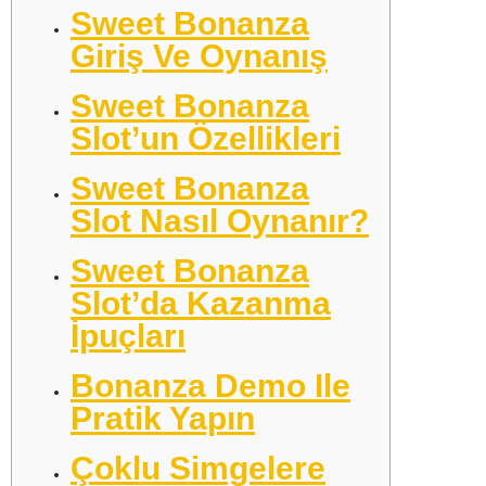
Sweet Bonanza
Giriş Ve Oynanış
Sweet Bonanza
Slot’un Özellikleri
Sweet Bonanza
Slot Nasıl Oynanır?
Sweet Bonanza
Slot’da Kazanma
İpuçları
Bonanza Demo Ile
Pratik Yapın
Çoklu Simgelere