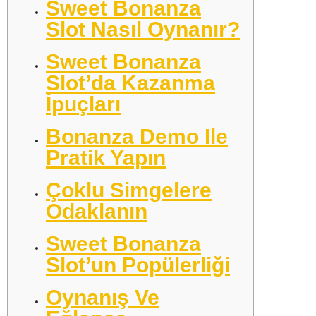
Sweet Bonanza
Slot Nasıl Oynanır?
Sweet Bonanza
Slot’da Kazanma
İpuçları
Bonanza Demo Ile
Pratik Yapın
Çoklu Simgelere
Odaklanın
Sweet Bonanza
Slot’un Popülerliği
Oynanış Ve