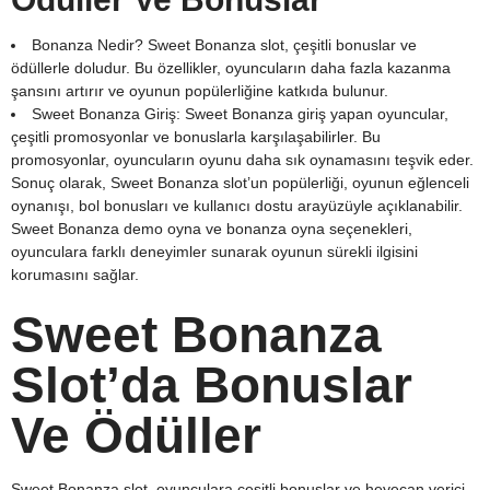
Bonanza Nedir? Sweet Bonanza slot, çeşitli bonuslar ve
ödüllerle doludur. Bu özellikler, oyuncuların daha fazla kazanma
şansını artırır ve oyunun popülerliğine katkıda bulunur.
Sweet Bonanza Giriş: Sweet Bonanza giriş yapan oyuncular,
çeşitli promosyonlar ve bonuslarla karşılaşabilirler. Bu
promosyonlar, oyuncuların oyunu daha sık oynamasını teşvik eder.
Sonuç olarak, Sweet Bonanza slot’un popülerliği, oyunun eğlenceli
oynanışı, bol bonusları ve kullanıcı dostu arayüzüyle açıklanabilir.
Sweet Bonanza demo oyna ve bonanza oyna seçenekleri,
oyunculara farklı deneyimler sunarak oyunun sürekli ilgisini
korumasını sağlar.
Sweet Bonanza
Slot’da Bonuslar
Ve Ödüller
Sweet Bonanza slot, oyunculara çeşitli bonuslar ve heyecan verici