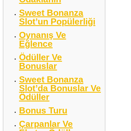
Sweet Bonanza
Slot’un Popülerliği
Oynanış Ve
Eğlence
Ödüller Ve
Bonuslar
Sweet Bonanza
Slot’da Bonuslar Ve
Ödüller
Bonus Turu
Çarpanlar Ve