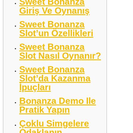
Sweet Bonanza
Giriş Ve Oynanış
Sweet Bonanza
Slot’un Özellikleri
Sweet Bonanza
Slot Nasıl Oynanır?
Sweet Bonanza
Slot’da Kazanma
İpuçları
Bonanza Demo Ile
Pratik Yapın
Çoklu Simgelere
Odaklanın