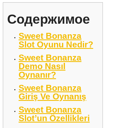
Содержимое
Sweet Bonanza
Slot Oyunu Nedir?
Sweet Bonanza
Demo Nasıl
Oynanır?
Sweet Bonanza
Giriş Ve Oynanış
Sweet Bonanza
Slot’un Özellikleri