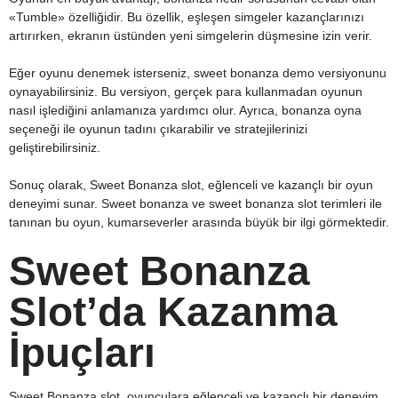
«Tumble» özelliğidir. Bu özellik, eşleşen simgeler kazançlarınızı
artırırken, ekranın üstünden yeni simgelerin düşmesine izin verir.
Eğer oyunu denemek isterseniz, sweet bonanza demo versiyonunu
oynayabilirsiniz. Bu versiyon, gerçek para kullanmadan oyunun
nasıl işlediğini anlamanıza yardımcı olur. Ayrıca, bonanza oyna
seçeneği ile oyunun tadını çıkarabilir ve stratejilerinizi
geliştirebilirsiniz.
Sonuç olarak, Sweet Bonanza slot, eğlenceli ve kazançlı bir oyun
deneyimi sunar. Sweet bonanza ve sweet bonanza slot terimleri ile
tanınan bu oyun, kumarseverler arasında büyük bir ilgi görmektedir.
Sweet Bonanza
Slot’da Kazanma
İpuçları
Sweet Bonanza slot, oyunculara eğlenceli ve kazançlı bir deneyim